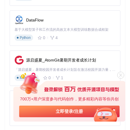
技术演示新范式：开发者专属录制方案
软件开发人员录制技术演示时，推荐使用"应用录制"模式捕获
Xcode或IDE界面。通过启用"鼠标高亮"功能可突出操作位置，
DataFlow
配合自定义快捷键实现录制控制。对于代码展示场景，建议选
择"高清晰度"模式并将帧率设置为30fps，在保证代码清晰可读
基于大模型算子和工作流的高效文本大模型训练数据合成框架
的同时减少性能消耗。高级用户可通过AppleScript编写自动化
0
4
Python
脚本，实现特定操作步骤的自动录制与标记。
创新应用：无人值守的自动化录制工作流
利用QuickRecorder的定时任务功能，内容创作者可构建无人
源启盛夏_AtomGit暑期开发者成长计划
值守的录制工作流。通过设置精确的开始/结束时间，配合录制
完成后的自动导出与上传操作，可轻松捕获线上研讨会或直播
「源启盛夏」暑期校园开发者成长计划旨在激活校园开源力量，通过积分激励、认证扶持、资源倾斜等形式，引导高校组织和开发者完成「入驻 — 建项目 — 做贡献 — 获认证 — 得资源」的完整闭环。无论你是想带领社团入驻平台的组织者，还是希望用代码贡献证明自己的开发者，都能在这里找到属于你的成长路径。
内容。例如，设置凌晨2点开始录制国际技术会议，完成后自
0
1
Markdown
动转换格式并上传至云端存储，整个过程无需人工干预，极大
提升内容获取效率。
技术透视：轻量化设计背后的架构创新
700万+用户深度参与代码创作，更多精彩内容等你共创
py-xiaozhi
三层架构解析：高效录制的技术基石
基于Python的Xiaozhi AI，适用于想要完整Xiaozhi体验而无需拥有专用硬件的用户。
立即登录/注册
0
1
QuickRecorder采用捕获层、处理层和编码层的三层架构设
Python
计，实现了功能与性能的平衡。捕获层基于Apple最新的Scree
nCapture Kit框架，相比传统API降低40%的系统资源占用；处