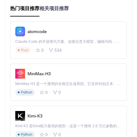
备屏幕内容，为移动应用演示提供便利。这六种模式通过直观
的顶部导航栏进行切换，每个模式均配有专用参数控制面板。
热门项目推荐
相关项目推荐
智能场景适配：让录制参数自动匹配内容类型
不同于传统录屏工具的固定参数设置，QuickRecorder内置场
atomcode
景分析引擎，能根据内容类型动态调整编码策略。在文本编辑
场景下自动启用清晰度优先模式，通过提高对比度和锐化算法
Claude Code 的开源替代方案。连接任意大模型，编辑代码，运行命令，自动验证 — 全自动执行。用 Rust 构建，极致性能。 ｜ An open-source alternative to Claude Code. Connect any LLM, edit code, run commands, and verify changes — autonomously. Built in Rust for speed. Get Started
保证文字边缘锐利；视频播放场景则切换至动态优化模式，提
升色彩还原度和动态范围；游戏场景下启用高性能模式，通过
0
534
Rust
帧间压缩技术维持高帧率录制的同时降低资源占用。
场景化实践指南：从教学到开发的专业应用
MiniMax-H3
打造高质量教学内容：三步实现专业课程录制
MiniMax H3 是一个通用的全模态生成系统。它支持对由文本、图像、视频和音频组成的多模态上下文进行统一理解，并能生成分辨率高达 2K、时长可达 15 秒的带原生立体声音频的视频。得益于面向任务泛化的系统设计，H3 在预训练阶段就已具备广泛的多模态上下文理解与生成能力，能够出色地执行复杂的多模态指令。
教育工作者可通过"全屏录制+摄像头叠加"模式创建互动性强的
0
0
Python
教学视频。首先在参数设置中选择"教学模式"预设，系统会自
动优化麦克风拾音和屏幕清晰度；其次启用画中画功能并调整
摄像头窗口位置；最后开启系统声音录制以捕获PPT讲解音
频。录制过程中使用内置标注工具进行重点强调，完成后自动
Kimi-K3
保存为MP4格式，整个流程无需专业编辑知识即可产出高质量
教学内容。
Kimi K3 是Kimi能力最强的模型：这是一个拥有 2.8 万亿参数的混合专家（MoE）模型，具备原生视觉理解能力，并支持 100 万 token 的上下文窗口。
0
0
Python