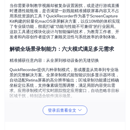
当你需要录制教学视频却被复杂设置困扰，或是进行游戏直播
时遭遇性能瓶颈，是否渴望一款既能精准捕获屏幕内容又不占
用系统资源的工具？QuickRecorder作为基于ScreenCapture
Kit构建的轻量化macOS录屏解决方案，以仅10MB的体积实现
了专业级功能，彻底打破"功能与性能不可兼得"的行业困局。
这款工具通过模块化设计与智能编码技术，为教育工作者、开
发者和内容创作者提供了兼顾灵活性与系统效率的录制体验。
解锁全场景录制能力：六大模式满足多元需求
精准捕获任意内容：从全屏到移动设备的无缝切换
QuickRecorder提供六种录制模式，形成覆盖从简单到专业场
景的完整解决方案。全屏录制模式能智能识别多显示器环境，
自动适配Retina屏幕的高分辨率输出；区域录制功能通过精确
坐标定位系统，支持像素级范围调整，满足局部内容突出需
求。应用录制模式可实时跟踪指定应用窗口，自动忽略非目标
区域干扰，特别适合软件演示场景。
登录后查看全文
窗口录制功能实现精准捕获指定窗口内容，不受遮挡影响保持
画面完整性；音频录制模式采用无驱动环回技术，实现系统声
音的纯净捕获；移动设备录制则通过USB连接直接获取iOS设