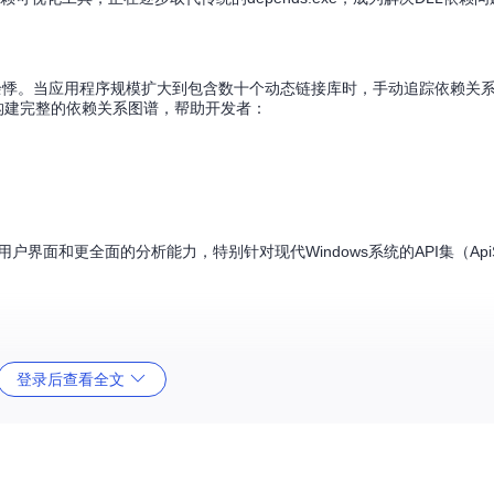
者心有余悸。当应用程序规模扩大到包含数十个动态链接库时，手动追踪依赖关
式，构建完整的依赖关系图谱，帮助开发者：
界面和更全面的分析能力，特别针对现代Windows系统的API集（Api
登录后查看全文
启动失败"。错误日志显示"无法加载msvcr120.dll"，但安装包中
r120.dll（版本12.0.21005.1），而安装包中提供的是较新版本（12.0
供正确版本的运行库解决了问题。