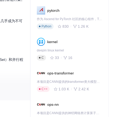
pytorch
作为 Ascend for PyTorch 社区的核心组件，TorchNPU 是昇腾专为 PyTorch 打造的深度学习适配插件，使 PyTorch 框架能够直接调用昇腾 NPU，为开发者提供昇腾 AI 处理器的超强算力。
系几乎成为不可
830
1.26 K
Python
kernel
deepin linux kernel
33
16
C
Set）和并行程
ops-transformer
本项目是CANN提供的transformer类大模型算子库，实现网络在NPU上加速计算。
1.03 K
2.42 K
C++
明明包含了该文
.30501.0）。
ops-nn
本项目是CANN提供的神经网络类计算算子库，实现网络在NPU上加速计算。