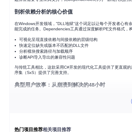
剖析依赖分析的核心价值
在Windows开发领域，"DLL地狱"这个词足以让每个开发
能完成的任务。Dependencies工具通过深度解析PE文件格
可视化呈现直接依赖与间接依赖的层级结构
快速定位缺失或版本不匹配的DLL文件
分析模块搜索路径与加载顺序
诊断API导入导出的兼容性问题
与传统工具相比，这款采用C#开发的现代化工具提供了更直观的用户
序集（SxS）提供了完善支持。
典型用户故事：从崩溃到解决的48小时
案例一：部署工程师的困境
张工负责某企业应用的部署工作，新版本发布后收到大量用户反馈"应用
件。通过Dependencies分析发现，应用实际需要的是特定版本的msvc
工具的版本兼容性检测功能清晰标记了这一不匹配，张工通过提
案例二：游戏开发者的优化之旅
热门项目推荐
相关项目推荐