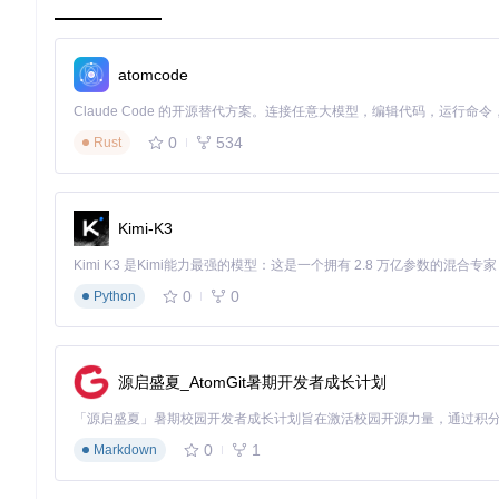
李工开发的独立游戏在部分Windows 10设备上出现随机崩溃。使
个不同版本的DirectX DLL。通过工具的"依赖冲突检测"功能
atomcode
功能解析：透视依赖关系的利器
Dependencies提供了三大核心功能模块，共同构成完整的依赖
0
534
Rust
构建依赖树状图
启动DependenciesGui.exe后，通过"File"菜单打
中模块的详细信息，包括导入函数、导出函数和加载状态。
Kimi-K3
0
0
Python
Dependencies工具主界面，展示程序依赖关系树状图，帮助
诊断DLL缺失的3种方法
颜色编码识别
：工具使用不同颜色标记模块状态，红色表示
搜索路径分析
：通过"Module Search Order"窗口查看W
源启盛夏_AtomGit暑期开发者成长计划
错误详情面板
：底部状态栏显示具体加载错误原因，如"找不
自定义分析规则
0
1
Markdown
在"Options->Properties"中，用户可以根据需求调整分析行为：
Tree build behaviour
：控制依赖分析深度，从仅分析直接依