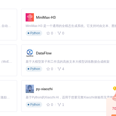
用Dependencies的"递归依赖分析"功能后发现，游戏引擎依赖的某音
定位到问题根源，李工重构了依赖链，将DirectX版本统一为最新版，崩溃问
MiniMax-H3
Claude Code 的开源替代方案。连接任意大模型，编辑代码，运行命令，自动验证 — 全自动执行。用 Rust 构建，极致性能。 ｜ An open-source alternative to Claude Code. Connect any LLM, edit code, run commands, and verify changes — autonomously. Built in Rust for speed. Get Started
分析工作流：
0
0
Python
开目标EXE或DLL文件，工具会自动扫描并构建依赖关系树。左侧面板显示模块层次
DataFlow
Kimi K3 是Kimi能力最强的模型：这是一个拥有 2.8 万亿参数的混合专家（MoE）模型，具备原生视觉理解能力，并支持 100 万 token 的上下文窗口。
基于大模型算子和工作流的高效文本大模型训练数据合成框架
0
4
Python
开发者直观分析DLL依赖路径与加载状态
缺失，黄色表示版本不匹配，绿色表示正常加载
indows加载器搜索DLL的完整路径列表
py-xiaozhi
到指定模块"或"应用程序无法启动，因为并行配置不正确"
「源启盛夏」暑期校园开发者成长计划旨在激活校园开源力量，通过积分激励、认证扶持、资源倾斜等形式，引导高校组织和开发者完成「入驻 — 建项目 — 做贡献 — 获认证 — 得资源」的完整闭环。无论你是想带领社团入驻平台的组织者，还是希望用代码贡献证明自己的开发者，都能在这里找到属于你的成长路径。
0
1
Python
7
赖到完全递归分析