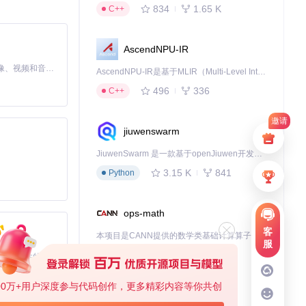
834
1.65 K
C++
频库间接引用了三
题彻底解决。
AscendNPU-IR
MiniMax H3 是一个通用的全模态生成系统。它支持对由文本、图像、视频和音频组成的多模态上下文进行统一理解，并能生成分辨率高达 2K、时长可达 15 秒的带原生立体声音频的视频。得益于面向任务泛化的系统设计，H3 在预训练阶段就已具备广泛的多模态上下文理解与生成能力，能够出色地执行复杂的多模态指令。
AscendNPU-IR是基于MLIR（Multi-Level Intermediate Representation）构建的，面向昇腾亲和算子编译时使用的中间表示，提供昇腾完备表达能力，通过编译优化提升昇腾AI处理器计算效率，支持通过生态框架使能昇腾AI处理器与深度调优
496
336
C++
邀请
结构，右侧则展示选
jiuwenswarm
JiuwenSwarm 是一款基于openJiuwen开发的智能AI Agent，它能够将大语言模型的强大能力，通过你日常使用的各类通讯应用，直接延伸至你的指尖。
3.15 K
841
Python
ops-math
客
本项目是CANN提供的数学类基础计算算子库，实现网络在NPU上加速计算。
服
1.24 K
1.36 K
C++
基于Python的Xiaozhi AI，适用于想要完整Xiaozhi体验而无需拥有专用硬件的用户。
00万+用户深度参与代码创作，更多精彩内容等你共创
deveco-code