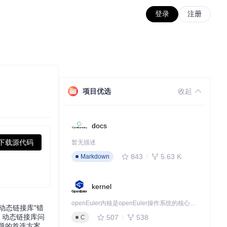
登录
注册
项目优选
收起
docs
下载源代码
暂无描述
843
5.63 K
Markdown
kernel
openEuler内核是openEuler操作系统的核心，既是系统性能与稳定性的基石，也是连接处理器、设备与服务的桥梁。
动态链接库"错
。动态链接库问
507
538
C
问题的首选方案。