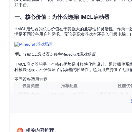
戏平台。
一、核心价值：为什么选择HMCL启动器
HMCL启动器的核心价值在于其强大的兼容性和灵活性。作为一款跨平
满足不同设备用户的需求。无论是高端游戏本还是入门级电脑，H
图1：HMCL启动器支持的Minecraft游戏场景
HMCL启动器的另一个核心优势是其模块化的设计。通过插件
种模块化设计不仅保证了启动器的轻量性，也为用户提供了无限
不同设备适用方案
设备类型
推荐配置
性能优
高端游戏PC
8GB+内存，独立显卡
启用高级渲染选项，
笔记本电脑
4GB+内存，集成显卡
关闭不必要的视觉效
低配电脑
2GB+内存
使用低分辨率材质包
ARM架构设备
4GB+内存
选择1.19+版本，
相关内容推荐