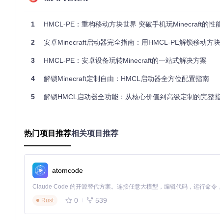
二、场景化应用：HMCL启动器的实际使用案例
场景一：多版本共存方案
1
HMCL-PE：重构移动方块世界 突破手机玩Minecraft的性
当你想尝试不同版本的Minecraft，或者需要在多个Mod整合
2
安卓Minecraft启动器完全指南：用HMCL-PE解锁移动方
ecraft版本，并为每个版本配置独立的Mod和资源包。
3
HMCL-PE：安卓设备玩转Minecraft的一站式解决方案
4
解锁Minecraft定制自由：HMCL启动器全方位配置指南
图2：HMCL支持的Minecraft经典版本游戏场景
5
解锁HMCL启动器全功能：从核心价值到高级定制的完整
新手级操作
：
打开HMCL启动器，点击"版本"选项卡
点击"添加"按钮，选择想要安装的Minecraft版本
热门项目推荐
相关项目推荐
等待下载完成后，即可在版本列表中选择并启动该版本
常见误区
：认为安装多个版本会占用大量磁盘空间。实际上，H
场景二：Mod管理与冲突排查
atomcode
对于Mod玩家来说，管理多个Mod并解决冲突是一件头疼的事情
题。
0
539
Rust
进阶级操作
：