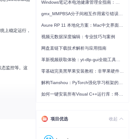
Windows笔记本电池健康管理全指南：从根源解决电池损耗问题
gmx_MMPBSA分子间相互作用索引错误的深度诊断与解决
Axure RP 11 本地化方案：Mac中文界面优化与原型设计工具汉化全指南
作系统上稳定运行，
视频元数据深度编辑：专业技巧与案例
网盘直链下载技术解析与应用指南
革新视频获取体验：yt-dlp-gui全能工具使用指南
状态监控等。这
零基础完美黑苹果安装教程：非苹果硬件运行macOS从入门到精通
解构Tianshou：PyTorch强化学习框架的实战图谱
如何一键安装所有Visual C++运行库：终极VisualCppRedist AIO解决方案
项目优选
收起