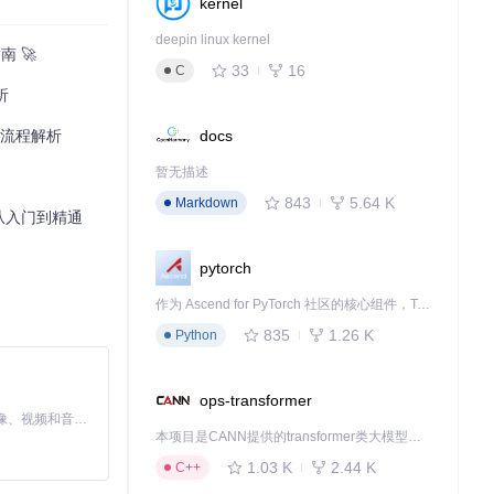
kernel
deepin linux kernel
南 🚀
33
16
C
同时安装多个Min
析
docs
全流程解析
暂无描述
843
5.64 K
Markdown
工具从入门到精通
pytorch
作为 Ascend for PyTorch 社区的核心组件，TorchNPU 是昇腾专为 PyTorch 打造的深度学习适配插件，使 PyTorch 框架能够直接调用昇腾 NPU，为开发者提供昇腾 AI 处理器的超强算力。
835
1.26 K
Python
省了存储空间。
ops-transformer
及排查冲突问
MiniMax H3 是一个通用的全模态生成系统。它支持对由文本、图像、视频和音频组成的多模态上下文进行统一理解，并能生成分辨率高达 2K、时长可达 15 秒的带原生立体声音频的视频。得益于面向任务泛化的系统设计，H3 在预训练阶段就已具备广泛的多模态上下文理解与生成能力，能够出色地执行复杂的多模态指令。
本项目是CANN提供的transformer类大模型算子库，实现网络在NPU上加速计算。
1.03 K
2.44 K
C++