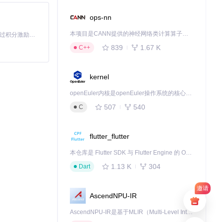
ops-nn
本项目是CANN提供的神经网络类计算算子库，实现网络在NPU上加速计算。
「源启盛夏」暑期校园开发者成长计划旨在激活校园开源力量，通过积分激励、认证扶持、资源倾斜等形式，引导高校组织和开发者完成「入驻 — 建项目 — 做贡献 — 获认证 — 得资源」的完整闭环。无论你是想带领社团入驻平台的组织者，还是希望用代码贡献证明自己的开发者，都能在这里找到属于你的成长路径。
839
1.67 K
C++
kernel
硬件配置和游戏
openEuler内核是openEuler操作系统的核心，既是系统性能与稳定性的基石，也是连接处理器、设备与服务的桥梁。
507
540
C
flutter_flutter
本仓库是 Flutter SDK 与 Flutter Engine 的 OpenHarmony 适配版本，由 CPF-Flutter 团队维护。开发者可使用熟悉的 Flutter 技术栈开发 OpenHarmony 应用，3.35.7 及以后的适配版本可基于本仓库源码构建支持 OpenHarmony 的 Flutter Engine。
1.13 K
304
Dart
邀请
AscendNPU-IR
AscendNPU-IR是基于MLIR（Multi-Level Intermediate Representation）构建的，面向昇腾亲和算子编译时使用的中间表示，提供昇腾完备表达能力，通过编译优化提升昇腾AI处理器计算效率，支持通过生态框架使能昇腾AI处理器与深度调优