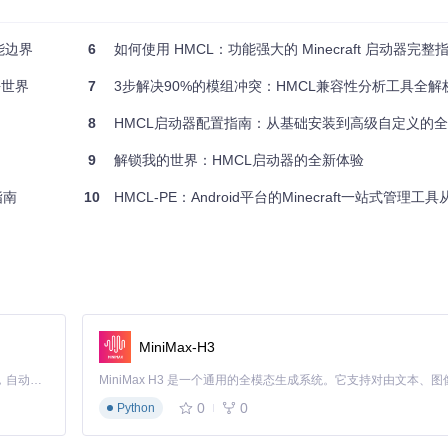
能边界
6
如何使用 HMCL：功能强大的 Minecraft 启动器完整指
包之间切换时，HMCL的多版本管理功能就能派上用场。通过HMCL，你可以
块世界
7
3步解决90%的模组冲突：HMCL兼容性分析工具全解
8
HMCL启动器配置指南：从基础安装到高级自定义的
9
解锁我的世界：HMCL启动器的全新体验
指南
10
HMCL-PE：Android平台的Minecraft一站式管理
MCL采用共享核心文件的方式，只会为每个版本存储差异化文件，大大节
MiniMax-H3
。HMCL提供了直观的Mod管理界面，让你可以轻松启用、禁用Mod，以
Claude Code 的开源替代方案。连接任意大模型，编辑代码，运行命令，自动验证 — 全自动执行。用 Rust 构建，极致性能。 ｜ An open-source alternative to Claude Code. Connect any LLM, edit code, run commands, and verify changes — autonomously. Built in Rust for speed. Get Started
0
0
Python