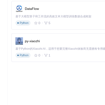
在HMCL中选择一个游戏版本，点击"Mods"选项卡
点击"添加"按钮，选择Mod文件进行安装
DataFlow
使用"排序"功能调整Mod加载顺序，解决冲突问题
基于大模型算子和工作流的高效文本大模型训练数据合成框架
启用"冲突检测"功能，自动识别不兼容的Mod组合
0
5
Python
推荐值/自定义范围
：建议同时启用的Mod数量不超过30个，以
场景三：性能优化与启动参数配置
当你遇到游戏卡顿或启动失败的问题时，合理的性能优化和启动参
py-xiaozhi
需求。
专家级操作
：
0
1
Python
在HMCL中选择一个游戏版本，点击"设置"
在"JVM参数"栏中输入优化参数，如：-Xmx4G -Xms2G -XX:
调整内存分配，建议设置为系统内存的50%-70%
启用"高级设置"，调整渲染距离、粒子效果等图形选项
常见误区
：盲目增加内存分配并不一定能提升性能。实际上，分
三、个性化定制：打造你的专属启动器
界面主题与背景定制