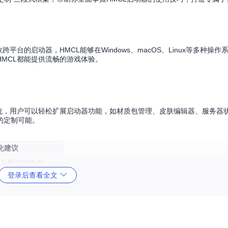
台的启动器，HMCL能够在Windows、macOS、Linux等多种操
MCL都能提供流畅的游戏体验。
系统，用户可以轻松扩展启动器功能，如材质包管理、皮肤编辑器、服务器
的定制可能。
化建议
分配6GB内存
登录后查看全文
果，分配4GB内存
，分配2GB内存
启用硬件加速