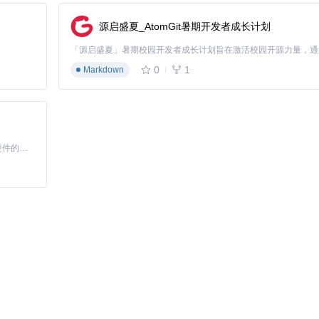
源启盛夏_AtomGit暑期开发者成长计划
0
1
Markdown
保证游戏稳定性。如果需要使用更多Mod，可以考虑使用Mod整合包。
数配置就显得尤为重要。HMCL允许你自定义JVM参数，以适应不同的
基于Python的Xiaozhi AI，适用于想要完整Xiaozhi体验而无需拥有专用硬件的用户。
+UseG1GC
配过多内存可能导致垃圾回收效率降低，反而影响游戏流畅度。