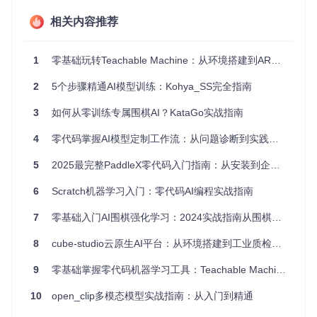
性和代表性。最后，使用图像预处理工具对图像进行统一的尺
寸调整和格式转换，为后续训练做好准备。
相关内容推荐
验证：训练数据集质量提升对比
数据质量指标
优化前
优化后
1
零基础玩转Teachable Machine：从环境搭建到AR滤镜开发全指南
图像分辨率一致性
60%
95%
2
5个步骤精通AI模型训练：Kohya_SS完全指南
标签准确率
75%
98%
3
如何从零训练专属围棋AI？KataGo实战指南
数据多样性
中等
高
4
零代码掌握AI模型定制工作流：从问题诊断到实践落地的完整指南
通过以上数据可以看出，经过Kohya's GUI的数据准备工具处
理后，训练数据集的质量得到了显著提升，为后续模型训练奠
5
2025最完整PaddleX零代码入门指南：从安装到企业级AI部署全流程
定了良好的基础。
6
Scratch机器学习入门：零代码AI编程实战指南
配置模型训练参数
7
零基础入门AI围棋强化学习：2024实战指南从围棋小白到AI训练师
问题：参数设置复杂难以掌握
8
cube-studio云原生AI平台：从环境搭建到工业质检的全流程实践指南
对于AI技术入门者来说，模型训练参数的设置往往是一个难
题。各种参数如学习率、批量大小、训练轮次等，相互影响，
9
零基础掌握零代码机器学习工具：Teachable Machine实战指南
稍有不慎就会导致训练失败或效果不佳。
10
open_clip多模态模型实战指南：从入门到精通
方案：可视化参数配置界面