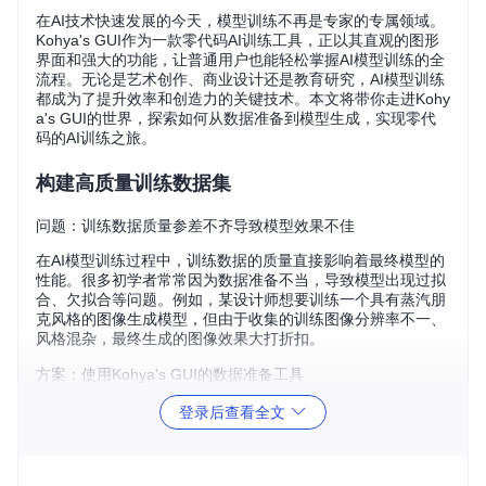
在AI技术快速发展的今天，模型训练不再是专家的专属领域。
Kohya's GUI作为一款零代码AI训练工具，正以其直观的图形
界面和强大的功能，让普通用户也能轻松掌握AI模型训练的全
流程。无论是艺术创作、商业设计还是教育研究，AI模型训练
都成为了提升效率和创造力的关键技术。本文将带你走进Kohy
a's GUI的世界，探索如何从数据准备到模型生成，实现零代
码的AI训练之旅。
构建高质量训练数据集
问题：训练数据质量参差不齐导致模型效果不佳
在AI模型训练过程中，训练数据的质量直接影响着最终模型的
性能。很多初学者常常因为数据准备不当，导致模型出现过拟
合、欠拟合等问题。例如，某设计师想要训练一个具有蒸汽朋
克风格的图像生成模型，但由于收集的训练图像分辨率不一、
风格混杂，最终生成的图像效果大打折扣。
方案：使用Kohya's GUI的数据准备工具
Kohya's GUI提供了一系列数据准备工具，帮助用户轻松构建
登录后查看全文
高质量的训练数据集。首先，通过图像标注工具为每张图像生
成准确的描述文字，确保模型能够理解图像内容。其次，利用
数据集平衡工具，对数据进行筛选和优化，确保数据集的多样