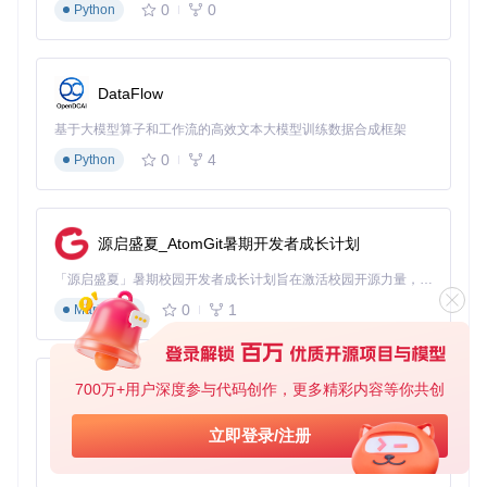
0
0
Python
Kohya's GUI提供了实时监控和可视化训练界面，用户可以直
观地看到训练过程中的损失值变化、生成图像效果等。同时，
用户还可以根据监控结果，随时调整训练参数，确保训练过程
朝着理想的方向进行。
DataFlow
![模型训练监控界面](https://raw.gitcode.com/GitHub_Trendin
基于大模型算子和工作流的高效文本大模型训练数据合成框架
g/ko/kohya_ss/raw/4161d1d80ad554f7801c584632665d682
5994062/test/img/10_darius kawasaki person/Dariusz_Zawa
0
4
Python
dzki.jpg?utm_source=gitcode_repo_files)
这张图片展示了Kohya's GUI的模型训练监控界面，用户可以
清晰地看到训练过程中的各项指标和生成图像的实时效果。
源启盛夏_AtomGit暑期开发者成长计划
验证：训练过程可控性提升
「源启盛夏」暑期校园开发者成长计划旨在激活校园开源力量，通过积分激励、认证扶持、资源倾斜等形式，引导高校组织和开发者完成「入驻 — 建项目 — 做贡献 — 获认证 — 得资源」的完整闭环。无论你是想带领社团入驻平台的组织者，还是希望用代码贡献证明自己的开发者，都能在这里找到属于你的成长路径。
通过实时监控和灵活调整，训练过程的可控性得到了极大提
0
1
Markdown
升。用户可以及时发现问题并进行解决，避免了因参数设置不
当而导致的训练失败。
评估与优化模型性能
700万+用户深度参与代码创作，更多精彩内容等你共创
py-xiaozhi
问题：模型性能评估困难
基于Python的Xiaozhi AI，适用于想要完整Xiaozhi体验而无需拥有专用硬件的用户。
立即登录/注册
0
1
Python
训练完成后，如何评估模型的性能以及进行进一步的优化，是
很多用户面临的难题。