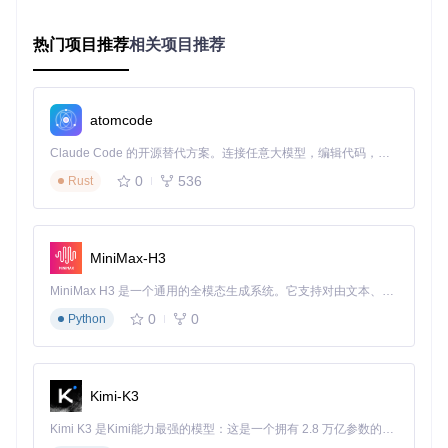
Kohya's GUI将复杂的参数设置转化为直观的可视化界面。用
户只需根据自己的需求，在界面上进行简单的点击和拖拽，即
可完成参数配置。例如，对于LoRA训练，用户可以通过界面
热门项目推荐
相关项目推荐
选择合适的秩值、学习率等参数，而无需手动编写命令行代
码。
验证：参数配置优化效果
atomcode
参数
默认值
优化值
训练效果提升
Claude Code 的开源替代方案。连接任意大模型，编辑代码，运行命令，自动验证 — 全自动执行。用 Rust 构建，极致性能。 ｜ An open-source alternative to Claude Code. Connect any LLM, edit code, run commands, and verify changes — autonomously. Built in Rust for speed. Get Started
学习率
0.001
0.0005
15%
0
536
Rust
批量大小
4
8
20%
训练轮次
100
150
10%
通过合理配置参数，模型的训练效果得到了明显提升，收敛速
MiniMax-H3
度更快，生成图像的质量也更高。
MiniMax H3 是一个通用的全模态生成系统。它支持对由文本、图像、视频和音频组成的多模态上下文进行统一理解，并能生成分辨率高达 2K、时长可达 15 秒的带原生立体声音频的视频。得益于面向任务泛化的系统设计，H3 在预训练阶段就已具备广泛的多模态上下文理解与生成能力，能够出色地执行复杂的多模态指令。
执行模型训练过程
0
0
Python
问题：训练过程难以监控和控制
在传统的命令行训练方式中，用户很难实时监控训练进度和效
Kimi-K3
果，也无法在训练过程中进行灵活的调整。
Kimi K3 是Kimi能力最强的模型：这是一个拥有 2.8 万亿参数的混合专家（MoE）模型，具备原生视觉理解能力，并支持 100 万 token 的上下文窗口。
方案：实时监控与可视化训练界面