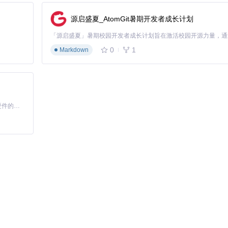
源启盛夏_AtomGit暑期开发者成长计划
，工具将自动开始为你收集资源。
模式、无限体力和技能无冷却等功能。
0
1
Markdown
基于Python的Xiaozhi AI，适用于想要完整Xiaozhi体验而无需拥有专用硬件的用户。
享受游戏带来的乐趣。无论是新手还是资深玩家，都能在这款工具中找到适
me girls (and boys).