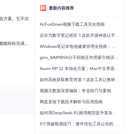
最新内容推荐
优化方案。它不仅
AcFunDown视频下载工具完全指南
还在为数字笔记抓狂？这款开源神器让手写批注效率提升300%
，都能轻松完成，
Windows笔记本电池健康管理全指南：从根源解决电池损耗问题
gmx_MMPBSA分子间相互作用索引错误的深度诊断与解决
Axure RP 11 本地化方案：Mac中文界面优化与原型设计工具汉化全指南
如何高效获取教育资源？这款工具让教材下载效率提升80%
视频元数据深度编辑：专业技巧与案例
轻松完成任务，不
网盘直链下载技术解析与应用指南
如何用DeepSeek-R1推理模型提升复杂任务解决能力：完整指南
家自由奔跑和飞
5个突破瓶颈技巧：硬件优化工具让你的电脑性能提升30%