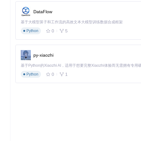
确保相关文件位于同一目录，以保证工具的正常运行。
检查核心模块路径，确保功能模块能够正确加载。
DataFlow
功能使用
开启智能探索辅助：启动工具后，在设置中勾选智能探索选项
基于大模型算子和工作流的高效文本大模型训练数据合成框架
启用战斗辅助功能：在战斗场景中，通过快捷键快速开启上帝
0
5
Python
Akebi-GC工具卡通形象，展现其轻松友好的用户体验
小贴士
py-xiaozhi
合理配置功能模块的使用频率，避免对游戏平衡造成影响。
根据游戏版本及时更新工具，以确保功能的兼容性和稳定性。
定期备份重要的配置文件，防止数据丢失。
0
1
Python
通过Akebi-GC的帮助，玩家能够更加轻松地探索游戏世界，
游戏体验更加完美。
Akebi-GC
(Fork) The great software for some game that exploiting ani
项目地址：
https://gitcode.com/gh_mirrors/ak/Akebi-GC