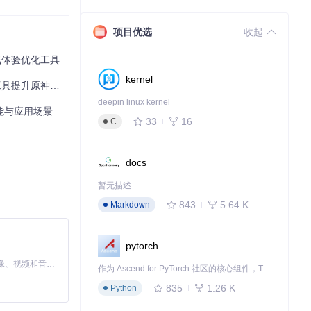
项目优选
收起
块是最为核心的部
游戏体验优化工具
kernel
具提升原神体验
关键信息，做出
deepin linux kernel
功能与应用场景
33
16
C
呈现，让玩家沉
docs
暂无描述
843
5.64 K
Markdown
pytorch
MiniMax H3 是一个通用的全模态生成系统。它支持对由文本、图像、视频和音频组成的多模态上下文进行统一理解，并能生成分辨率高达 2K、时长可达 15 秒的带原生立体声音频的视频。得益于面向任务泛化的系统设计，H3 在预训练阶段就已具备广泛的多模态上下文理解与生成能力，能够出色地执行复杂的多模态指令。
作为 Ascend for PyTorch 社区的核心组件，TorchNPU 是昇腾专为 PyTorch 打造的深度学习适配插件，使 PyTorch 框架能够直接调用昇腾 NPU，为开发者提供昇腾 AI 处理器的超强算力。
835
1.26 K
Python