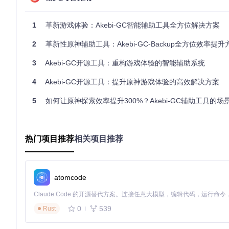
技术解析：模块化设计带来的稳定与高效
1
革新游戏体验：Akebi-GC智能辅助工具全方位解决方案
Akebi-GC采用先进的模块化设计，将核心功能分为不同的模
分。
2
革新性原神辅助工具：Akebi-GC-Backup全方位效率提升
事件管理模块：精准响应游戏内各种事件
3
Akebi-GC开源工具：重构游戏体验的智能辅助系统
该模块能够实时监控游戏内的各种事件，如资源出现、敌人攻击
4
Akebi-GC开源工具：提升原神游戏体验的高效解决方案
正确的决策。
渲染引擎模块：呈现清晰流畅的游戏画面
5
如何让原神探索效率提升300%？Akebi-GC辅助工具的场景
渲染引擎模块负责游戏画面的渲染工作，能够为玩家提供清晰、
浸在精彩的游戏世界中。
热门项目推荐
相关项目推荐
实践指南：快速上手Akebi-GC的操作流程
准备工作
atomcode
首先，获取Akebi-GC的最新版本，执行以下命令：
0
539
Rust
配置要点