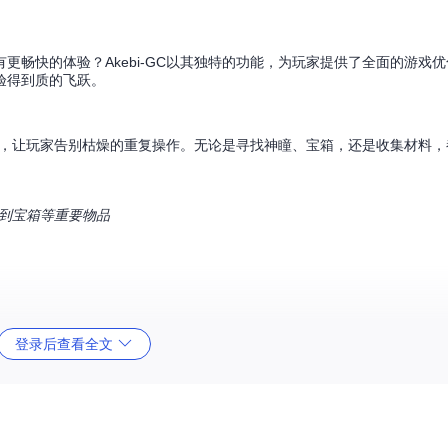
畅快的体验？Akebi-GC以其独特的功能，为玩家提供了全面的游戏
验得到质的飞跃。
资源，让玩家告别枯燥的重复操作。无论是寻找神瞳、宝箱，还是收集材料
找到宝箱等重要物品
自动规划最优路线，引导玩家高效收集所需资源。玩家只需跟随指引，就能
登录后查看全文
助功能能够让玩家如虎添翼。上帝模式让玩家免疫所有伤害，无限体力让玩
的乐趣。