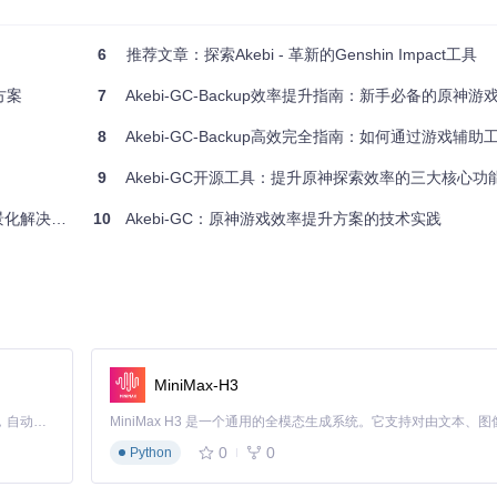
6
推荐文章：探索Akebi - 革新的Genshin Impact工具
块，使其具有良好的可扩展性和稳定性。其中，事件管理模块和渲染引擎模
方案
7
Akebi-GC-Backup效率提升指南：新手必备的原神
8
Akebi-GC-Backup高效完全指南：如何通过游戏辅助工
等，并迅速做出响应。通过合理的事件处理机制，确保玩家能够及时获取
9
Akebi-GC开源工具：提升原神探索效率的三大核心
化解决方案
10
Akebi-GC：原神游戏效率提升方案的技术实践
流畅的游戏视觉体验。无论是复杂的场景还是精细的角色模型，都能完美
MiniMax-H3
Claude Code 的开源替代方案。连接任意大模型，编辑代码，运行命令，自动验证 — 全自动执行。用 Rust 构建，极致性能。 ｜ An open-source alternative to Claude Code. Connect any LLM, edit code, run commands, and verify changes — autonomously. Built in Rust for speed. Get Started
0
0
Python