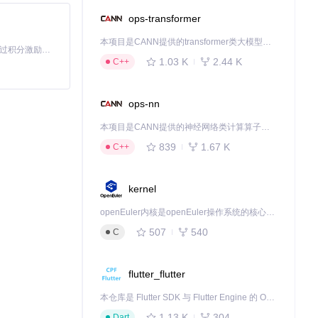
ops-transformer
本项目是CANN提供的transformer类大模型算子库，实现网络在NPU上加速计算。
「源启盛夏」暑期校园开发者成长计划旨在激活校园开源力量，通过积分激励、认证扶持、资源倾斜等形式，引导高校组织和开发者完成「入驻 — 建项目 — 做贡献 — 获认证 — 得资源」的完整闭环。无论你是想带领社团入驻平台的组织者，还是希望用代码贡献证明自己的开发者，都能在这里找到属于你的成长路径。
1.03 K
2.44 K
C++
ops-nn
本项目是CANN提供的神经网络类计算算子库，实现网络在NPU上加速计算。
839
1.67 K
C++
合自己的功能，让
kernel
openEuler内核是openEuler操作系统的核心，既是系统性能与稳定性的基石，也是连接处理器、设备与服务的桥梁。
507
540
C
下载源代码
flutter_flutter
本仓库是 Flutter SDK 与 Flutter Engine 的 OpenHarmony 适配版本，由 CPF-Flutter 团队维护。开发者可使用熟悉的 Flutter 技术栈开发 OpenHarmony 应用，3.35.7 及以后的适配版本可基于本仓库源码构建支持 OpenHarmony 的 Flutter Engine。
1.13 K
304
Dart