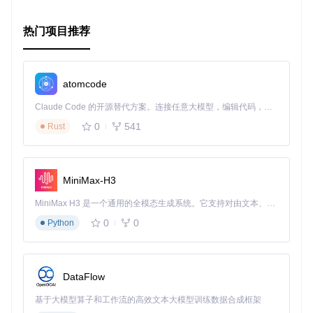
让我们一起踏入未来，用Dat Installer重新定义移动应用的分
发和使用吧！
热门项目推荐
atomcode
Claude Code 的开源替代方案。连接任意大模型，编辑代码，运行命令，自动验证 — 全自动执行。用 Rust 构建，极致性能。 ｜ An open-source alternative to Claude Code. Connect any LLM, edit code, run commands, and verify changes — autonomously. Built in Rust for speed. Get Started
0
541
Rust
MiniMax-H3
MiniMax H3 是一个通用的全模态生成系统。它支持对由文本、图像、视频和音频组成的多模态上下文进行统一理解，并能生成分辨率高达 2K、时长可达 15 秒的带原生立体声音频的视频。得益于面向任务泛化的系统设计，H3 在预训练阶段就已具备广泛的多模态上下文理解与生成能力，能够出色地执行复杂的多模态指令。
0
0
Python
DataFlow
基于大模型算子和工作流的高效文本大模型训练数据合成框架