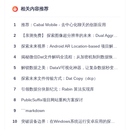
相关内容推荐
Dat Installer 的潜力在于其去中心化的特性，例如：
在无法访问传统互联网的情况下，本地网络中的设备可以通
1
推荐：Cabal Mobile - 去中心化聊天的创新应用
过P2P方式共享和安装应用。
对于开发者，可以创建一个Dat链接作为应用的发布渠道，
2
【亲测免费】 探索图像超分辨率的未来：Dual Aggregation Transformer (DAT) 项目深度解析
无需依赖传统的应用商店。
用户可以直接通过粘贴Dat链接安装或更新应用程序，如
M
3
探索未来视界：Android AR Location-based 项目解析与推荐
anyverse
这样的去中心化社交应用。
4
揭秘微信Dat文件解码全流程：从加密机制到数据恢复实战指南
项目特点
5
解锁数据之美：DataV可视化神器，让复杂数据秒变直观大屏 🚀
去中心化
：Dat Installer 使用Dat协议进行数据交换，确保
6
探索未来文件传输方式：Dat Copy（dcp）
了数据的独立性和抗审查性。
简单易用
：只需输入Dat链接，即可开始下载和安装应用，
7
引领数据分块新纪元：Rabin 算法实现库
操作过程直观明了。
自动更新
：未来版本将支持自动更新应用程序，保持用户
8
PublicSuffix项目网站重构方案探讨
的软件及时更新。
开放源码
：遵循GPLv3许可，鼓励社区参与开发与改进。
9
```markdown
要体验这种创新的分发方式，请前往
GitHub 发布页
下载Dat I
10
突破设备边界：在Windows系统运行安卓应用的探索之旅
nstaller的APK文件，并探索更多可能！