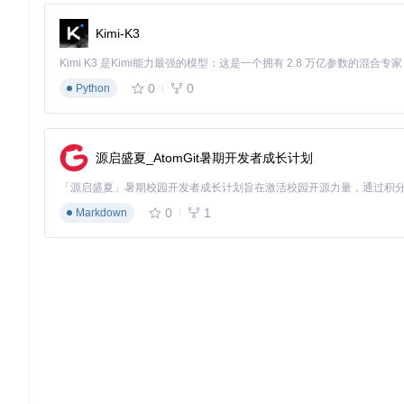
"version"
:
"1.0.0"
,
"main"
:
"index.js"
,
Kimi-K3
"type"
:
"module"
,
"scripts"
:
{
"build"
:
"webpack --mode production"
,
0
0
Python
"watch"
:
"webpack --watch --mode development"
,
"validate"
:
"uxp validate plugin/manifest.json"
,
"package"
:
"uxp package plugin --outDir dist"
}
,
"dependencies"
:
{
源启盛夏_AtomGit暑期开发者成长计划
"@spectrum-web-components/theme"
:
"^0.40.0"
,
"@adobe/uxp-photoshop"
:
"^5.0.0"
}
,
0
1
Markdown
"devDependencies"
:
{
"@uxp/widgets"
:
"^1.1.0"
,
"webpack"
:
"^5.88.0"
,
"uxp-devtools"
:
"^4.1.0"
}
}
实战开发：从零构建商业级插件