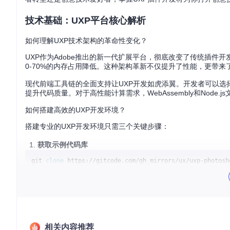
技术基础：UXP平台核心解析
如何理解UXP技术架构的革命性变化？
UXP作为Adobe推出的新一代扩展平台，彻底改变了传统插件开发模
0-70%的内存占用降低。这种架构革新不仅提升了性能，更带
现代前端工具链的全面支持让UXP开发如虎添翼。开发者可以选择React、
提升代码质量。对于高性能计算需求，WebAssembly和Node
如何搭建高效的UXP开发环境？
搭建专业的UXP开发环境只需三个关键步骤：
获取示例代码库
git 
clone
配置开发工具链
安装Node.js（v16+）与npm
选择VS Code作为代码编辑器
安装UXP Developer Tools扩展
启用Photoshop开发者模式
相关内容推荐
打开Photoshop 2024+