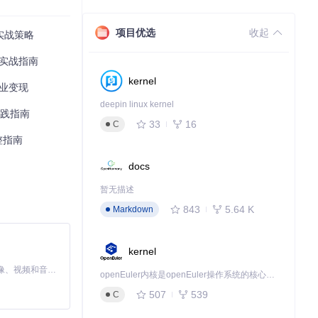
项目优选
收起
实战策略
的实战指南
kernel
商业变现
deepin linux kernel
实践指南
33
16
C
整指南
docs
暂无描述
 兼容处理 */ }
843
5.64 K
Markdown
kernel
MiniMax H3 是一个通用的全模态生成系统。它支持对由文本、图像、视频和音频组成的多模态上下文进行统一理解，并能生成分辨率高达 2K、时长可达 15 秒的带原生立体声音频的视频。得益于面向任务泛化的系统设计，H3 在预训练阶段就已具备广泛的多模态上下文理解与生成能力，能够出色地执行复杂的多模态指令。
openEuler内核是openEuler操作系统的核心，既是系统性能与稳定性的基石，也是连接处理器、设备与服务的桥梁。
507
539
C