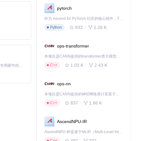
pytorch
作为 Ascend for PyTorch 社区的核心组件，TorchNPU 是昇腾专为 PyTorch 打造的深度学习适配插件，使 PyTorch 框架能够直接调用昇腾 NPU，为开发者提供昇腾 AI 处理器的超强算力。
832
1.26 K
Python
ops-transformer
本项目是CANN提供的transformer类大模型算子库，实现网络在NPU上加速计算。
1.03 K
2.43 K
C++
基于Python的Xiaozhi AI，适用于想要完整Xiaozhi体验而无需拥有专用硬件的用户。
ops-nn
本项目是CANN提供的神经网络类计算算子库，实现网络在NPU上加速计算。
837
1.66 K
C++
AscendNPU-IR
AscendNPU-IR是基于MLIR（Multi-Level Intermediate Representation）构建的，面向昇腾亲和算子编译时使用的中间表示，提供昇腾完备表达能力，通过编译优化提升昇腾AI处理器计算效率，支持通过生态框架使能昇腾AI处理器与深度调优
497
337
C++