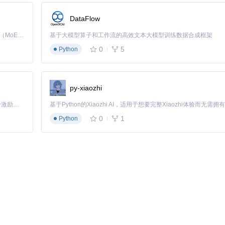
DataFlow
Kimi K3 是Kimi能力最强的模型：这是一个拥有 2.8 万亿参数的混合专家（MoE）模型，具备原生视觉理解能力，并支持 100 万 token 的上下文窗口。
基于大模型算子和工作流的高效文本大模型训练数据合成框架
0
5
Python
py-xiaozhi
「源启盛夏」暑期校园开发者成长计划旨在激活校园开源力量，通过积分激励、认证扶持、资源倾斜等形式，引导高校组织和开发者完成「入驻 — 建项目 — 做贡献 — 获认证 — 得资源」的完整闭环。无论你是想带领社团入驻平台的组织者，还是希望用代码贡献证明自己的开发者，都能在这里找到属于你的成长路径。
0
1
Python