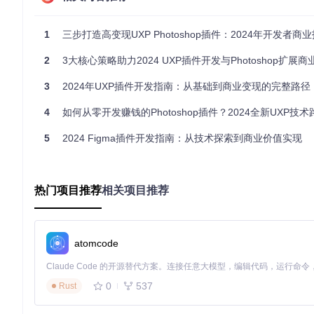
导航至「编辑」→「首选项」→「插件」
勾选「启用开发者模式」
1
三步打造高变现UXP Photoshop插件：2024年开发者商
重启Photoshop使设置生效
2
3大核心策略助力2024 UXP插件开发与Photoshop扩展
如何解决UXP开发中的核心技术痛点？
3
2024年UXP插件开发指南：从基础到商业变现的完整路径
UXP开发过程中，开发者常面临权限管理、性能优化和API兼
4
如何从零开发赚钱的Photoshop插件？2024全新UXP技术
技术挑战
解决方案
5
2024 Figma插件开发指南：从技术探索到商业价值实现
文件系统访问受限
在manifest.json中声明权限并动态请求
复杂计算阻塞UI
使用Web Worker进行后台处理
热门项目推荐
相关项目推荐
API版本兼容性
实施特性检测与优雅降级
内存占用过高
优化资源加载与缓存策略
如何配置package.json确保插件正常工作？
atomcode
package.json是UXP插件的核心配置文件，正确设置能避免9
0
537
Rust
{
"name"
:
"commercial-uxp-plugin"
,