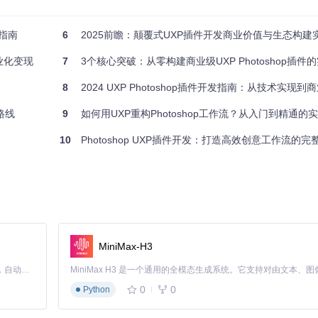
业指南
6
2025前瞻：颠覆式UXP插件开发商业价值与生态构建
商业化变现
7
3个核心突破：从零构建商业级UXP Photoshop插件
8
2024 UXP Photoshop插件开发指南：从技术实现到
容性等挑战。以下是针对这些痛点的解决方案：
路线
9
如何用UXP重构Photoshop工作流？从入门到精通的
实现代码
10
Photoshop UXP插件开发：打造高效创意工作流的完
"requiredPermissions": {"filesystem": "readWrite"}
const worker = new Worker('./image-processor.js')
if (app.version >= 24.0) { /* 使用新API */ } else { /*
const cache = new Map(); /* 实现LRU缓存机制 */
MiniMax-H3
0%的构建问题。以下是2024年最新的配置示例：
Claude Code 的开源替代方案。连接任意大模型，编辑代码，运行命令，自动验证 — 全自动执行。用 Rust 构建，极致性能。 ｜ An open-source alternative to Claude Code. Connect any LLM, edit code, run commands, and verify changes — autonomously. Built in Rust for speed. Get Started
0
0
Python