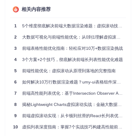
动态计算
：根据滚动位置实时计算可见数据范围
相关内容推荐
DOM复用
：仅渲染可见区域数据，复用已创建的DOM元素
技术原理解析
1
5个维度彻底解决前端大数据渲染难题：虚拟滚动技术全解析
以下是虚拟列表的基本工作流程：
2
大数据可视化与前端性能优化：从0到1理解虚拟滚动技术
graph TD

    A[初始化视口] --> B[计算可见区域范围]

3
前端表格性能优化指南：轻松应对10万+数据渲染挑战
    B --> C[渲染可见数据项]

    C --> D[监听滚动事件]

4
3个方案+2个技巧，彻底解决前端长列表性能优化难题
    D --> E[计算新的可见范围]

    E --> F{数据是否变化}

5
前端性能优化：虚拟滚动从原理到落地的完整指南
    F -->|是| G[更新渲染数据]

    F -->|否| D

6
如何解决10万行数据渲染难题？umy-ui表格组件深度测评
7
前端高性能列表优化：基于Intersection Observer API的虚拟列表实现指南
关键计算公式：
8
揭秘Lightweight Charts虚拟滚动实战：金融大数据可视化的前端渲染优化方案
// 可见项起始索引
9
前端虚拟滚动实现：从卡顿到丝滑的React长列表优化指南
startIndex = 
Math
.
floor
// 可见项结束索引
10
虚拟列表深度指南：掌握7个实战技巧构建高性能前端应用
// 内容偏移量