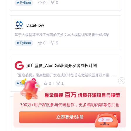
this
.
updateVisibleItems
();

0
0
Python
  }

updateVisibleItems
(
) {

const
 scrollTop = 
this
.
container
.
scrollTop
;

DataFlow
const
 start = 
Math
.
max
(
0
, 
Math
.
floor
(scrollTop / 
this
const
 end = 
Math
.
min
(
this
.
data
.
length
, start + 
this
.
v
基于大模型算子和工作流的高效文本大模型训练数据合成框架
0
5
// 更新可视区域数据
Python
const
 visibleData = 
this
.
data
.
slice
(start, end);

this
.
renderVisibleItems
(visibleData, start);

  }

源启盛夏_AtomGit暑期开发者成长计划
renderVisibleItems
(
data, startIndex
) {

// 清空容器并渲染可见项
「源启盛夏」暑期校园开发者成长计划旨在激活校园开源力量，通过积分激励、认证扶持、资源倾斜等形式，引导高校组织和开发者完成「入驻 — 建项目 — 做贡献 — 获认证 — 得资源」的完整闭环。无论你是想带领社团入驻平台的组织者，还是希望用代码贡献证明自己的开发者，都能在这里找到属于你的成长路径。
this
.
container
.
innerHTML
 = 
''
;

0
1
Markdown
    data.
forEach
(
(
item, index
) =>
 {

const
 element = 
this
.
renderItem
(item);

      element.
style
.
position
 = 
'absolute'
;

      element.
style
.
top
 = 
`
${(startIndex + index) * 
this
.
700万+用户深度参与代码创作，更多精彩内容等你共创
py-xiaozhi
this
.
container
.
appendChild
(element);

    });

基于Python的Xiaozhi AI，适用于想要完整Xiaozhi体验而无需拥有专用硬件的用户。
  }

立即登录/注册
0
1
Python