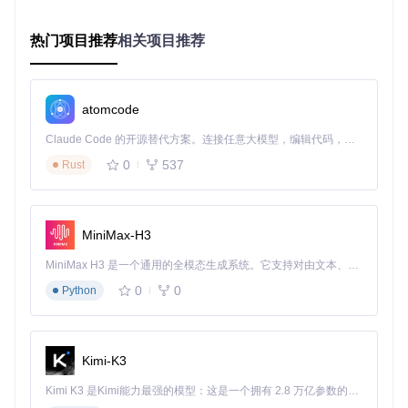
热门项目推荐
相关项目推荐
其中
bufferCount
是关键优化参数，通常设置为可见项数量的
1/3，用于提前加载视口外数据，避免滚动时出现空白。
实现方案对比：从"简单粗暴"到"精雕细琢"
atomcode
Claude Code 的开源替代方案。连接任意大模型，编辑代码，运行命令，自动验证 — 全自动执行。用 Rust 构建，极致性能。 ｜ An open-source alternative to Claude Code. Connect any LLM, edit code, run commands, and verify changes — autonomously. Built in Rust for speed. Get Started
方案一：基础滚动监听实现
0
537
Rust
原理
：通过监听容器滚动事件，动态计算可见区域并更新DO
M。
// 基础实现伪代码
MiniMax-H3
class
BasicVirtualList
 {

constructor
(
container, data, renderItem
) {

MiniMax H3 是一个通用的全模态生成系统。它支持对由文本、图像、视频和音频组成的多模态上下文进行统一理解，并能生成分辨率高达 2K、时长可达 15 秒的带原生立体声音频的视频。得益于面向任务泛化的系统设计，H3 在预训练阶段就已具备广泛的多模态上下文理解与生成能力，能够出色地执行复杂的多模态指令。
this
.
container
 = container;

0
0
Python
this
.
data
 = data;

this
.
renderItem
 = renderItem;

this
.
itemHeight
 = 
50
; 
// 假设固定高度
this
.
visibleCount
 = 
Math
.
ceil
(container.
clientHeight
 
Kimi-K3
this
.
buffer
 = 
5
; 
// 上下各5项缓冲
Kimi K3 是Kimi能力最强的模型：这是一个拥有 2.8 万亿参数的混合专家（MoE）模型，具备原生视觉理解能力，并支持 100 万 token 的上下文窗口。
    container.
addEventListener
(
'scroll'
, 
() =>
this
.
updat