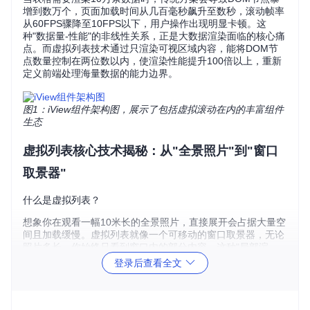
增到数万个，页面加载时间从几百毫秒飙升至数秒，滚动帧率
从60FPS骤降至10FPS以下，用户操作出现明显卡顿。这
种"数据量-性能"的非线性关系，正是大数据渲染面临的核心痛
点。而虚拟列表技术通过只渲染可视区域内容，能将DOM节
点数量控制在两位数以内，使渲染性能提升100倍以上，重新
定义前端处理海量数据的能力边界。
图1：iView组件架构图，展示了包括虚拟滚动在内的丰富组件
生态
虚拟列表核心技术揭秘：从"全景照片"到"窗口
取景器"
什么是虚拟列表？
想象你在观看一幅10米长的全景照片，直接展开会占据大量空
间且加载缓慢。虚拟列表就像一个可移动的窗口取景器，无论
照片多长，你始终只看到窗口内的部分内容。这种"局部渲
染"思想，让前端在处理十万级数据时依然保持流畅。
登录后查看全文
虚拟列表的核心原理可概括为"三要素"：
固定视口
：设定一个可见区域（如500px高度的容器）