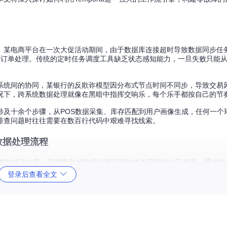
。某电商平台在一次大促活动期间，由于数据库连接超时导致数据同步任
和订单处理。传统的定时任务调度工具缺乏状态感知能力，一旦失败只能
系统间的协同，某银行的反欺诈模型因分布式节点时间不同步，导致交易
况下，跨系统数据处理就像在黑暗中指挥交响乐，每个乐手都按自己的节
涉及十余个步骤，从POS数据采集、库存匹配到用户画像生成，任何一个
排查问题时往往需要在数百行代码中艰难寻找线索。
数据处理流程
套完整的解决方案。它将复杂的数据处理流程抽象为可编排的工作流，通过
登录后查看全文
存储，就像给数据处理装上了"黑匣子航班记录仪"。即使系统崩溃或网络中断
流程的容错方式，将故障恢复时间从小时级缩短到分钟级。
ivity），活动之间的依赖关系通过工作流（Workflow）定义。这种模块
客户数据同步流程可以拆分为数据提取、格式转换、质量校验和加载入库