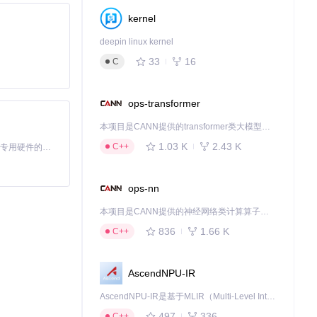
kernel
deepin linux kernel
33
16
C
ops-transformer
本项目是CANN提供的transformer类大模型算子库，实现网络在NPU上加速计算。
控和管理工作流的
1.03 K
2.43 K
C++
基于Python的Xiaozhi AI，适用于想要完整Xiaozhi体验而无需拥有专用硬件的用户。
ops-nn
本项目是CANN提供的神经网络类计算算子库，实现网络在NPU上加速计算。
836
1.66 K
C++
AscendNPU-IR
够专注于业务逻辑
AscendNPU-IR是基于MLIR（Multi-Level Intermediate Representation）构建的，面向昇腾亲和算子编译时使用的中间表示，提供昇腾完备表达能力，通过编译优化提升昇腾AI处理器计算效率，支持通过生态框架使能昇腾AI处理器与深度调优
497
336
C++