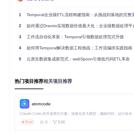
活动都可以独立配置重试策略和超时机制。
1
Temporal企业级ETL流程构建指南：从挑战到落地的完整
核心价值解析：为什么工作流引擎是数据处理的变
2
如何通过Dremio实现数据价值最大化：企业级数据处理
采用Temporal工作流引擎为数据处理带来的价值是多维度的
3
工作流自动化革新：Temporal引领数据处理范式升级
可靠性提升
：Temporal的自动重试机制配合指数退避策略，能
功率从92%提升至99.99%，每年减少数十次人工干预。想象
4
如何用Temporal解决数据工程挑战：工作流编排实践指南
愈"能力极大降低了运维压力。
5
云原生数据集成新范式：webSpoon引领低代码ETL革命
开发效率革命
：传统ETL开发中，工程师需要花费40%的代码量
于数据转换等核心业务。某医疗数据分析公司报告称，采用Temp
资源优化
：Temporal的动态调度能力可以根据任务优先级
保关键业务不受非核心任务影响。某零售企业通过这种精细化资源
热门项目推荐
相关项目推荐
可观测性增强
：通过Temporal Web UI，数据团队可以
从"大海捞针"变成"精准定位"，平均故障排查时间从小时级缩短
atomcode
实施路径：从零开始构建分布式数据处理流水线
将Temporal工作流引擎应用到实际数据处理场景中，需要遵
0
536
Rust
实践。