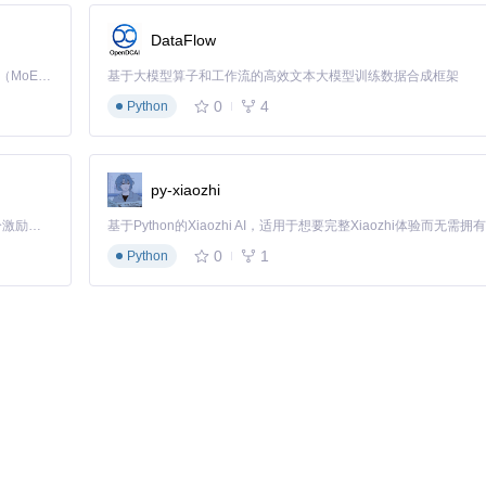
DataFlow
ebrew快速安装：
Kimi K3 是Kimi能力最强的模型：这是一个拥有 2.8 万亿参数的混合专家（MoE）模型，具备原生视觉理解能力，并支持 100 万 token 的上下文窗口。
基于大模型算子和工作流的高效文本大模型训练数据合成框架
0
4
Python
py-xiaozhi
启动后，访问本地8233端口即可打开Temporal Web UI，这是后续监
「源启盛夏」暑期校园开发者成长计划旨在激活校园开源力量，通过积分激励、认证扶持、资源倾斜等形式，引导高校组织和开发者完成「入驻 — 建项目 — 做贡献 — 获认证 — 得资源」的完整闭环。无论你是想带领社团入驻平台的组织者，还是希望用代码贡献证明自己的开发者，都能在这里找到属于你的成长路径。
0
1
Python
流。以客户数据同步为例，可以设计三个核心活动：
Temporal的Go SDK提供了简洁的API来实现这一点，使开发者能