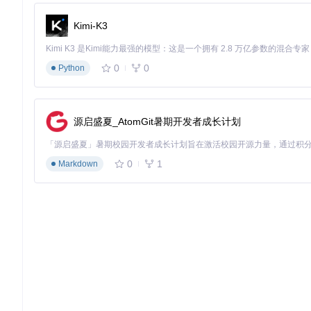
阶段一：环境准备与基础配置
Kimi-K3
首先需要搭建Temporal开发环境，对于Mac用户，可以通过Hom
# 安装Temporal CLI
0
0
Python
brew install temporal

# 启动开发服务器
源启盛夏_AtomGit暑期开发者成长计划
Windows和Linux用户可以从官方仓库获取对应安装包。开发环境
主要界面。
0
1
Markdown
阶段二：工作流与活动设计
在这个阶段，需要将数据处理流程分解为逻辑清晰的活动和工作
数据提取活动
：从源数据库读取增量数据
数据转换活动
：清洗、标准化数据格式
数据加载活动
：将处理后的数据写入目标数据仓库
这些活动将被编排到一个工作流中，定义它们的执行顺序和依赖关系。
而非底层调度。
阶段三：错误处理与重试策略配置