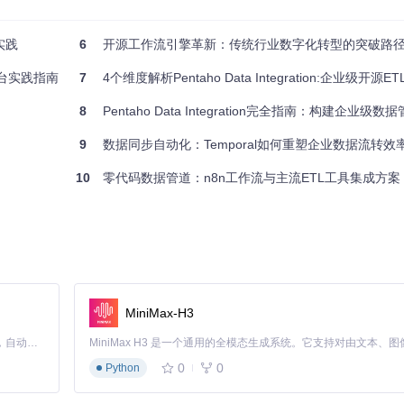
实践
6
开源工作流引擎革新：传统行业数字化转型的突破路
革者
平台实践指南
7
4个维度解析Pentaho Data Integration:企业级开源ETL工具
，它不仅解决了技术层面的挑战，更从根本上改变了数据团队的工作方式。
8
Pentaho Data Integration完全指南：构建企业级数据管道的开源方案
够智能处理各种临时故障。某物流企业通过将订单处理流程迁移到Tempora
一下，当数据库临时不可用时，系统会自动等待并重试，而不是立即失败并告
9
数据同步自动化：Temporal如何重塑企业数据流转效
10
零代码数据管道：n8n工作流与主流ETL工具集成方案
处理错误恢复和状态管理。Temporal将这些非业务逻辑抽象为平台能力
oral后，新数据流水线的开发周期缩短了60%，代码量减少了近一半。
和系统负载自动分配资源。在电商大促场景中，这意味着库存数据处理可以获
管理，将服务器成本降低了35%。
实时监控每个工作流的执行状态，查看详细的执行历史和性能指标。这种透明化
到分钟级。
MiniMax-H3
Claude Code 的开源替代方案。连接任意大模型，编辑代码，运行命令，自动验证 — 全自动执行。用 Rust 构建，极致性能。 ｜ An open-source alternative to Claude Code. Connect any LLM, edit code, run commands, and verify changes — autonomously. Built in Rust for speed. Get Started
循一套系统化的实施路径。这个过程可以分为四个关键阶段，每个阶段都有
0
0
Python