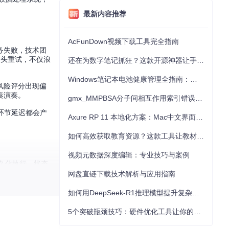
最新内容推荐
AcFunDown视频下载工具完全指南
务失败，技术团
从头重试，不仅浪
还在为数字笔记抓狂？这款开源神器让手写批注效率提升300%
Windows笔记本电池健康管理全指南：从根源解决电池损耗问题
风险评分出现偏
奏演奏。
gmx_MMPBSA分子间相互作用索引错误的深度诊断与解决
环节延迟都会产
Axure RP 11 本地化方案：Mac中文界面优化与原型设计工具汉化全指南
如何高效获取教育资源？这款工具让教材下载效率提升80%
视频元数据深度编辑：专业技巧与案例
持久化执行、状态
网盘直链下载技术解析与应用指南
，工作流也能从
如何用DeepSeek-R1推理模型提升复杂任务解决能力：完整指南
5个突破瓶颈技巧：硬件优化工具让你的电脑性能提升30%
化设计不仅提高了代
四个活动，每个