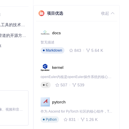
项目优选
收起
径
的技术实现与应用实践
docs
 | 数据工程师必备
l，将数据同步成
警，这种"自
暂无描述
率
843
5.64 K
Markdown
，使团队可以专注
kernel
得更高优先级，确
openEuler内核是openEuler操作系统的核心，既是系统性能与稳定性的基石，也是连接处理器、设备与服务的桥梁。
507
539
C
能力使得问题排查
pytorch
MiniMax H3 是一个通用的全模态生成系统。它支持对由文本、图像、视频和音频组成的多模态上下文进行统一理解，并能生成分辨率高达 2K、时长可达 15 秒的带原生立体声音频的视频。得益于面向任务泛化的系统设计，H3 在预训练阶段就已具备广泛的多模态上下文理解与生成能力，能够出色地执行复杂的多模态指令。
作为 Ascend for PyTorch 社区的核心组件，TorchNPU 是昇腾专为 PyTorch 打造的深度学习适配插件，使 PyTorch 框架能够直接调用昇腾 NPU，为开发者提供昇腾 AI 处理器的超强算力。
明确的目标和最佳
831
1.26 K
Python