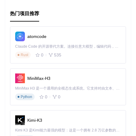
的指引，就能为Processing.py的社区发展添砖加瓦。
无论是为了学术研究、艺术创作还是教学实践，Processing.p
热门项目推荐
y 都是一个值得尝试的工具。现在就开始你的视觉之旅吧！
atomcode
Claude Code 的开源替代方案。连接任意大模型，编辑代码，运行命令，自动验证 — 全自动执行。用 Rust 构建，极致性能。 ｜ An open-source alternative to Claude Code. Connect any LLM, edit code, run commands, and verify changes — autonomously. Built in Rust for speed. Get Started
0
535
Rust
MiniMax-H3
MiniMax H3 是一个通用的全模态生成系统。它支持对由文本、图像、视频和音频组成的多模态上下文进行统一理解，并能生成分辨率高达 2K、时长可达 15 秒的带原生立体声音频的视频。得益于面向任务泛化的系统设计，H3 在预训练阶段就已具备广泛的多模态上下文理解与生成能力，能够出色地执行复杂的多模态指令。
0
0
Python
Kimi-K3
Kimi K3 是Kimi能力最强的模型：这是一个拥有 2.8 万亿参数的混合专家（MoE）模型，具备原生视觉理解能力，并支持 100 万 token 的上下文窗口。