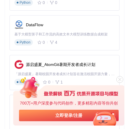
0
0
Python
DataFlow
基于大模型算子和工作流的高效文本大模型训练数据合成框架
0
4
Python
源启盛夏_AtomGit暑期开发者成长计划
「源启盛夏」暑期校园开发者成长计划旨在激活校园开源力量，通过积分激励、认证扶持、资源倾斜等形式，引导高校组织和开发者完成「入驻 — 建项目 — 做贡献 — 获认证 — 得资源」的完整闭环。无论你是想带领社团入驻平台的组织者，还是希望用代码贡献证明自己的开发者，都能在这里找到属于你的成长路径。
0
1
Markdown
700万+用户深度参与代码创作，更多精彩内容等你共创
py-xiaozhi
基于Python的Xiaozhi AI，适用于想要完整Xiaozhi体验而无需拥有专用硬件的用户。
立即登录/注册
0
1
Python