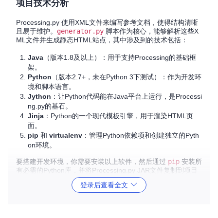
项目技术分析
Processing.py 使用XML文件来编写参考文档，使得结构清晰
且易于维护。
generator.py
脚本作为核心，能够解析这些X
ML文件并生成静态HTML站点，其中涉及到的技术包括：
Java
（版本1.8及以上）：用于支持Processing的基础框
架。
Python
（版本2.7+，未在Python 3下测试）：作为开发环
境和脚本语言。
Jython
：让Python代码能在Java平台上运行，是Processi
ng.py的基石。
Jinja
：Python的一个现代模板引擎，用于渲染HTML页
面。
pip
和
virtualenv
：管理Python依赖项和创建独立的Pyth
on环境。
要搭建开发环境，你需要安装以上软件，然后通过
pip
安装所
有必需的Python库，并将Processing.py JAR文件复制到项目
目录中。
登录后查看全文
应用场景