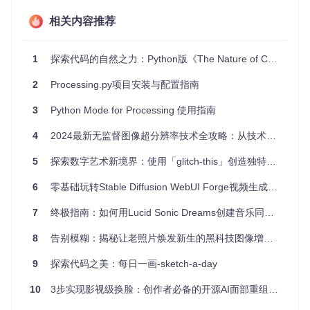
Processing.py 可广泛应用于以下几个方面：
相关内容推荐
数据可视化
：通过Python处理复杂的数据，并以图形的形
式展示结果。
互动艺术
：制作交互式视觉作品，响应用户的输入。
1
探索代码的自然之力：Python版《The Nature of Code》示例库
教育工具
：教授编程思维，尤其是对图形和动画的理解。
实验性编程
：探索计算艺术的新形式和算法。
2
Processing.py项目安装与配置指南
项目特点
3
Python Mode for Processing 使用指南
4
2024最新无监督图像超分辨率技术全攻略：从技术痛点到实战落地
Processing.py 的主要特点是：
5
探索数字艺术新境界：使用「glitch-this」创造独特视觉效果
易学易用
：借鉴了Processing的简单语法，适合初学者入
门。
6
零基础玩转Stable Diffusion WebUI Forge视频生成：从入门到精通的避坑指南
Python支持
：提供了Python的强大功能，如丰富的第三
方库和面向对象编程。
7
终极指南：如何用Lucid Sonic Dreams创建音乐同步的AI视觉艺术
跨平台
：可在Windows、Mac OS X和Linux上运行。
自动生成图像
：从示例代码中自动生成图片，便于用户理
8
告别模糊：揭秘让老照片焕发新生的黑科技图像增强与AI修复技术
解和模仿。
强大的文档
：官方文档网站提供详细的API参考和分步骤的
9
探索代码之美：每日一画-sketch-a-day
教程，有助于快速学习和应用。
10
3步实现影视级换脸：创作者必备的开源AI面部重组工具指南
参与贡献也非常方便，只需遵循
CONTRIBUTING.md
文件中