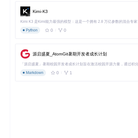
Kimi-K3
0
0
Python
源启盛夏_AtomGit暑期开发者成长计划
0
1
Markdown