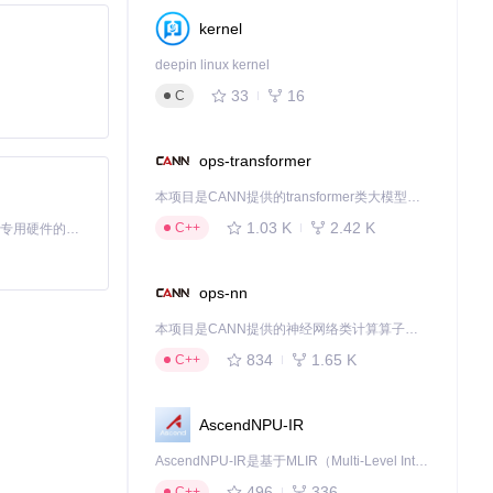
kernel
deepin linux kernel
33
16
C
ops-transformer
本项目是CANN提供的transformer类大模型算子库，实现网络在NPU上加速计算。
1.03 K
2.42 K
C++
基于Python的Xiaozhi AI，适用于想要完整Xiaozhi体验而无需拥有专用硬件的用户。
ops-nn
本项目是CANN提供的神经网络类计算算子库，实现网络在NPU上加速计算。
834
1.65 K
C++
AscendNPU-IR
AscendNPU-IR是基于MLIR（Multi-Level Intermediate Representation）构建的，面向昇腾亲和算子编译时使用的中间表示，提供昇腾完备表达能力，通过编译优化提升昇腾AI处理器计算效率，支持通过生态框架使能昇腾AI处理器与深度调优
496
336
C++