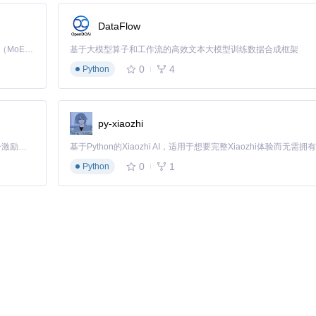
DataFlow
Kimi K3 是Kimi能力最强的模型：这是一个拥有 2.8 万亿参数的混合专家（MoE）模型，具备原生视觉理解能力，并支持 100 万 token 的上下文窗口。
基于大模型算子和工作流的高效文本大模型训练数据合成框架
0
4
Python
py-xiaozhi
「源启盛夏」暑期校园开发者成长计划旨在激活校园开源力量，通过积分激励、认证扶持、资源倾斜等形式，引导高校组织和开发者完成「入驻 — 建项目 — 做贡献 — 获认证 — 得资源」的完整闭环。无论你是想带领社团入驻平台的组织者，还是希望用代码贡献证明自己的开发者，都能在这里找到属于你的成长路径。
0
1
Python