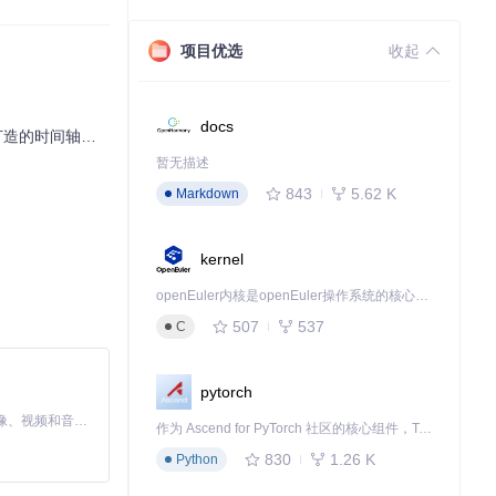
项目优选
收起
docs
时间轴节点系统
暂无描述
843
5.62 K
Markdown
kernel
openEuler内核是openEuler操作系统的核心，既是系统性能与稳定性的基石，也是连接处理器、设备与服务的桥梁。
507
537
C
pytorch
MiniMax H3 是一个通用的全模态生成系统。它支持对由文本、图像、视频和音频组成的多模态上下文进行统一理解，并能生成分辨率高达 2K、时长可达 15 秒的带原生立体声音频的视频。得益于面向任务泛化的系统设计，H3 在预训练阶段就已具备广泛的多模态上下文理解与生成能力，能够出色地执行复杂的多模态指令。
作为 Ascend for PyTorch 社区的核心组件，TorchNPU 是昇腾专为 PyTorch 打造的深度学习适配插件，使 PyTorch 框架能够直接调用昇腾 NPU，为开发者提供昇腾 AI 处理器的超强算力。
830
1.26 K
Python