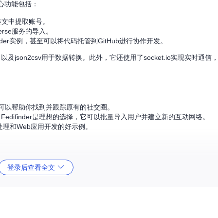
，其核心功能包括：
顶推文中提取账号。
erse服务的导入。
inder实例，甚至可以将代码托管到GitHub进行协作开发。
，以及json2csv用于数据转换。此外，它还使用了socket.io实现实时通
finder可以帮助你找到并跟踪原有的社交圈。
，Fedifinder是理想的选择，它可以批量导入用户并建立新的互动网络。
数据处理和Web应用开发的好示例。
登录后查看全文
情同意的原则。
finder实例。
展注入活力。
ode.js的环境中运行，赋予你更大的灵活性。
ediverse生态的一个重要步骤。无论你是寻求社交媒体的新体验，还是热衷