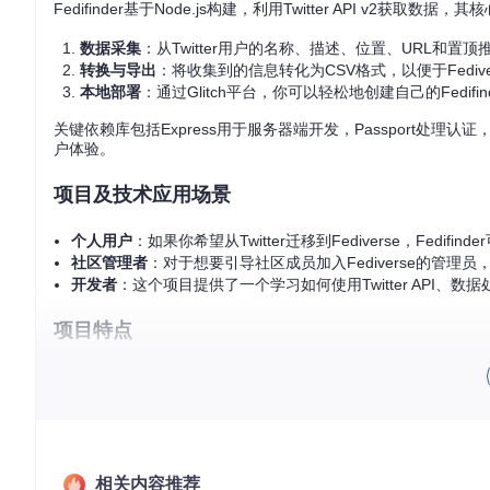
Fedifinder基于Node.js构建，利用Twitter API v2获取数据
数据采集
：从Twitter用户的名称、描述、位置、URL和置
转换与导出
：将收集到的信息转化为CSV格式，以便于Fediv
本地部署
：通过Glitch平台，你可以轻松地创建自己的Fedif
关键依赖库包括Express用于服务器端开发，Passport处理认证
户体验。
项目及技术应用场景
个人用户
：如果你希望从Twitter迁移到Fediverse，Fedi
社区管理者
：对于想要引导社区成员加入Fediverse的管理员
开发者
：这个项目提供了一个学习如何使用Twitter API、
项目特点
尊重隐私
：Fedifinder只处理用户公开分享的数据，遵循知
易于部署
：无需复杂的配置，你可以在几分钟内启动自己的Fedi
可扩展性
：源码开放，欢迎贡献和改进，为Fediverse的发
跨平台兼容
：除了Glitch，Fedifinder也可在任何支持N
总之，Fedifinder是我们从封闭的社交媒体世界走向开放的F
相关内容推荐