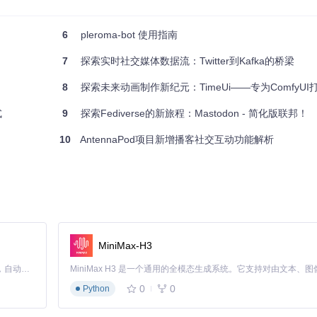
之旅吧！
6
pleroma-bot 使用指南
7
探索实时社交媒体数据流：Twitter到Kafka的桥梁
8
探索未来动画制作新纪元：TimeUi——专为ComfyUI打造的
式
9
探索Fediverse的新旅程：Mastodon - 简化版联邦！
10
AntennaPod项目新增播客社交互动功能解析
MiniMax-H3
Claude Code 的开源替代方案。连接任意大模型，编辑代码，运行命令，自动验证 — 全自动执行。用 Rust 构建，极致性能。 ｜ An open-source alternative to Claude Code. Connect any LLM, edit code, run commands, and verify changes — autonomously. Built in Rust for speed. Get Started
0
0
Python