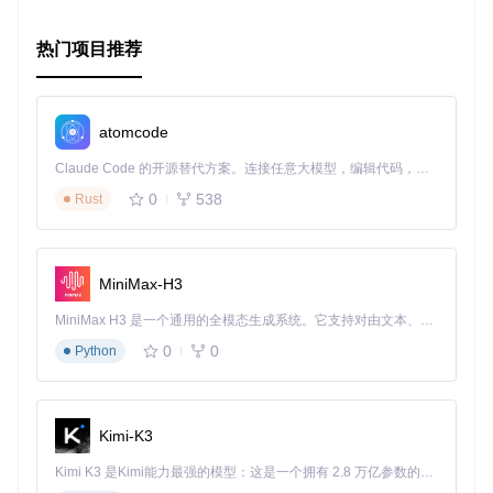
上这段充满挑战与收获的技术之旅吧！别忘了，项目作者也提
供了赞助方式，你的支持是对他们工作的最大肯定。
热门项目推荐
atomcode
Claude Code 的开源替代方案。连接任意大模型，编辑代码，运行命令，自动验证 — 全自动执行。用 Rust 构建，极致性能。 ｜ An open-source alternative to Claude Code. Connect any LLM, edit code, run commands, and verify changes — autonomously. Built in Rust for speed. Get Started
0
538
Rust
MiniMax-H3
MiniMax H3 是一个通用的全模态生成系统。它支持对由文本、图像、视频和音频组成的多模态上下文进行统一理解，并能生成分辨率高达 2K、时长可达 15 秒的带原生立体声音频的视频。得益于面向任务泛化的系统设计，H3 在预训练阶段就已具备广泛的多模态上下文理解与生成能力，能够出色地执行复杂的多模态指令。
0
0
Python
Kimi-K3
Kimi K3 是Kimi能力最强的模型：这是一个拥有 2.8 万亿参数的混合专家（MoE）模型，具备原生视觉理解能力，并支持 100 万 token 的上下文窗口。