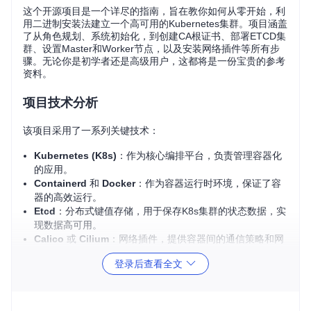
这个开源项目是一个详尽的指南，旨在教你如何从零开始，利
用二进制安装法建立一个高可用的Kubernetes集群。项目涵盖
了从角色规划、系统初始化，到创建CA根证书、部署ETCD集
群、设置Master和Worker节点，以及安装网络插件等所有步
骤。无论你是初学者还是高级用户，这都将是一份宝贵的参考
资料。
项目技术分析
该项目采用了一系列关键技术：
Kubernetes (K8s)
：作为核心编排平台，负责管理容器化
的应用。
Containerd
和
Docker
：作为容器运行时环境，保证了容
器的高效运行。
Etcd
：分布式键值存储，用于保存K8s集群的状态数据，实
现数据高可用。
Calico
或
Cilium
：网络插件，提供容器间的通信策略和网
络隔离。
登录后查看全文
CFSSL
：Cloudflare的证书签名工具，用于创建安全连接。
项目详细解释每个组件的配置，确保集群的安全性和稳定性。