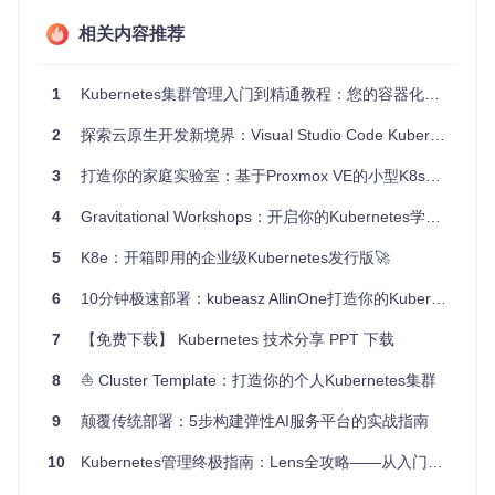
项目及技术应用场景
相关内容推荐
适用于：
1
Kubernetes集群管理入门到精通教程：您的容器化之旅从这里开始
开发和测试环境中，学习K8s集群构建过程。
小型企业的生产环境，通过手动构建降低成本。
2
探索云原生开发新境界：Visual Studio Code Kubernetes Tools
对K8s感兴趣的个人开发者，提升技能树。
3
打造你的家庭实验室：基于Proxmox VE的小型K8s集群
使用这个项目，你可以了解到如何为不同的服务实施高可用性
策略，包括多副本的API服务器、控制器管理者和调度器。
4
Gravitational Workshops：开启你的Kubernetes学习之旅
项目特点
5
K8e：开箱即用的企业级Kubernetes发行版🚀
完整
：从基础环境准备到集群调试，每个环节都有详细的步
6
10分钟极速部署：kubeasz AllinOne打造你的Kubernetes测试集群
骤指导。
实践导向
：以实际操作为主，理论与实战相结合。
7
【免费下载】 Kubernetes 技术分享 PPT 下载
灵活性
：可根据自己的需求调整配置，适应不同场景。
8
安全性
⛵ Cluster Template：打造你的个人Kubernetes集群
：强调安全性的设置，如使用自签名证书和高可用的
Etcd集群。
9
颠覆传统部署：5步构建弹性AI服务平台的实战指南
持续更新
：跟随最新的K8s版本更新，确保信息的时效性。
如果你渴望亲手构建一个Kubernetes集群，或者想深入了解K
10
Kubernetes管理终极指南：Lens全攻略——从入门到精通的集群管理利器
8s的内部运作，这个项目无疑是最佳选择。立即跟随教程，踏