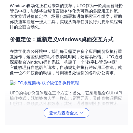
Windows自动化正在迎来新的变革，UFO作为一款桌面智能协
管员中枢，能够将自然语言指令转化为可靠的多应用工作流。
本文将通过价值定位、场景化部署和进阶探索三个维度，帮助
你快速掌握这一强大工具，实现从简单任务执行到复杂流程编
排的全面自动化。
价值定位：重新定义Windows桌面交互方式
在数字化办公环境中，我们每天需要在多个应用间切换执行重
复操作，这些机械劳动不仅消耗时间，还容易出错。UFO通过
深度整合Windows操作系统，构建了一个"数字协管员中枢"，
它能够理解自然语言请求，自动规划并执行跨应用工作流，就
像一位不知疲倦的助理，时刻准备处理你的各种办公需求。
UFO的核心价值体现在三个方面：首先，它采用混合GUI+API
操作模式，既能够像人类一样点击界面元素，又能直接调用应
用接口，兼顾灵活性和效率；其次，通过推测性多操作技术，
它能预判后续步骤，减少51%的LLM调用次数；最后，实时状
登录后查看全文
态监控功能让你随时掌握任务执行进度，确保每一步操作都在
掌控之中。
场景化部署：零基础配置企业级自动化环境