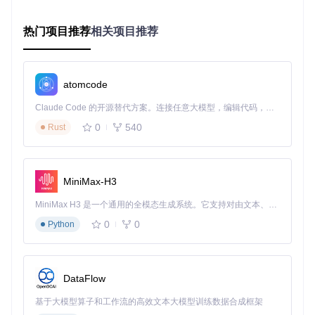
⚡
加速技巧
：如果你的网络环境不佳，可以考虑使用国内镜像
源加速依赖安装。
热门项目推荐
相关项目推荐
# 克隆项目仓库
cd
 UFO

atomcode
Claude Code 的开源替代方案。连接任意大模型，编辑代码，运行命令，自动验证 — 全自动执行。用 Rust 构建，极致性能。 ｜ An open-source alternative to Claude Code. Connect any LLM, edit code, run commands, and verify changes — autonomously. Built in Rust for speed. Get Started
# 创建并激活虚拟环境（推荐）
python 
-m
 venv venv

0
540
Rust
venv\Scripts\activate

# 安装依赖包
pip install 
-r
MiniMax-H3
预期输出
：显示"Successfully installed..."等字样，无错误
MiniMax H3 是一个通用的全模态生成系统。它支持对由文本、图像、视频和音频组成的多模态上下文进行统一理解，并能生成分辨率高达 2K、时长可达 15 秒的带原生立体声音频的视频。得益于面向任务泛化的系统设计，H3 在预训练阶段就已具备广泛的多模态上下文理解与生成能力，能够出色地执行复杂的多模态指令。
提示
常见问题
：若出现依赖冲突，尝试使用
pip install
0
0
Python
--upgrade pip
更新pip后重试
故障诊断：解决常见启动问题
即使按照步骤操作，有时也可能遇到问题。以下是两个常见故
DataFlow
障的解决方案：
基于大模型算子和工作流的高效文本大模型训练数据合成框架
⚠️
注意事项
：所有配置文件修改前建议先备份，避免因错误设