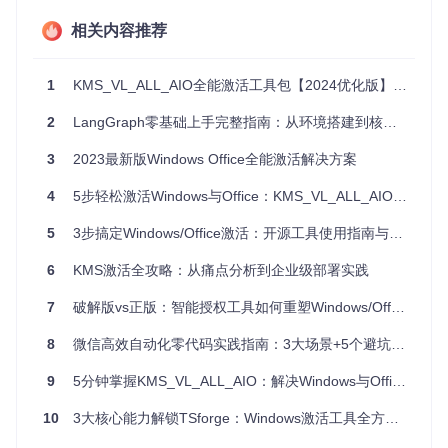
相关内容推荐
环境检测：确保系统满足运行条件
在开始部署前，我们需要先确认你的系统是否符合UFO的运行
1
KMS_VL_ALL_AIO全能激活工具包【2024优化版】：Windows+Office激活工具一站式解决方案
要求。这就像在安装新家具前测量空间尺寸，确保一切恰到好
处。
2
LangGraph零基础上手完整指南：从环境搭建到核心功能实践
🔍
检查点
：打开命令提示符，执行以下命令检查Python版
3
2023最新版Windows Office全能激活解决方案
本：
4
5步轻松激活Windows与Office：KMS_VL_ALL_AIO工具包小白指南
python 
--version
5
3步搞定Windows/Office激活：开源工具使用指南与进阶技巧
预期输出
：Python 3.10.x 或更高版本
常见问题
：如果显
6
KMS激活全攻略：从痛点分析到企业级部署实践
示"Python不是内部或外部命令"，需先安装Python并配置
环境变量
7
破解版vs正版：智能授权工具如何重塑Windows/Office激活体验
UFO需要Windows 10及以上版本，同时确保你的系统已安装
Git工具，这将用于获取项目代码。
8
微信高效自动化零代码实践指南：3大场景+5个避坑指南
一键部署：从源码到运行的无缝过渡
9
5分钟掌握KMS_VL_ALL_AIO：解决Windows与Office激活的终极方案
完成环境检测后，我们进入部署阶段。这个过程就像组装一台
10
3大核心能力解锁TSforge：Windows激活工具全方位指南
新电脑，只需几个简单步骤就能让系统运转起来。