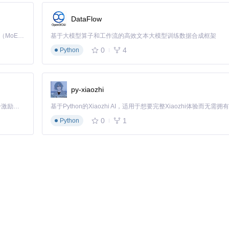
DataFlow
al v18设计的资源文件，通过提供高兼容性、权限管理和详细的版本历史记
域的专业开发者，还是教育和研究领域的学习者，这个资源文件都将成为
Kimi K3 是Kimi能力最强的模型：这是一个拥有 2.8 万亿参数的混合专家（MoE）模型，具备原生视觉理解能力，并支持 100 万 token 的上下文窗口。
基于大模型算子和工作流的高效文本大模型训练数据合成框架
0
4
Python
py-xiaozhi
「源启盛夏」暑期校园开发者成长计划旨在激活校园开源力量，通过积分激励、认证扶持、资源倾斜等形式，引导高校组织和开发者完成「入驻 — 建项目 — 做贡献 — 获认证 — 得资源」的完整闭环。无论你是想带领社团入驻平台的组织者，还是希望用代码贡献证明自己的开发者，都能在这里找到属于你的成长路径。
0
1
Python