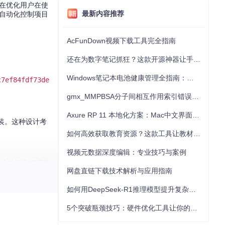
件旨在优化用户在使
最新内容推荐
行自动化控制项目
AcFunDown视频下载工具完全指南
还在为数字笔记抓狂？这款开源神器让手写批注效率提升300%
Windows笔记本电池健康管理全指南：从根源解决电池损耗问题
c7ef84fdf73de
gmx_MMPBSA分子间相互作用索引错误的深度诊断与解决
Axure RP 11 本地化方案：Mac中文界面优化与原型设计工具汉化全指南
装。这种设计考
如何高效获取教育资源？这款工具让教材下载效率提升80%
视频元数据深度编辑：专业技巧与案例
。这种版本管理机
网盘直链下载技术解析与应用指南
如何用DeepSeek-R1推理模型提升复杂任务解决能力：完整指南
5个突破瓶颈技巧：硬件优化工具让你的电脑性能提升30%