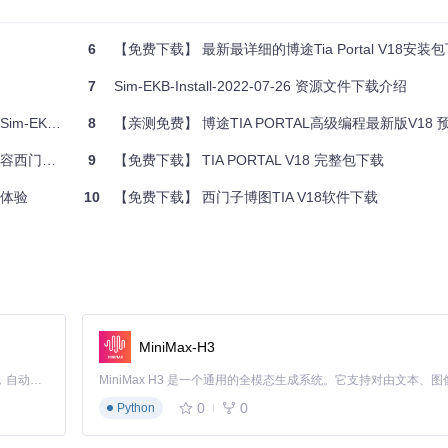
用于自动化控制系统的设计和开发。
Sim-EKB-Install-2022-11-27.zip
提
能和修复的情况下。
6
【免费下载】 最新最详细的博途Tia Portal V18安装包下
7
Sim-EKB-Install-2022-07-26 资源文件下载介绍
以及个人学习者使用。通过使用此资源，用户可以在合法的学习和研发环
速体验最新功能
8
【亲测免费】 博途TIA PORTAL高级编程最新版V18 
全系列软件
9
【免费下载】 TIA PORTAL V18 完整包下载
新体验
10
【免费下载】 西门子博图TIA V18软件下载
在使用过程中不会遇到版本不匹配的问题。
避免了因权限不足导致的安装失败或功能缺失。
MiniMax-H3
和修复，保持工具的最新状态。
Claude Code 的开源替代方案。连接任意大模型，编辑代码，运行命令，自动验证 — 全自动执行。用 Rust 构建，极致性能。 ｜ An open-source alternative to Claude Code. Connect any LLM, edit code, run commands, and verify changes — autonomously. Built in Rust for speed. Get Started
0
0
Python
及个人学习者使用，帮助用户在合法的学习和研发环境中提升技能。