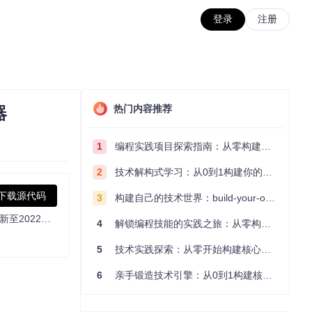
登录
注册
热门内容推荐
器
1
编程实践项目探索指南：从零构建技术能力体系
2
技术解构式学习：从0到1构建你的编程知识体系
下载源代码
3
构建自己的技术世界：build-your-own-x项目的实践探索指南
本仓库提供了`Sim-EKB-Install-2022-11-27.zip`资源文件，专为学习及研究目的设计。此资源主要针对TIA Portal v18软件套件，版本更新至2022年11月27日，确保了与TIA Portal v18的兼容性，版本标识为b59248759b1633c4e8bbbbdb05e4ebe9f38c7ef84fdf73de558bda1d7f3ea645。它包含了重要的更新和增强功能，旨在优化用户在使用TIA Portal进行项目开发时的体验。
4
解锁编程技能的实践之旅：从零构建你的技术世界
5
技术实践探索：从零开始构建核心系统的实践指南
6
亲手锻造技术引擎：从0到1构建核心系统的实践指南