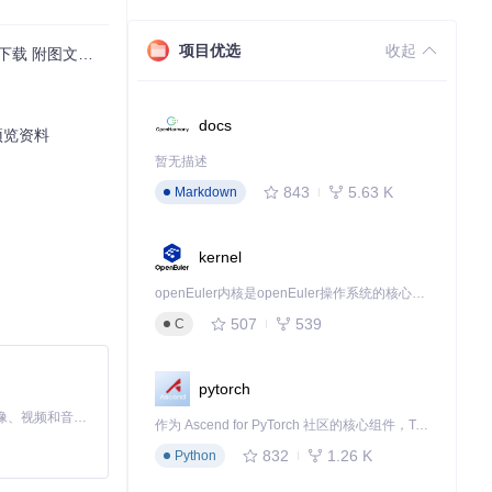
供的资源文件可
项目优选
收起
载 附图文教程
境中提升自己的
docs
预览资料
暂无描述
843
5.63 K
Markdown
kernel
openEuler内核是openEuler操作系统的核心，既是系统性能与稳定性的基石，也是连接处理器、设备与服务的桥梁。
507
539
C
pytorch
MiniMax H3 是一个通用的全模态生成系统。它支持对由文本、图像、视频和音频组成的多模态上下文进行统一理解，并能生成分辨率高达 2K、时长可达 15 秒的带原生立体声音频的视频。得益于面向任务泛化的系统设计，H3 在预训练阶段就已具备广泛的多模态上下文理解与生成能力，能够出色地执行复杂的多模态指令。
作为 Ascend for PyTorch 社区的核心组件，TorchNPU 是昇腾专为 PyTorch 打造的深度学习适配插件，使 PyTorch 框架能够直接调用昇腾 NPU，为开发者提供昇腾 AI 处理器的超强算力。
832
1.26 K
Python