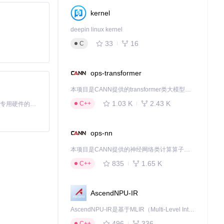
kernel
录，帮助用户更高
deepin linux kernel
您提升技能的得
33
16
C
ops-transformer
下载源代码
本项目是CANN提供的transformer类大模型算子库，实现网络在NPU上加速计算。
本仓库提供了`Sim-EKB-Install-2022-11-27.zip`资源文件，专为学习及研究目的设计。此资源主要针对TIA Portal v18软件套件，版本更新至2022年11月27日，确保了与TIA Portal v18的兼容性，版本标识为b59248759b1633c4e8bbbbdb05e4ebe9f38c7ef84fdf73de558bda1d7f3ea645。它包含了重要的更新和增强功能，旨在优化用户在使用TIA Portal进行项目开发时的体验。
1.03 K
2.43 K
C++
基于Python的Xiaozhi AI，适用于想要完整Xiaozhi体验而无需拥有专用硬件的用户。
ops-nn
本项目是CANN提供的神经网络类计算算子库，实现网络在NPU上加速计算。
835
1.65 K
C++
AscendNPU-IR
AscendNPU-IR是基于MLIR（Multi-Level Intermediate Representation）构建的，面向昇腾亲和算子编译时使用的中间表示，提供昇腾完备表达能力，通过编译优化提升昇腾AI处理器计算效率，支持通过生态框架使能昇腾AI处理器与深度调优
496
336
C++