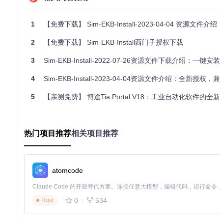
TIA Portal v18是西门子推出的一款集成开发环境，广泛应
以帮助开发者更高效地进行项目开发，特别是在需要使用最新功
1
【免费下载】 Sim-EKB-Install-2023-04-04 资源文件介绍
教育和研究
2
【免费下载】 Sim-EKB-Install西门子授权下载
该资源文件特别强调了其教育和研究用途，适合高校、科研机构
技能，探索自动化控制领域的最新技术。
3
Sim-EKB-Install-2022-07-26资源文件下载介绍：一键安装Sim-EKB，快
项目特点
4
Sim-EKB-Install-2023-04-04资源文件介绍：全新授权，兼容西门子
高兼容性
5
【亲测免费】 博途Tia Portal V18：工业自动化软件的全
资源文件与TIA Portal v18的最新版本完全兼容，确保用户
权限管理
热门项目推荐
相关项目推荐
安装程序需要以管理员身份运行，确保所有组件能够正确安装，
版本管理
atomcode
项目提供了详细的版本历史记录，用户可以随时获取最新的功能
教育和研究用途
0
534
Rust
资源文件特别强调了其教育和研究用途，适合高校、科研机构以