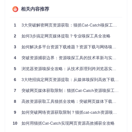
免费用户通常只能获取128kbps的低音质音频，而无损音质
相关内容推荐
（FLAC/ALAC）往往需要付费订阅。即使付费后，部分平台
仍限制下载权限，只能在线播放，无法离线保存。
1
3大突破解密网页资源获取：猫抓Cat-Catch嗅探工具全攻略
res-downloader通过网络资源嗅探技术，能够直接捕获原始音
频流数据，绕过格式限制与权限障碍，实现高质量音频的高效
2
如何3步搞定网页媒体提取？专业嗅探工具全攻略
获取。
3
如何解决多平台资源下载难题？资源下载与网络嗅探工具全攻略
二、技术解析：资源嗅探的工作原理
4
突破资源捕获边界：资源嗅探工具的技术革新与实战应用
2.1 核心工作流程
5
浏览器资源嗅探全攻略：从技术原理到跨浏览器实践指南
res-downloader的工作原理可以分为三个关键步骤：
6
3大绝招搞定网页资源提取：从媒体嗅探到高效下载全攻略
流量拦截阶段
：软件在本地搭建HTTP代理服务器（默认地址1
27.0.0.1:8899），所有网络请求经过该代理时，工具会分析数
7
突破网页媒体获取限制：猫抓Cat-Catch资源嗅探工具全攻略
据包特征，识别音频资源。
8
高效资源获取工具猫抓全攻略：突破网页媒体下载限制
资源解析阶段
：通过插件化架构（如core/plugins目录下的平
台专用插件），针对不同音乐平台的加密算法进行解码，提取
9
如何突破网络资源获取限制？猫抓cat-catch资源嗅探工具全攻略
原始音频数据。
10
如何用猫抓Cat-Catch实现网页资源高效捕获全攻略
下载管理阶段
：采用高效下载机制，支持多任务并发处理，默
认使用18个连接数实现高速下载，并提供断点续传功能避免重