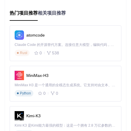
深色主题界面让你在夜晚游戏时眼睛更舒适，长时间配置也不
累。图片展示了手柄各按键的映射设置界面，直观清晰。
热门项目推荐
相关项目推荐
2. 低延迟响应：让你的操作更精准
🧩 为什么有些手柄映射工具会有明显延迟？这是因为它们采用
atomcode
了模拟输入的方式，信号需要经过多层转换。而AntiMicroX就
像直接连接到游戏的神经中枢，采用uinput和XTest等底层技
Claude Code 的开源替代方案。连接任意大模型，编辑代码，运行命令，自动验证 — 全自动执行。用 Rust 构建，极致性能。 ｜ An open-source alternative to Claude Code. Connect any LLM, edit code, run commands, and verify changes — autonomously. Built in Rust for speed. Get Started
术，直接与系统交互，减少了中间环节，响应速度自然更快。
0
538
Rust
📌 配置步骤： 问题：如何优化手柄映射的响应速度？ 解决方
案：打开AntiMicroX后，进入"Options"菜单，选择"Setting
s"，在"Input"选项卡中，将"Event Handler"设置为"uinput"（Li
nux）或"SendInput"（Windows）。这些是系统原生的输入处
MiniMax-H3
理方式，能有效降低延迟。 验证步骤：配置完成后，在测试区
域快速按下手柄按键，观察屏幕上的响应是否与按键动作同
MiniMax H3 是一个通用的全模态生成系统。它支持对由文本、图像、视频和音频组成的多模态上下文进行统一理解，并能生成分辨率高达 2K、时长可达 15 秒的带原生立体声音频的视频。得益于面向任务泛化的系统设计，H3 在预训练阶段就已具备广泛的多模态上下文理解与生成能力，能够出色地执行复杂的多模态指令。
步，无明显延迟。
0
0
Python
浅色主题下按键映射关系一目了然，新手配置更轻松。界面中
清晰展示了摇杆、方向键和各种按键的映射状态。
Kimi-K3
3. 智能配置管理：让手柄记住不同游戏的喜好
Kimi K3 是Kimi能力最强的模型：这是一个拥有 2.8 万亿参数的混合专家（MoE）模型，具备原生视觉理解能力，并支持 100 万 token 的上下文窗口。
🧩 每次换游戏都要重新配置手柄按键，是不是很麻烦？AntiMi