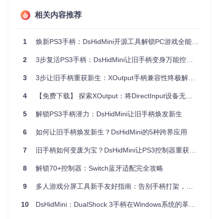
具本身而影响帧率。
相关内容推荐
方案突破：手柄映射工具的3大核心优势
1
焕新PS3手柄：DsHidMini开源工具解锁PC游戏全能控制体验
1. 跨平台自由：Windows和Linux都能完美适配
2
3步复活PS3手柄：DsHidMini让旧手柄变身万能控制器
🧩 为什么换了操作系统，手柄映射工具就用不了了？这是因为
很多工具都是针对单一系统开发的。而AntiMicroX就像一位精
3
3步让旧手柄重获新生：XOutput手柄兼容性终极解决方案
通多种语言的翻译，无论是Windows还是Linux系统，它都能
流畅沟通。这意味着你在不同的电脑上都能使用熟悉的手柄配
4
【免费下载】 探索XOutput：将DirectInput设备无缝转换为XInput的魔法工具箱
置，无需重新学习新工具。
5
解锁PS3手柄潜力：DsHidMini让旧手柄焕发新生
📌 安装步骤： 问题：如何在不同系统上正确安装AntiMicro
X？ 解决方案：Windows用户可以从官方网站下载最新安装包
（建议选择3.1以上版本），安装时记得勾选"添加到系统PAT
6
如何让旧手柄焕发新生？DsHidMini的5种跨界应用
H"选项。Linux用户推荐使用Flatpak安装方式，只需在终端输
入以下命令：
7
旧手柄如何变废为宝？DsHidMini让PS3控制器重获新生
8
解锁70+控制器：Switch蓝牙适配完全攻略
9
多人游戏分屏工具新手友好指南：告别手柄打架，轻松畅玩本地多人游戏
验证步骤：安装完成后启动程序，如果在顶部下拉菜单中能看
到你的手柄名称，说明安装成功。
10
DsHidMini：DualShock 3手柄在Windows系统的革新性兼容方案