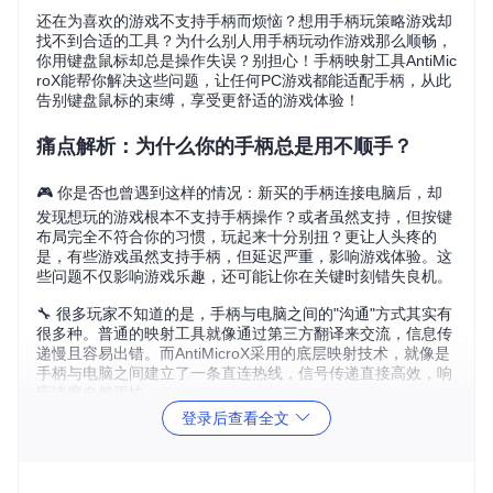
还在为喜欢的游戏不支持手柄而烦恼？想用手柄玩策略游戏却
找不到合适的工具？为什么别人用手柄玩动作游戏那么顺畅，
你用键盘鼠标却总是操作失误？别担心！手柄映射工具AntiMic
roX能帮你解决这些问题，让任何PC游戏都能适配手柄，从此
告别键盘鼠标的束缚，享受更舒适的游戏体验！
痛点解析：为什么你的手柄总是用不顺手？
🎮 你是否也曾遇到这样的情况：新买的手柄连接电脑后，却
发现想玩的游戏根本不支持手柄操作？或者虽然支持，但按键
布局完全不符合你的习惯，玩起来十分别扭？更让人头疼的
是，有些游戏虽然支持手柄，但延迟严重，影响游戏体验。这
些问题不仅影响游戏乐趣，还可能让你在关键时刻错失良机。
🔧 很多玩家不知道的是，手柄与电脑之间的"沟通"方式其实有
很多种。普通的映射工具就像通过第三方翻译来交流，信息传
递慢且容易出错。而AntiMicroX采用的底层映射技术，就像是
手柄与电脑之间建立了一条直连热线，信号传递直接高效，响
应速度自然更快。
登录后查看全文
💡 反常识对比：市面上很多手柄映射工具在运行时会占用大量
系统资源，导致游戏卡顿。而AntiMicroX经过优化，在保持功
能强大的同时，资源占用率比同类工具平均低30%。在配置较
低的电脑上，这种差距会更加明显，让你在游戏时不会因为工