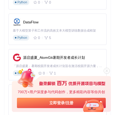
croX就像一个贴心的助手，能自动识别游戏窗口，智能加载对
0
0
Python
应的配置文件。当你启动不同类型的游戏时，它会自动切换到
相应的按键布局，让你无需手动调整。
📌 设置步骤： 问题：如何让AntiMicroX自动为不同游戏加载
DataFlow
配置？ 解决方案：在配置好一个游戏的按键映射后，点击"Sa
ve As"保存配置文件，并以游戏名称命名。然后进入"Option
基于大模型算子和工作流的高效文本大模型训练数据合成框架
s"菜单，选择"Auto Profile"，点击"Add"添加游戏进程，选择对
应的配置文件。 验证步骤：启动游戏，观察AntiMicroX是否自
0
5
Python
动加载了对应的配置文件，界面上的按键映射是否与该游戏的
设置一致。
场景落地：3类游戏的手柄配置方案
源启盛夏_AtomGit暑期开发者成长计划
「源启盛夏」暑期校园开发者成长计划旨在激活校园开源力量，通过积分激励、认证扶持、资源倾斜等形式，引导高校组织和开发者完成「入驻 — 建项目 — 做贡献 — 获认证 — 得资源」的完整闭环。无论你是想带领社团入驻平台的组织者，还是希望用代码贡献证明自己的开发者，都能在这里找到属于你的成长路径。
动作冒险游戏：精准控制，畅快战斗
0
1
Markdown
🎮 在动作冒险游戏中，精准的视角控制和快速的攻击反应至
关重要。右摇杆通常映射为鼠标视角，左肩键用于锁定目标，
右肩键则对应攻击和跳跃。
700万+用户深度参与代码创作，更多精彩内容等你共创
py-xiaozhi
📌 配置要点：
基于Python的Xiaozhi AI，适用于想要完整Xiaozhi体验而无需拥有专用硬件的用户。
立即登录/注册
将右摇杆映射为鼠标移动，调整合适的灵敏度
0
1
Python
左肩键（L1）映射为目标锁定（通常是键盘上的Tab键）
右肩键（R1）映射为普通攻击（鼠标左键）