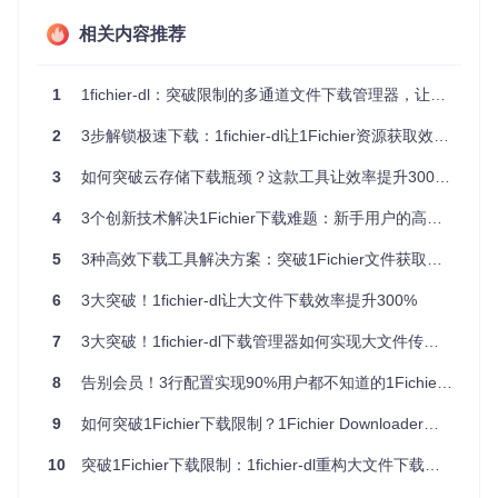
相关内容推荐
图1：1Fichier网站典型广告界面，显示强制等待倒计时与多弹
窗广告
1
1fichier-dl：突破限制的多通道文件下载管理器，让1Fichier资源获取效率倍增
解决方案：四大核心技术突破限制
2
3步解锁极速下载：1fichier-dl让1Fichier资源获取效率提升300%
面对这些痛点，1fichier-dl下载管理器通过创新技术，为用户
提供了全方位的解决方案。从多线程加速到智能广告过滤，每
3
如何突破云存储下载瓶颈？这款工具让效率提升300%的秘密
一项技术都针对特定问题设计，确保下载体验流畅高效。
4
3个创新技术解决1Fichier下载难题：新手用户的高效资源获取方案
多线程分片下载：将文件拆分成并行任务
5
3种高效下载工具解决方案：突破1Fichier文件获取限制的技术实践
1fichier-dl采用动态分片算法，将文件分割为1MB-10MB的可
变大小块，通过Python的concurrent.futures模块管理线程
6
3大突破！1fichier-dl让大文件下载效率提升300%
池，支持10-32个并行连接。这种技术如同将一条宽阔的道路
分成多个车道，让数据传输效率大幅提升。
7
3大突破！1fichier-dl下载管理器如何实现大文件传输效率提升300%
核心代码位于
core/download/workers.py
，通过智能调度
8
告别会员！3行配置实现90%用户都不知道的1Fichier全速下载方案
分配任务，实现下载速度的飞跃。实测显示，原本需要14小时
的5GB文件，现在仅需不到3小时即可完成。
9
如何突破1Fichier下载限制？1Fichier Downloader多代理加速方案详解
智能广告过滤引擎：自动绕过验证环节
10
突破1Fichier下载限制：1fichier-dl重构大文件下载效率，提速300%的实战指南
工具内置的广告过滤技术能够识别并跳过1Fichier的广告验证