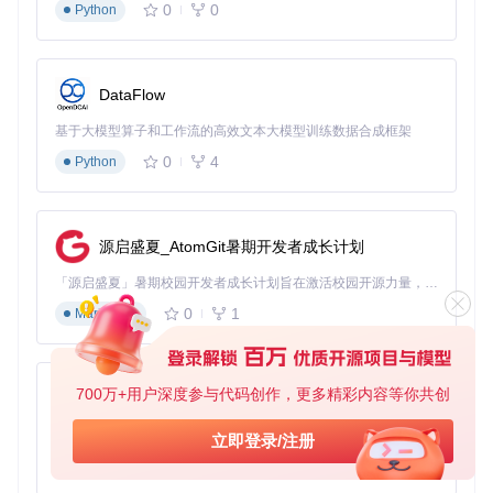
0
0
Python
通过多线程技术和广告过滤，1fichier-dl将下载时间缩短了8
0%。以一个需要10个文件的下载任务为例，传统方式需要2小
时，而使用工具后仅需24分钟即可完成。这意味着用户可以将
节省的时间用于更有价值的工作。
DataFlow
资源优化：网络带宽利用率提高300%
基于大模型算子和工作流的高效文本大模型训练数据合成框架
工具的动态分片算法充分利用网络带宽，将闲置资源转化为下
0
4
Python
载动力。普通用户的带宽利用率从30%提升至90%以上，相当
于用同样的网络套餐获得了三倍的下载能力。
体验改善：从繁琐到流畅的转变
源启盛夏_AtomGit暑期开发者成长计划
直观的用户界面、简洁的操作流程和可靠的稳定性，让下载过
「源启盛夏」暑期校园开发者成长计划旨在激活校园开源力量，通过积分激励、认证扶持、资源倾斜等形式，引导高校组织和开发者完成「入驻 — 建项目 — 做贡献 — 获认证 — 得资源」的完整闭环。无论你是想带领社团入驻平台的组织者，还是希望用代码贡献证明自己的开发者，都能在这里找到属于你的成长路径。
程从繁琐变得轻松。用户只需复制链接、粘贴到工具中，即可
自动完成所有后续步骤，真正实现"一键下载"。
0
1
Markdown
图3：1fichier-dl浅色主题主界面，展示简洁的任务管理区域与
700万+用户深度参与代码创作，更多精彩内容等你共创
py-xiaozhi
控制按钮
基于Python的Xiaozhi AI，适用于想要完整Xiaozhi体验而无需拥有专用硬件的用户。
立即登录/注册
实践指南：双模式满足不同用户需求
0
1
Python