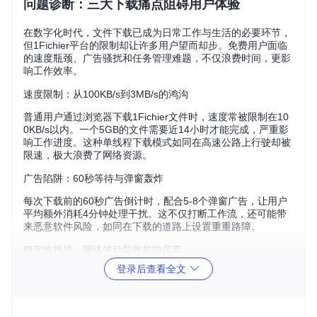
问题诊断：三大下载痛点阻碍用户体验
在数字化时代，文件下载已成为日常工作与生活的必要环节，
但1Fichier平台的限制却让许多用户望而却步。免费用户面临
的速度瓶颈、广告骚扰和任务管理难题，不仅浪费时间，更影
响工作效率。
速度限制：从100KB/s到3MB/s的鸿沟
普通用户通过浏览器下载1Fichier文件时，速度常被限制在10
0KB/s以内。一个5GB的文件需要近14小时才能完成，严重影
响工作进度。这种单线程下载模式如同在高速公路上行驶却被
限速，极大浪费了网络资源。
广告陷阱：60秒等待与弹窗轰炸
每次下载前的60秒广告倒计时，配合5-8个弹窗广告，让用户
平均额外消耗4分钟处理干扰。这不仅打断工作流，还可能带
来恶意软件风险，如同在下载的道路上设置重重路障。
稳定性挑战：网络波动导致前功尽弃
登录后查看全文
传统下载工具在网络不稳定时容易中断，恢复下载需重新开
始。对于包含多个大文件的下载任务，普通下载器的失败率高
达35%，让用户的时间和精力付诸东流。