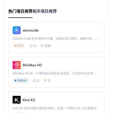
流程，实现"复制链接即下载"的无缝体验。这相当于为用户开
辟了一条绿色通道，无需再忍受广告的骚扰。
热门项目推荐
相关项目推荐
断点续传机制：网络恢复后自动续传
1fichier-dl的断点续传功能记录每个文件的下载进度，当网络
中断后恢复连接时，能够从断点处继续下载，避免重复劳动。
atomcode
这一功能确保了99.6%的下载任务可在网络恢复后自动续传。
双主题界面：适应不同使用环境
Claude Code 的开源替代方案。连接任意大模型，编辑代码，运行命令，自动验证 — 全自动执行。用 Rust 构建，极致性能。 ｜ An open-source alternative to Claude Code. Connect any LLM, edit code, run commands, and verify changes — autonomously. Built in Rust for speed. Get Started
0
535
Rust
工具提供深色和浅色两种主题，用户可根据使用场景和个人偏
好自由切换。深色主题适合夜间使用，减轻眼部疲劳；浅色主
题则在白天提供更清晰的视觉体验。
MiniMax-H3
图2：1fichier-dl深色主题设置界面，显示主题切换选项与下载
MiniMax H3 是一个通用的全模态生成系统。它支持对由文本、图像、视频和音频组成的多模态上下文进行统一理解，并能生成分辨率高达 2K、时长可达 15 秒的带原生立体声音频的视频。得益于面向任务泛化的系统设计，H3 在预训练阶段就已具备广泛的多模态上下文理解与生成能力，能够出色地执行复杂的多模态指令。
目录配置
0
0
Python
价值呈现：三维度提升用户体验
1fichier-dl不仅解决了技术难题，更为用户带来了实实在在的
Kimi-K3
价值提升。从效率、资源到体验，全方位改善下载过程。
Kimi K3 是Kimi能力最强的模型：这是一个拥有 2.8 万亿参数的混合专家（MoE）模型，具备原生视觉理解能力，并支持 100 万 token 的上下文窗口。
效率提升：时间成本降低80%