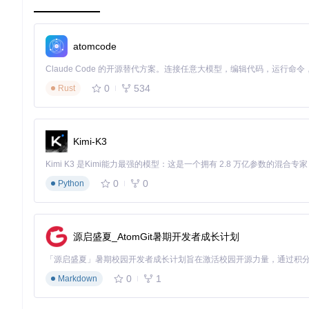
前沿技术集成
：虹膜识别与高级加密技术的融合，展现了身份
双重许可
：灵活的MIT与Apache 2.0（含LLVM例外）许
通过Orb-Software，我们不仅仅是见证了技术的进步，更
atomcode
安全的开发者和组织而言，Orb-Software无疑是一个值得深
加入Orb的旅程
，让我们一起推动身份验证技术的新篇章！
0
534
Rust
这个项目不仅仅是一堆代码，它是通往更安全世界的钥匙，等待每
限潜能吧！
Kimi-K3
0
0
Python
源启盛夏_AtomGit暑期开发者成长计划
0
1
Markdown