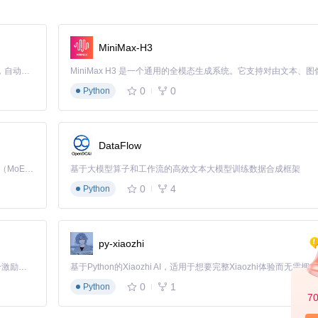
验证的未来趋势。
可证共存，适合多种项目与公司需求。
是参与到了塑造更加安全、便捷的未来身份认证方式之中。对于那些追求创新
MiniMax-H3
入探索并贡献自己力量的项目。
Claude Code 的开源替代方案。连接任意大模型，编辑代码，运行命令，自动验证 — 全自动执行。用 Rust 构建，极致性能。 ｜ An open-source alternative to Claude Code. Connect any LLM, edit code, run commands, and verify changes — autonomously. Built in Rust for speed. Get Started
0
0
Python
一个热爱技术和关心隐私保护的人来开启新的可能。开启你的贡献之旅，
DataFlow
Kimi K3 是Kimi能力最强的模型：这是一个拥有 2.8 万亿参数的混合专家（MoE）模型，具备原生视觉理解能力，并支持 100 万 token 的上下文窗口。
基于大模型算子和工作流的高效文本大模型训练数据合成框架
0
4
Python
py-xiaozhi
「源启盛夏」暑期校园开发者成长计划旨在激活校园开源力量，通过积分激励、认证扶持、资源倾斜等形式，引导高校组织和开发者完成「入驻 — 建项目 — 做贡献 — 获认证 — 得资源」的完整闭环。无论你是想带领社团入驻平台的组织者，还是希望用代码贡献证明自己的开发者，都能在这里找到属于你的成长路径。
0
1
Python
7