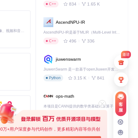
834
1.65 K
C++
、重视用户隐私与
AscendNPU-IR
MiniMax H3 是一个通用的全模态生成系统。它支持对由文本、图像、视频和音频组成的多模态上下文进行统一理解，并能生成分辨率高达 2K、时长可达 15 秒的带原生立体声音频的视频。得益于面向任务泛化的系统设计，H3 在预训练阶段就已具备广泛的多模态上下文理解与生成能力，能够出色地执行复杂的多模态指令。
AscendNPU-IR是基于MLIR（Multi-Level Intermediate Representation）构建的，面向昇腾亲和算子编译时使用的中间表示，提供昇腾完备表达能力，通过编译优化提升昇腾AI处理器计算效率，支持通过生态框架使能昇腾AI处理器与深度调优
496
336
C++
探索Orb的无
邀请
jiuwenswarm
JiuwenSwarm 是一款基于openJiuwen开发的智能AI Agent，它能够将大语言模型的强大能力，通过你日常使用的各类通讯应用，直接延伸至你的指尖。
3.15 K
841
Python
ops-math
客
本项目是CANN提供的数学类基础计算算子库，实现网络在NPU上加速计算。
服
1.24 K
1.36 K
C++
基于Python的Xiaozhi AI，适用于想要完整Xiaozhi体验而无需拥有专用硬件的用户。
00万+用户深度参与代码创作，更多精彩内容等你共创
deveco-code