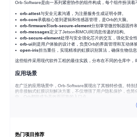
Orb-Software是由一系列紧密协作的组件构成，每个组件扮演
orb-attest
与安全元素沟通，为注册服务生成证明令牌。
orb-core
承载核心签到逻辑和传感器管理，是Orb的大脑。
orb-firmware
和
orb-secure-element
分别掌管微控制器固件
orb-messages
定义了Jetson和MCU间消息传递的结构。
orb-secure-element
处理与安全强化芯片的交互，强化安全
orb-ui
则是用户体验的设计者，负责Orb的界面管理和互动体
open-iris
担当重任，实现精准的虹膜识别算法，确保生物信息
这些组件采用现代软件工程的最佳实践，分布在不同的仓库中，
应用场景
在广泛的应用场景中，Orb-Software展现出了其独特价值
的非接触式虹膜识别解决方案，不仅增强了用户隐私保护，也简
中，Orb都能成为高效而可靠的入口点。
项目特点
安全性强化
：利用专用硬件实现信任根，确保数据不被篡改，
开源合作
：鼓励全球开发者参与，实现了技术透明，促进了安
热门项目推荐
模块化设计
：各组件独立，易于扩展与维护，适应不同应用场