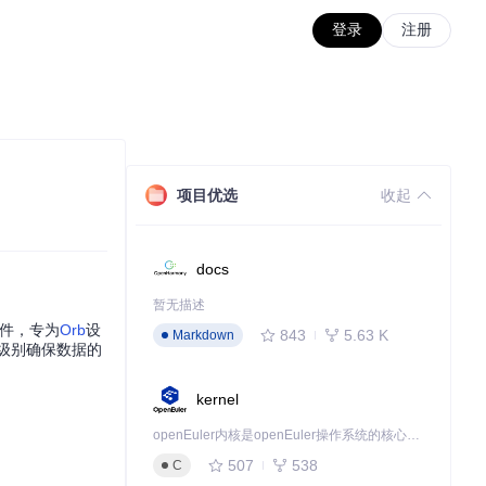
登录
注册
项目优选
收起
docs
暂无描述
件，专为
Orb
设
843
5.63 K
Markdown
件级别确保数据的
kernel
openEuler内核是openEuler操作系统的核心，既是系统性能与稳定性的基石，也是连接处理器、设备与服务的桥梁。
507
538
C