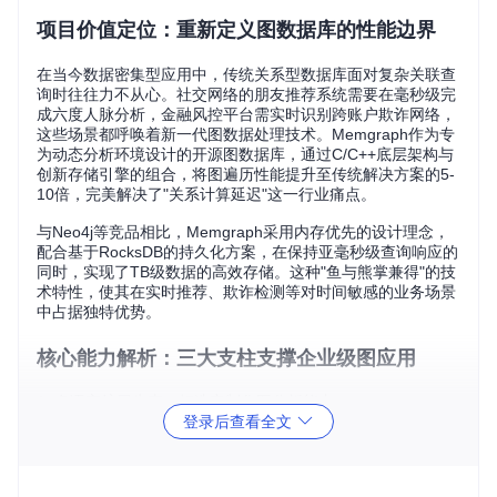
项目价值定位：重新定义图数据库的性能边界
在当今数据密集型应用中，传统关系型数据库面对复杂关联查
询时往往力不从心。社交网络的朋友推荐系统需要在毫秒级完
成六度人脉分析，金融风控平台需实时识别跨账户欺诈网络，
这些场景都呼唤着新一代图数据处理技术。Memgraph作为专
为动态分析环境设计的开源图数据库，通过C/C++底层架构与
创新存储引擎的组合，将图遍历性能提升至传统解决方案的5-
10倍，完美解决了"关系计算延迟"这一行业痛点。
与Neo4j等竞品相比，Memgraph采用内存优先的设计理念，
配合基于RocksDB的持久化方案，在保持亚毫秒级查询响应的
同时，实现了TB级数据的高效存储。这种"鱼与熊掌兼得"的技
术特性，使其在实时推荐、欺诈检测等对时间敏感的业务场景
中占据独特优势。
核心能力解析：三大支柱支撑企业级图应用
1. 多语言扩展生态：打造定制化图分析能力
登录后查看全文
Memgraph构建了以C/C++为核心、Python/Rust为扩展的技术
栈。底层采用C++实现的存储引擎和查询处理器，确保了核心
操作的极致性能；而Python/Rust扩展接口则降低了算法开发