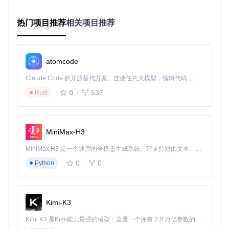
内存计算与持久化的平衡艺术
热门项目推荐
相关项目推荐
Memgraph创新性地采用"内存为主、磁盘为辅"的混合存储架
构。热点数据常驻内存确保查询速度，冷数据自动归档至Rock
sDB。这种设计既避免了纯内存数据库的容量限制，又克服了
磁盘数据库的性能瓶颈。在电商实时推荐场景中，该架构支持
每秒处理10万+商品关联查询，平均响应时间控制在20ms以
atomcode
内。
Claude Code 的开源替代方案。连接任意大模型，编辑代码，运行命令，自动验证 — 全自动执行。用 Rust 构建，极致性能。 ｜ An open-source alternative to Claude Code. Connect any LLM, edit code, run commands, and verify changes — autonomously. Built in Rust for speed. Get Started
多租户隔离与细粒度权限控制
0
537
Rust
针对SaaS平台的多用户场景，Memgraph实现了基于标签的
访问控制(TBAC)。不同租户数据通过逻辑隔离机制共享物理
存储，既保证了数据安全，又提高了资源利用率。某SaaS服
务商采用此方案后，硬件成本降低40%，同时满足了金融级的
MiniMax-H3
数据隔离要求。
MiniMax H3 是一个通用的全模态生成系统。它支持对由文本、图像、视频和音频组成的多模态上下文进行统一理解，并能生成分辨率高达 2K、时长可达 15 秒的带原生立体声音频的视频。得益于面向任务泛化的系统设计，H3 在预训练阶段就已具备广泛的多模态上下文理解与生成能力，能够出色地执行复杂的多模态指令。
动态算法与机器学习集成
0
0
Python
Memgraph将图算法与机器学习无缝融合，支持在线学习模型
的实时更新。在推荐系统中，当用户行为发生变化时，Node2
Vec嵌入向量可在秒级完成更新，使推荐列表的新鲜度提升6
0%。这种"算法即服务"的模式，大大降低了AI模型落地的工程
Kimi-K3
门槛。
Kimi K3 是Kimi能力最强的模型：这是一个拥有 2.8 万亿参数的混合专家（MoE）模型，具备原生视觉理解能力，并支持 100 万 token 的上下文窗口。