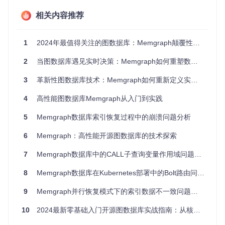
门槛。这种分层设计既满足了数据库内核对性能的严苛要求，
又为业务开发者提供了灵活的定制手段。
相关内容推荐
以社交网络的社区发现为例，开发者可通过MAGE图算法库快
速调用Louvain社区检测算法，也能使用Python编写自定义的
1
2024年最值得关注的图数据库：Memgraph颠覆性技术解析与实战指南
影响力传播模型。这种"高性能内核+灵活扩展"的架构，使Me
mgraph在保持技术深度的同时，具备了业务适配的广度。
2
当图数据库遇见实时决策：Memgraph如何重塑数据关联分析范式
2. 实时流处理：构建动态图数据管道
3
革新性图数据库技术：Memgraph如何重新定义实时关系分析
面对Kafka、Pulsar等流数据平台的实时数据流入，Memgrap
h提供了原生集成能力。与传统批处理模式不同，其流处理引
4
高性能图数据库Memgraph从入门到实践
擎能在数据到达时即时更新图结构，确保分析结果始终反映最
新状态。某支付平台采用此特性后，欺诈交易识别延迟从分钟
5
Memgraph数据库索引恢复过程中的崩溃问题分析
级降至毫秒级，误判率降低37%。
6
Memgraph：高性能开源图数据库的技术探索
3. 企业级高可用：保障关键业务连续性
7
Memgraph数据库中的CALL子查询变量作用域问题分析
通过基于Raft协议的复制机制，Memgraph实现了多副本数据
同步和自动故障转移。在金融核心系统中，这种架构可将系统
可用性提升至99.99%，同时通过读写分离策略，将查询压力
8
Memgraph数据库在Kubernetes部署中的Bolt路由问题分析
分散到只读副本，解决了"高可用与高性能不可兼得"的行业难
题。
9
Memgraph并行恢复模式下的索引数据不一致问题分析
10
2024最新零基础入门开源图数据库实战指南：从核心价值到行业应用
技术特性突破：从架构创新到细节优化