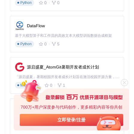
应用场景指南：解锁图数据价值的实践路径
0
0
Python
社交网络：构建智能关系推荐引擎
在社交平台中，Memgraph可实时处理用户互动数据，通过加
DataFlow
权路径算法计算"潜在好友"得分。某社交应用集成后，用户互
动率提升23%，推荐精准度提高35%。其核心优势在于能同时
基于大模型算子和工作流的高效文本大模型训练数据合成框架
考虑用户兴趣相似度、互动频率和社交圈重叠度等多维因素，
构建更立体的关系网络模型。
0
5
Python
金融风控：实时欺诈检测网络
银行系统通过Memgraph构建跨账户交易图谱，当异常转账发
源启盛夏_AtomGit暑期开发者成长计划
生时，系统可在100ms内完成资金流向追踪和关联账户分析。
与传统规则引擎相比，这种基于图的检测方法能发现隐藏的欺
「源启盛夏」暑期校园开发者成长计划旨在激活校园开源力量，通过积分激励、认证扶持、资源倾斜等形式，引导高校组织和开发者完成「入驻 — 建项目 — 做贡献 — 获认证 — 得资源」的完整闭环。无论你是想带领社团入驻平台的组织者，还是希望用代码贡献证明自己的开发者，都能在这里找到属于你的成长路径。
诈模式，误报率降低50%，同时检测覆盖率提升40%。
0
1
Markdown
供应链优化：构建韧性网络
制造企业利用Memgraph分析供应链网络，当某环节出现中断
时，系统可快速计算替代路径。某汽车制造商应用此方案后，
700万+用户深度参与代码创作，更多精彩内容等你共创
py-xiaozhi
供应链响应速度提升70%，库存成本降低25%。其核心价值在
于将静态的供应链数据转化为动态决策支持系统，增强企业应
基于Python的Xiaozhi AI，适用于想要完整Xiaozhi体验而无需拥有专用硬件的用户。
立即登录/注册
对不确定性的能力。
0
1
Python
技术演进路线图：从基础能力到生态构建