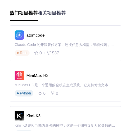
git 
clone
热门项目推荐
相关项目推荐
获取源码后，重点关注src/Ryujinx.Common/和src/Ryujinx.HL
E/目录的构建状态，这些是模拟器的核心组件。
atomcode
基础配置：四步启动你的第一款游戏
Claude Code 的开源替代方案。连接任意大模型，编辑代码，运行命令，自动验证 — 全自动执行。用 Rust 构建，极致性能。 ｜ An open-source alternative to Claude Code. Connect any LLM, edit code, run commands, and verify changes — autonomously. Built in Rust for speed. Get Started
初次使用不知如何下手？效率提升3倍的配置流程：
0
537
Rust
图形渲染器选择
：启动模拟器后，在设置中优先选择Vulka
n后端，它能提供更好的性能和兼容性。如果你的硬件较
旧，可尝试OpenGL后端。
MiniMax-H3
音频输出设置
：根据你的设备选择合适的音频后端。Open
AL适合对延迟敏感的动作游戏，SDL2则提供更广泛的设
MiniMax H3 是一个通用的全模态生成系统。它支持对由文本、图像、视频和音频组成的多模态上下文进行统一理解，并能生成分辨率高达 2K、时长可达 15 秒的带原生立体声音频的视频。得益于面向任务泛化的系统设计，H3 在预训练阶段就已具备广泛的多模态上下文理解与生成能力，能够出色地执行复杂的多模态指令。
备兼容性。
0
0
Python
控制器映射
：连接游戏手柄后，在输入设置中完成按键映
射。Ryujinx支持多种手柄类型，可根据个人习惯自定义配
置。
Kimi-K3
系统密钥配置
：确保正确设置了必要的系统密钥文件，这
Kimi K3 是Kimi能力最强的模型：这是一个拥有 2.8 万亿参数的混合专家（MoE）模型，具备原生视觉理解能力，并支持 100 万 token 的上下文窗口。
是运行游戏的关键步骤。没有正确的密钥，大多数游戏将