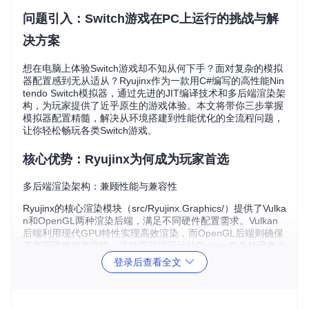
问题引入：Switch游戏在PC上运行的挑战与解
决方案
想在电脑上体验Switch游戏却不知从何下手？面对复杂的模拟
器配置感到无从适从？Ryujinx作为一款用C#编写的高性能Nin
tendo Switch模拟器，通过先进的JIT编译技术和多后端渲染架
构，为玩家提供了近乎原生的游戏体验。本文将带你三步掌握
模拟器配置精髓，解决从环境搭建到性能优化的全流程问题，
让你轻松畅玩各类Switch游戏。
核心优势：Ryujinx为何成为玩家首选
多后端渲染架构：兼顾性能与兼容性
Ryujinx的核心渲染模块（src/Ryujinx.Graphics/）提供了Vulka
n和OpenGL两种渲染后端，满足不同硬件配置需求。Vulkan
后端利用现代GPU特性实现高效渲染，而OpenGL后端则确保
了老旧硬件的兼容性。这种双后端设计让Ryujinx在各种设备上
都能提供稳定的游戏体验。
登录后查看全文
先进的内存管理技术
内存管理模块（src/Ryujinx.Memory/）采用了创新的虚拟内存