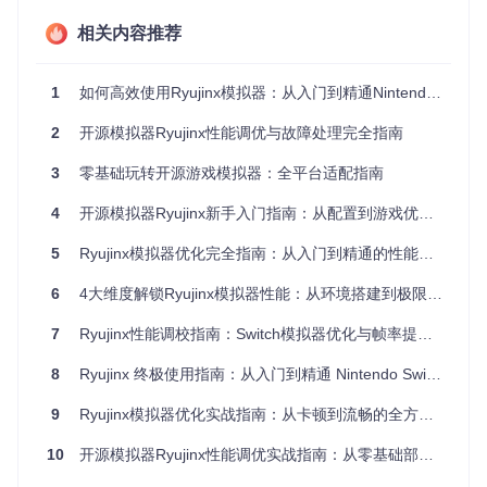
管理策略，通过优化内存分配和页面调度，显著提升了模拟器
的运行稳定性和游戏加载速度。特别是在处理大型游戏时，高
相关内容推荐
效的内存管理能有效减少卡顿和崩溃现象。
模块化设计：灵活扩展与维护
1
如何高效使用Ryujinx模拟器：从入门到精通Nintendo Switch游戏体验
Ryujinx采用高度模块化的架构，各功能模块如音频（src/Ryuji
2
开源模拟器Ryujinx性能调优与故障处理完全指南
nx.Audio/）、输入（src/Ryujinx.Input/）和系统服务（src/Ry
ujinx.HLE/）均独立设计，便于维护和功能扩展。这种设计不
3
零基础玩转开源游戏模拟器：全平台适配指南
仅提高了代码质量，也为未来的功能升级奠定了基础。
4
开源模拟器Ryujinx新手入门指南：从配置到游戏优化全攻略
实践指南：三步完成模拟器基础配置
5
Ryujinx模拟器优化完全指南：从入门到精通的性能提升配置指南
环境准备：打造稳定运行基础
6
4大维度解锁Ryujinx模拟器性能：从环境搭建到极限优化全指南
配置总是失败？3个关键步骤帮你解决：
7
Ryujinx性能调校指南：Switch模拟器优化与帧率提升全攻略
✅
硬件检查
：确保你的CPU支持AVX指令集，内存至少8GB
（推荐16GB），显卡支持Vulkan 1.1或OpenGL 4.5。这些是
8
Ryujinx 终极使用指南：从入门到精通 Nintendo Switch 模拟器
流畅运行的基本保障。
✅
9
软件安装
Ryujinx模拟器优化实战指南：从卡顿到流畅的全方位调校方案
：安装.NET 8.0运行时环境和最新显卡驱动。这两
个组件是Ryujinx运行的基础，缺少或过时都会导致各种问题。
10
开源模拟器Ryujinx性能调优实战指南：从零基础部署到帧率倍增
✅
源码获取
：通过以下命令克隆项目源码：