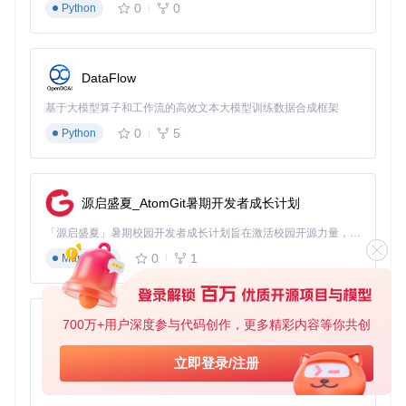
0
0
Python
无法启动。
游戏加载：从安装到运行的完整流程
游戏安装总是出错？掌握这三个技巧：
DataFlow
游戏文件验证
：确保你的游戏文件完整且未损坏。损坏的
基于大模型算子和工作流的高效文本大模型训练数据合成框架
游戏文件是导致加载失败的常见原因。
0
5
Python
固件版本匹配
：确认模拟器固件版本与游戏要求相匹配。
过旧的固件可能导致兼容性问题。
源启盛夏_AtomGit暑期开发者成长计划
加载流程优化
：对于大型游戏，建议先进行文件校验，然
后选择"快速加载"选项以减少启动时间。
「源启盛夏」暑期校园开发者成长计划旨在激活校园开源力量，通过积分激励、认证扶持、资源倾斜等形式，引导高校组织和开发者完成「入驻 — 建项目 — 做贡献 — 获认证 — 得资源」的完整闭环。无论你是想带领社团入驻平台的组织者，还是希望用代码贡献证明自己的开发者，都能在这里找到属于你的成长路径。
0
1
Markdown
进阶技巧：性能优化提升游戏体验
图形渲染深度优化
700万+用户深度参与代码创作，更多精彩内容等你共创
py-xiaozhi
画面卡顿影响体验？这三个设置让帧率提升50%：
Vulkan后端高级配置
：
基于Python的Xiaozhi AI，适用于想要完整Xiaozhi体验而无需拥有专用硬件的用户。
立即登录/注册
0
1
Python
启用多线程渲染：在图形设置中开启多线程渲染选项，充分