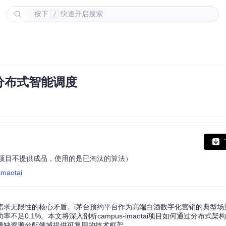
按下
快速开启搜索
/
分布式智能调度
（本项目不提供成品，使用的是已淘汰的算法）
imaotai
需求无限性的核心矛盾。i茅台预约平台作为高端白酒数字化营销的典型场
0.1%。本文将深入剖析campus-imaotai项目如何通过分布式架
稀缺资源分配领域提供可复用的技术框架。