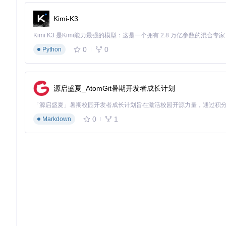
长期刷新令牌（TTL=7天）：用于无感会话续期
Kimi-K3
此机制将会话中断率从28%降至3.7%。同时通过多区域代理节点
3.0 实践验证：从部署到性能优化的完整链路
0
0
Python
3.1 环境部署与配置
3.1.1 基础环境要求
源启盛夏_AtomGit暑期开发者成长计划
系统推荐配置：
Docker 24.0.5 + Docker Compose 2.20.2 + Ubuntu 22.04 L
最低配置：2核4G内存 + 20GB SSD存储 + 100Mbps稳定网络
0
1
Markdown
3.1.2 部署流程
# 获取项目代码
git 
clone
cd
 campus-imaotai

# 环境初始化（自动检测系统兼容性）
./scripts/env-check.sh

# 配置参数调整
# 关键参数：