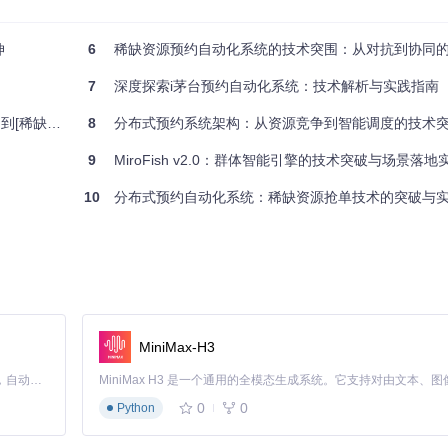
伸
6
稀缺资源预约自动化系统的技术突围：从对抗到协同
优于传统单体架构的性能表现。
7
深度探索i茅台预约自动化系统：技术解析与实践指南
智能分配]
8
分布式预约系统架构：从资源竞争到智能调度的技术
心公式如下：
9
MiroFish v2.0：群体智能引擎的技术突破与场景落地
10
分布式预约自动化系统：稀缺资源抢单技术的突破与
有效避免了资源踩踏现象。
MiniMax-H3
Claude Code 的开源替代方案。连接任意大模型，编辑代码，运行命令，自动验证 — 全自动执行。用 Rust 构建，极致性能。 ｜ An open-source alternative to Claude Code. Connect any LLM, edit code, run commands, and verify changes — autonomously. Built in Rust for speed. Get Started
0
0
Python