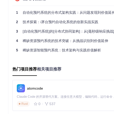
数据采集层：采用Netty异步网络框架实现毫秒级商品信息抓取
智能决策层：融合历史数据与实时参数的门店匹配引擎
结果反馈层：多渠道通知与执行状态监控系统
1
自动化预约系统的分布式架构实践：从问题发现到价值延
该架构将并发处理能力提升5倍，资源利用率优化约40%，显著
2
技术探索：i茅台预约自动化系统的创新实战实践
2.2 动态权重分配算法
3
[自动化预约系统]的[分布式协同架构]：从[毫秒级响应挑战]到[稀缺资源
为解决多账号资源竞争问题，原创设计了动态权重分配算法，核
4
稀缺资源预约系统的技术突破：从挑战识别到价值延伸
5
稀缺资源智能预约系统：技术架构与实践价值解析
其中：
S：账号历史成功率（权重系数α=0.5）
热门项目推荐
相关项目推荐
H：当前网络健康度（权重系数β=0.3）
N：账号最近预约间隔（权重系数γ=0.2）
实验数据表明，该算法使高优先级账号的成功率提升62%，同时
atomcode
2.3 会话保持与网络优化技术
采用双层Token管理策略解决会话中断问题：
0
537
Rust
短期访问令牌（TTL=15分钟）：用于高频预约请求