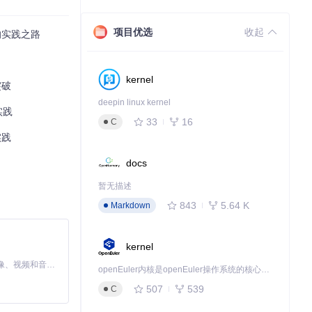
项目优选
收起
的实践之路
kernel
突破
deepin linux kernel
实践
33
16
C
实践
docs
暂无描述
843
5.64 K
Markdown
kernel
MiniMax H3 是一个通用的全模态生成系统。它支持对由文本、图像、视频和音频组成的多模态上下文进行统一理解，并能生成分辨率高达 2K、时长可达 15 秒的带原生立体声音频的视频。得益于面向任务泛化的系统设计，H3 在预训练阶段就已具备广泛的多模态上下文理解与生成能力，能够出色地执行复杂的多模态指令。
openEuler内核是openEuler操作系统的核心，既是系统性能与稳定性的基石，也是连接处理器、设备与服务的桥梁。
507
539
C