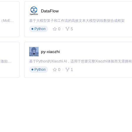
DataFlow
部署实现智能路由选择，使平均网络延迟从230ms降至87ms，波动幅度减
Kimi K3 是Kimi能力最强的模型：这是一个拥有 2.8 万亿参数的混合专家（MoE）模型，具备原生视觉理解能力，并支持 100 万 token 的上下文窗口。
基于大模型算子和工作流的高效文本大模型训练数据合成框架
0
5
Python
py-xiaozhi
「源启盛夏」暑期校园开发者成长计划旨在激活校园开源力量，通过积分激励、认证扶持、资源倾斜等形式，引导高校组织和开发者完成「入驻 — 建项目 — 做贡献 — 获认证 — 得资源」的完整闭环。无论你是想带领社团入驻平台的组织者，还是希望用代码贡献证明自己的开发者，都能在这里找到属于你的成长路径。
TS
0
1
Python