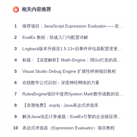
极致效率
：它的运算速度极快，无论是简单的加减乘除，
还是复杂的序列求和、乘积，都能瞬间得出结果。
相关内容推荐
灵活性强
：支持无括号表达式，使代码更简洁，读写更方
便。
功能丰富
：内置包括三角函数在内的多种数学函数，并提
1
推荐项目：JavaScript Expression Evaluator——安全的数学表达式解析器
供Summation（Σ）和Product（Π）操作符。
2
易于集成
EvalEx 教程：快速入门与配置详解
：可直接通过npm或bower安装，简单几行代码
即可实现功能集成。
3
Logback版本升级至1.5.13+后事件评估器配置变更解析
扩展性好
：允许添加自定义的运算符和函数，满足个性化
需求。
4
标题：【深度解析】Math-Engine：用Go打造的高效数学计算引擎
要亲身体验这个神奇的库，请访问
Fiddle Yourself
，尝试编写
5
Visual Studio Debug Engine 扩展性样例项目教程
并运行自己的数学表达式。
6
在线数学公式识别：深度神经网络的力量
安装与使用
7
RulesEngine项目中使用System.Math数学函数的实践指南
使用npm安装：
8
【亲测免费】 exp4j - Java表达式求值库
9
解决Java动态计算难题：EvalEx引擎的企业级应用指南
或在浏览器环境中使用Bower：
10
表达式求值器（Expression Evaluator）项目教程