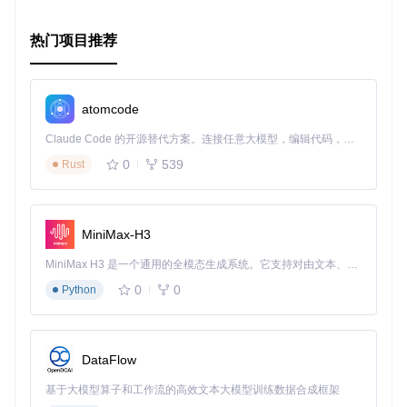
热门项目推荐
然后按照提供的示例进行使用，只需创建Mexp对象，调用eva
l方法即可。
总之，无论您是学生、教师，还是软件开发人员，math-expre
atomcode
ssion-evaluator都将极大地提升您的数学计算体验。让我们一
起探索这个库的强大功能，让数学计算变得既简单又有趣！
Claude Code 的开源替代方案。连接任意大模型，编辑代码，运行命令，自动验证 — 全自动执行。用 Rust 构建，极致性能。 ｜ An open-source alternative to Claude Code. Connect any LLM, edit code, run commands, and verify changes — autonomously. Built in Rust for speed. Get Started
0
539
Rust
MiniMax-H3
MiniMax H3 是一个通用的全模态生成系统。它支持对由文本、图像、视频和音频组成的多模态上下文进行统一理解，并能生成分辨率高达 2K、时长可达 15 秒的带原生立体声音频的视频。得益于面向任务泛化的系统设计，H3 在预训练阶段就已具备广泛的多模态上下文理解与生成能力，能够出色地执行复杂的多模态指令。
0
0
Python
DataFlow
基于大模型算子和工作流的高效文本大模型训练数据合成框架