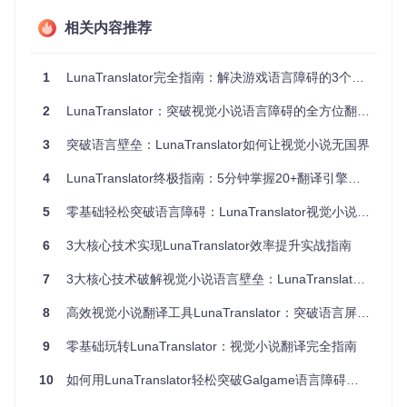
LunaTranslator凭借三大核心优势成为视觉小说翻译的首选工
相关内容推荐
具：
1. 多模式文本捕获
1
LunaTranslator完全指南：解决游戏语言障碍的3个创新方案
支持HOOK、OCR和剪贴板三种文本获取方式，覆盖95%以上
2
LunaTranslator：突破视觉小说语言障碍的全方位翻译工具
的视觉小说场景。其中HOOK功能可直接捕获游戏内存中的文
本，实现毫秒级响应。
3
突破语言壁垒：LunaTranslator如何让视觉小说无国界
2. 全引擎翻译支持
4
LunaTranslator终极指南：5分钟掌握20+翻译引擎的游戏翻译神器
整合了百度、腾讯、DeepL等10+主流翻译引擎，支持在线/离
线模式切换，满足不同网络环境下的翻译需求。
5
零基础轻松突破语言障碍：LunaTranslator视觉小说翻译工具实战指南
3. 轻量化设计
6
3大核心技术实现LunaTranslator效率提升实战指南
无需安装复杂运行库，整个工具包体积不足200MB，启动速度
7
3大核心技术破解视觉小说语言壁垒：LunaTranslator全场景应用指南
快，对游戏性能影响极小。
8
高效视觉小说翻译工具LunaTranslator：突破语言屏障的游戏体验增强指南
9
零基础玩转LunaTranslator：视觉小说翻译完全指南
⚙️ 分步实施：三步搞定安装配置
10
如何用LunaTranslator轻松突破Galgame语言障碍：5步掌握游戏翻译工具
第一步：获取项目文件