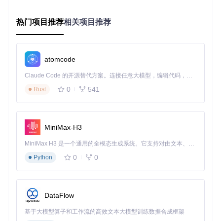
使用wget命令下载项目压缩包并解压：
热门项目推荐
相关项目推荐
wget https://gitcode.com/GitHub_Trending/lu/LunaTranslator
unzip LunaTranslator-master.zip

第二步：安装依赖环境
atomcode
执行以下命令安装所需依赖，建议使用国内镜像源提高下载速
Claude Code 的开源替代方案。连接任意大模型，编辑代码，运行命令，自动验证 — 全自动执行。用 Rust 构建，极致性能。 ｜ An open-source alternative to Claude Code. Connect any LLM, edit code, run commands, and verify changes — autonomously. Built in Rust for speed. Get Started
度：
0
541
Rust
第三步：基础配置
MiniMax-H3
复制配置模板并修改为个人需求：
MiniMax H3 是一个通用的全模态生成系统。它支持对由文本、图像、视频和音频组成的多模态上下文进行统一理解，并能生成分辨率高达 2K、时长可达 15 秒的带原生立体声音频的视频。得益于面向任务泛化的系统设计，H3 在预训练阶段就已具备广泛的多模态上下文理解与生成能力，能够出色地执行复杂的多模态指令。
0
0
Python
基础配置示例（YAML格式）：
DataFlow
ocr:
基于大模型算子和工作流的高效文本大模型训练数据合成框架
engine:
tesseract