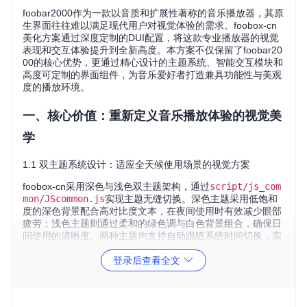
foobar2000作为一款以音质和扩展性著称的音乐播放器，其原
生界面往往难以满足现代用户对视觉体验的需求。foobox-cn
美化方案通过深度定制的DUI配置，将这款专业播放器的视觉
表现和交互体验提升到全新高度。本方案不仅保留了foobar20
00的核心优势，更通过精心设计的主题系统、智能交互模块和
高度可定制的界面组件，为音乐爱好者打造兼具功能性与美观
度的播放环境。
一、核心价值：重新定义音乐播放体验的视觉美
学
1.1 双主题系统设计：适应全天候使用场景的视觉方案
foobox-cn采用深色与浅色双主题架构，通过
script/js_com
mon/JScommon.js
实现主题无缝切换。深色主题采用低饱和
度的深色背景配合高对比度文本，在夜间使用时有效减少眼部
疲劳；浅色主题则通过柔和的绿色调与白色背景组合，确保日
间使用的清晰度。两种主题均支持自动跟随系统时间切换，实
现真正的智能化视觉体验。
登录后查看全文
foobar2000美化方案深色主题展示 - 低光环境下的舒适视觉体
验