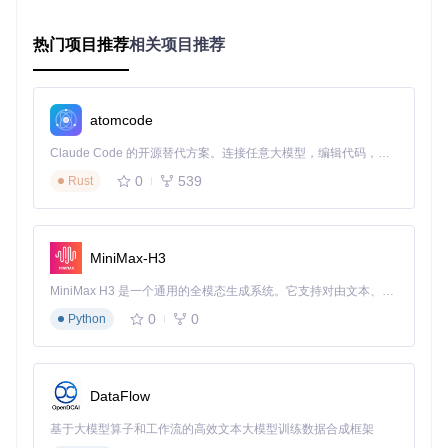
热门项目推荐
相关项目推荐
foobar2000美化方案封面设计 - 个性化音乐视觉标识
2.2 动态交互效果实现：提升用户体验的微动画设计
方案通过
script/js_common/splitterve.js
等脚本实现了
atomcode
丰富的动态交互效果。当用户调整面板大小时，界面元素会以
平滑动画过渡；歌曲切换时，专辑封面会产生淡入淡出效果；
Claude Code 的开源替代方案。连接任意大模型，编辑代码，运行命令，自动验证 — 全自动执行。用 Rust 构建，极致性能。 ｜ An open-source alternative to Claude Code. Connect any LLM, edit code, run commands, and verify changes — autonomously. Built in Rust for speed. Get Started
鼠标悬停在控制按钮上时，会显示微妙的颜色变化。这些细节
0
539
Rust
处理虽不显眼，却显著提升了整体操作体验，使界面富有生命
力。
三、场景应用：从基础设置到深度定制的全流程
MiniMax-H3
指南
MiniMax H3 是一个通用的全模态生成系统。它支持对由文本、图像、视频和音频组成的多模态上下文进行统一理解，并能生成分辨率高达 2K、时长可达 15 秒的带原生立体声音频的视频。得益于面向任务泛化的系统设计，H3 在预训练阶段就已具备广泛的多模态上下文理解与生成能力，能够出色地执行复杂的多模态指令。
3.1 零基础快速配置：5分钟完成专业美化
0
0
Python
即使是初次接触foobar2000的用户，也能在5分钟内完成foob
ox-cn的基础配置。只需将下载的压缩包解压至foobar2000安
装目录，重启软件后通过"文件→参数选项→显示→布局"选
DataFlow
择"foobox-cn"布局即可。基础配置已包含双主题切换、智能封
面处理和标准面板布局，满足大多数用户的需求。
基于大模型算子和工作流的高效文本大模型训练数据合成框架