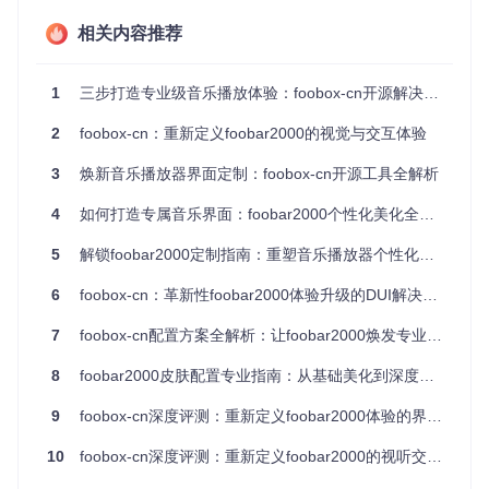
1.2 模块化界面布局：兼顾美观与实用的空间设计
相关内容推荐
通过
script/js_panels/
目录下的配置文件，foobox-cn实现
了高度模块化的界面布局。主界面划分为播放控制区、播放列
表区、专辑封面区和歌词显示区四大模块，各区域比例可通过
1
三步打造专业级音乐播放体验：foobox-cn开源解决方案全攻略
拖拽自由调整。这种设计既保证了视觉上的平衡感，又确保了
核心功能的便捷访问，将美学设计与实用功能完美融合。
2
foobox-cn：重新定义foobar2000的视觉与交互体验
3
焕新音乐播放器界面定制：foobox-cn开源工具全解析
foobar2000美化方案浅色主题展示 - 明亮环境下的清晰信息呈
现
4
如何打造专属音乐界面：foobar2000个性化美化全攻略
二、技术解析：从代码架构到交互逻辑的深度优
5
解锁foobar2000定制指南：重塑音乐播放器个性化体验
化
6
foobox-cn：革新性foobar2000体验升级的DUI解决方案
2.1 智能封面处理机制：打造视觉焦点的专辑展示
7
foobox-cn配置方案全解析：让foobar2000焕发专业音乐体验
foobox-cn通过
script/images/
目录下的封面处理脚本，实
8
foobar2000皮肤配置专业指南：从基础美化到深度定制的音乐体验升级
现了专辑封面的智能优化。系统会自动识别音乐文件中的封面
信息，并通过
script/js_panels/infoArt.js
进行裁剪、
9
foobox-cn深度评测：重新定义foobar2000体验的界面美学革命
阴影添加和圆角处理，确保不同尺寸的封面图片都能以最佳效
果展示。对于缺少封面的文件，系统会自动匹配
script/imag
10
foobox-cn深度评测：重新定义foobar2000的视听交互体验
es/cover_default.jpg
作为默认封面，保持界面的统一
性。