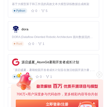
基于大模型算子和工作流的高效文本大模型训练数据合成框架
首次启动后，在设置界面配置游戏窗口分辨率
0
5
Python
选择游戏语言（支持多语言环境）
设置窗口位置参数确保识别准确
✅ 验证方法：
成功启动后，主界面应显示"一键长草"、"设置"等功能按钮，
dora
日志区域显示"初始化完成"提示。
DORA (Dataflow-Oriented Robotic Architecture 面向数据流的机器人架构) 是为 AI 与具身智能机器人打造的高性能开发框架，以数据流范式重构开发逻辑，原生支持分布式部署与端边云协同 —— 无需复杂适配，即可实现一体端到端具身大小脑、VLA等模型部署，无缝衔接感知、推理、控制全链路，让 AI 能力与机器人动作深度融合。 依托 Rust 内核与零拷贝通信技术，它将具身大小脑、VLA等模型推理、多模态数据融合延迟压缩至微秒级，同时兼容 ROS2 生态与国产 AI 芯片，彻底降低具身智能机器人的开发门槛，让分布式部署下的 AI 赋能创新更高效、更灵活。
0
1
Rust
图：AALC主界面，显示主要功能区域和配置选项
如何设置智能配队系统？副本效率提升300%
📌 目标：根据不同副本类型自动匹配最优队伍
📋 配置要点：
源启盛夏_AtomGit暑期开发者成长计划
AALC的智能配队系统支持按日期和副本类型自动切换队伍配
「源启盛夏」暑期校园开发者成长计划旨在激活校园开源力量，通过积分激励、认证扶持、资源倾斜等形式，引导高校组织和开发者完成「入驻 — 建项目 — 做贡献 — 获认证 — 得资源」的完整闭环。无论你是想带领社团入驻平台的组织者，还是希望用代码贡献证明自己的开发者，都能在这里找到属于你的成长路径。
置，极大提升副本攻略效率：
0
1
Markdown
经验本针对性配队
周一/周二（斩击）：配置高斩击伤害队伍
700万+用户深度参与代码创作，更多精彩内容等你共创
周三/周四（突刺）：切换为突刺特化队伍
py-xiaozhi
周五/周六（打击）：使用打击为主的队伍组合
基于Python的Xiaozhi AI，适用于想要完整Xiaozhi体验而无需拥有专用硬件的用户。
周日：根据周常任务灵活配置
立即登录/注册