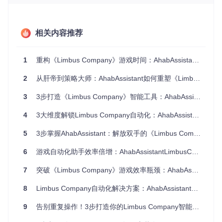
在开始使用AALC前，请确保你的电脑满足以下配置要求：
最低配置
：
相关内容推荐
操作系统：Windows 10
处理器：Intel i3
1
重构《Limbus Company》游戏时间：AhabAssistant智能工具解放成年玩家双手
内存：4GB↑
存储空间：100MB可用空间
2
从肝帝到策略大师：AhabAssistant如何重塑《Limbus Company》游戏体验
推荐配置
：
3
3步打造《Limbus Company》智能工具：AhabAssistant效率革命指南
操作系统：Windows 11
4
3大维度解锁Limbus Company自动化：AhabAssistant提升效率指南
处理器：Intel i5及以上
内存：8GB↑
5
3步掌握AhabAssistant：解放双手的《Limbus Company》智能助手全攻略
存储空间：500MB可用空间
6
游戏自动化助手效率倍增：AhabAssistantLimbusCompany从入门到精通
🔧 基础功能：从安装到启动的完整配置方案
7
突破《Limbus Company》游戏效率瓶颈：AhabAssistant智能辅助工具全面解析
如何快速搭建AALC运行环境？四步完成初始化
📌 目标：5分钟内完成AALC的安装与基础配置
8
Limbus Company自动化解决方案：AhabAssistant提升游戏体验全指南
📋 准备工作：
确保已安装Python 3.8或更高版本
9
告别重复操作！3步打造你的Limbus Company智能助手
稳定的网络连接（用于获取项目文件）