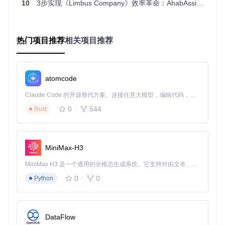
《Limbus Company》游戏客户端
10
3步实现《Limbus Company》效率革命：AhabAssistant智能优化指南
🔨 执行步骤：
获取项目文件
热门项目推荐
相关项目推荐
# 克隆项目仓库
git 
clone
atomcode
安装依赖包
Claude Code 的开源替代方案。连接任意大模型，编辑代码，运行命令，自动验证 — 全自动执行。用 Rust 构建，极致性能。 ｜ An open-source alternative to Claude Code. Connect any LLM, edit code, run commands, and verify changes — autonomously. Built in Rust for speed. Get Started
# 进入项目目录
0
544
Rust
cd
 AhabAssistantLimbusCompany

# 安装所需依赖
MiniMax-H3
MiniMax H3 是一个通用的全模态生成系统。它支持对由文本、图像、视频和音频组成的多模态上下文进行统一理解，并能生成分辨率高达 2K、时长可达 15 秒的带原生立体声音频的视频。得益于面向任务泛化的系统设计，H3 在预训练阶段就已具备广泛的多模态上下文理解与生成能力，能够出色地执行复杂的多模态指令。
启动应用程序
0
0
Python
# 运行主程序
DataFlow
基础窗口配置