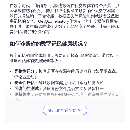
在数字时代，我们的生活轨迹散落在社交媒体的各个角落，那
些承载情感的说说、照片和评论构成了珍贵的个人数字档案。
然而账号注销、平台停服、数据丢失等风险时刻威胁着这些数
字记忆的安全。GetQzonehistory作为专业的社交媒体数据备
份工具，能帮助你构建个人数字记忆的安全堡垒，让每一段珍
贵回忆都得到永久保存。
如何诊断你的数字记忆健康状况？
数字记忆如同实体相册，需要定期检查"健康状态"。通过以下
维度评估你的数据安全等级：
完整性评分
：检查是否存在漏存的历史内容（如早期说说、
评论区互动）
安全性评估
：确认数据存储是否采用本地加密方式
可访问性测试
：验证备份文件是否支持多设备打开
更新频率
：评估数据备份周期是否合理（建议每季度至少1
次）
📁
记忆健康度自测
：打开你的QQ空间设置，查看"数据管
登录后查看全文
理"中的存储占用，若超过5GB且从未备份，建议立即行
动！