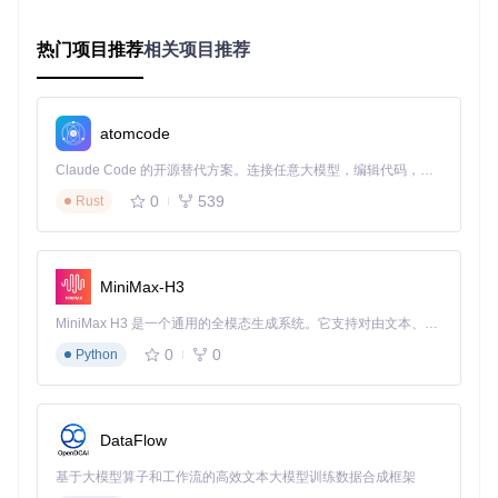
git 
clone
热门项目推荐
相关项目推荐
cd
 GetQzonehistory

atomcode
核心依赖说明：
Claude Code 的开源替代方案。连接任意大模型，编辑代码，运行命令，自动验证 — 全自动执行。用 Rust 构建，极致性能。 ｜ An open-source alternative to Claude Code. Connect any LLM, edit code, run commands, and verify changes — autonomously. Built in Rust for speed. Get Started
requests：安全处理网络请求的"通信兵"
pandas：整理数据的"档案管理员"
0
539
Rust
qrcode：生成登录凭证的"钥匙生成器"
beautifulsoup4：解析页面内容的"内容提取器"
第二阶段：记忆采集（数据抓取）
MiniMax-H3
启动程序开始捕获数字记忆：
MiniMax H3 是一个通用的全模态生成系统。它支持对由文本、图像、视频和音频组成的多模态上下文进行统一理解，并能生成分辨率高达 2K、时长可达 15 秒的带原生立体声音频的视频。得益于面向任务泛化的系统设计，H3 在预训练阶段就已具备广泛的多模态上下文理解与生成能力，能够出色地执行复杂的多模态指令。
0
0
Python
程序运行后将展示登录二维码，使用手机QQ扫描即可授权。
系统会自动执行：
DataFlow
扫描并统计所有可见说说内容
基于大模型算子和工作流的高效文本大模型训练数据合成框架
分批次抓取历史数据（避免请求过于频繁）