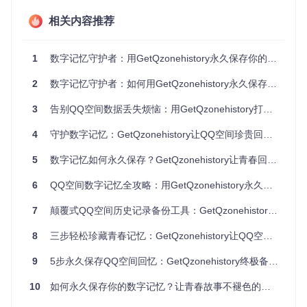
数字记忆守护者的三维防护体系
相关内容推荐
GetQzonehistory构建了全方位的记忆保护网，通过三大核心
能力守护你的数字资产：
1
数字记忆守护者：用GetQzonehistory永久保存你的QQ空间时光
1. 数据安全防护
本地环境完成所有操作，账号信息不经过第三方服务器
2
数字记忆守护者：如何用GetQzonehistory永久保存QQ空间珍贵回忆
采用加密Cookie存储技术，防止敏感信息泄露
支持设置访问密码，双重保障备份文件安全
3
告别QQ空间数据丢失烦恼：用GetQzonehistory打造你的数字记忆永久保存方案
2. 内容完整捕获
智能识别并保存文字动态、图片链接、地理位置等多维信息
4
守护数字记忆：GetQzonehistory让QQ空间珍贵回忆永久珍藏
完整记录评论区互动内容，还原社交场景
5
自动检测重复数据，避免冗余存储
数字记忆如何永久保存？GetQzonehistory让青春回忆不再消失
3. 长期持久存储
支持多种导出格式（Excel/HTML），适配未来文件读取需
6
QQ空间数字记忆全攻略：用GetQzonehistory永久保存青春足迹
求
7
颠覆式QQ空间历史记录备份工具：GetQzonehistory让青春记忆永久留存
数据结构设计考虑长期归档，预留扩展字段
定期更新兼容性补丁，确保旧备份文件可访问
8
三步轻松珍藏青春记忆：GetQzonehistory让QQ空间说说永久保存
记忆捕获三阶段：从唤醒到永久封存
9
5步永久保存QQ空间回忆：GetQzonehistory终极备份指南
第一阶段：记忆唤醒（环境准备）
10
如何永久保存你的数字记忆？让青春故事不褪色的实用指南
首先获取工具并配置运行环境：