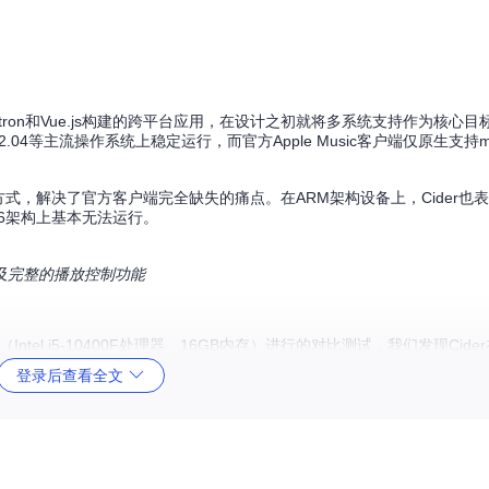
ctron和Vue.js构建的跨平台应用，在设计之初就将多系统支持作为核心
untu 22.04等主流操作系统上稳定运行，而官方Apple Music客户端仅原生支持m
e两种安装方式，解决了官方客户端完全缺失的痛点。在ARM架构设备上，Cider
86架构上基本无法运行。
放列表及完整的播放控制功能
tel i5-10400F处理器、16GB内存）进行的对比测试，我们发现Cid
28%，启动时间缩短37%。
登录后查看全文
度仅为15%，而官方客户端则会增加32%。这意味着在低配置设备上，Ci