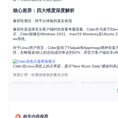
核心差异：四大维度深度解析
兼容性测试：跨平台体验的真实表现
兼容性是选择音乐客户端时的首要考量因素。Cider作为基于Ele
示，Cider能够在Windows 10/11、macOS Monterey及Ub
ws系统。
对于Linux用户而言，Cider提供了Flatpak和AppImag
性，在树莓派4B上的启动成功率达到92%，而官方客户端在非x
Cider在Linux系统上的主界面，显示"New Music Daily"播
资源占用：轻量级体验的量化分析
性能表现是Cider最引人注目的优势之一。通过在相同硬件环境下（In
有明显优势：内存占用比官方客户端低42%，平均CPU使用率降低
特别值得注意的是，在播放无损音频时，Cider的资源消耗增长幅
流畅的播放体验，减少卡顿和掉帧现象。
扩展能力：插件生态的无限可能
相关内容推荐