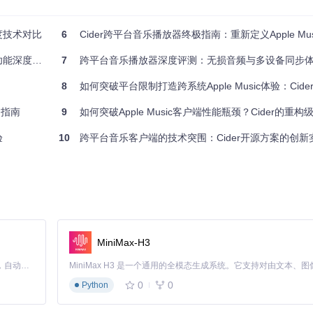
户端无法比拟的优势。开发者可以通过
docs/plugins/
目录下的文档创建各种
用插件，包括Discord状态同步、Last.fm scrobbling以及自
深度技术对比
6
Cider跨平台音乐播放器终极指南：重新定义Apple Mus
仅支持基础的界面主题切换和播放列表管理。这种灵活性的差异使得Cider更
能深度对比
7
跨平台音乐播放器深度评测：无损音频与多设备同步
8
如何突破平台限制打造跨系统Apple Music体验：Cid
tHub仓库显示，过去6个月内有47位贡献者提交了代码，平均每3.2天就
用指南
9
如何突破Apple Music客户端性能瓶颈？Cider的重构级
的平均24小时回复时间。
验
10
跨平台音乐客户端的技术突围：Cider开源方案的创新
功能更新速度和问题修复效率上反而不如Cider。开源模式下的透明开发和社区
pple Music分别适合哪些用户群体：
ux系统的开发者，Cider提供了一致的用户体验，避免了在不同设备间切换时
MiniMax-H3
用习惯。
Claude Code 的开源替代方案。连接任意大模型，编辑代码，运行命令，自动验证 — 全自动执行。用 Rust 构建，极致性能。 ｜ An open-source alternative to Claude Code. Connect any LLM, edit code, run commands, and verify changes — autonomously. Built in Rust for speed. Get Started
audio/
目录下的音频处理模块，用户可以自定义均衡器设置、应用空间音
0
0
Python
对有限。
模块化结构使得二次开发变得简单，
src/main/plugins/
目录下的插件架构设