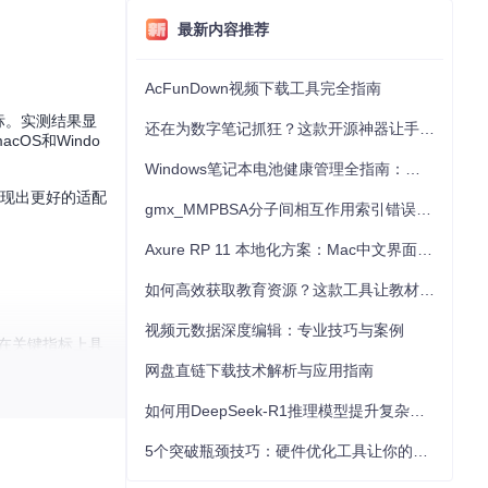
最新内容推荐
AcFunDown视频下载工具完全指南
目标。实测结果显
还在为数字笔记抓狂？这款开源神器让手写批注效率提升300%
acOS和Windo
Windows笔记本电池健康管理全指南：从根源解决电池损耗问题
也表现出更好的适配
gmx_MMPBSA分子间相互作用索引错误的深度诊断与解决
Axure RP 11 本地化方案：Mac中文界面优化与原型设计工具汉化全指南
如何高效获取教育资源？这款工具让教材下载效率提升80%
视频元数据深度编辑：专业技巧与案例
er在关键指标上具
网盘直链下载技术解析与应用指南
der能够提供更
如何用DeepSeek-R1推理模型提升复杂任务解决能力：完整指南
5个突破瓶颈技巧：硬件优化工具让你的电脑性能提升30%