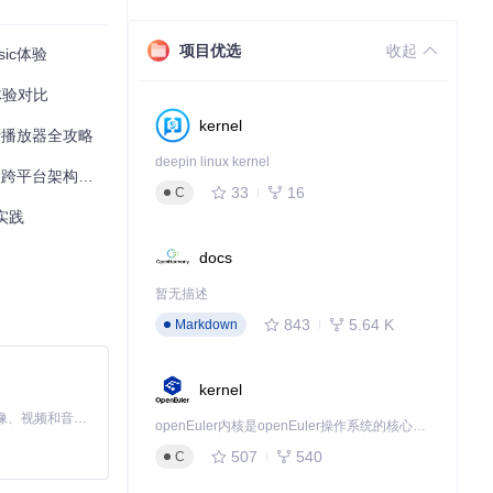
功能扩展，从简
定义快捷键等功
项目优选
收起
ic体验
适合那些希望个性
体验对比
kernel
er播放器全攻略
deepin linux kernel
有一次版本更
跨平台架构解析
33
16
C
实践
协作，使得Cid
docs
暂无描述
843
5.64 K
Markdown
的适应成本。而对
kernel
MiniMax H3 是一个通用的全模态生成系统。它支持对由文本、图像、视频和音频组成的多模态上下文进行统一理解，并能生成分辨率高达 2K、时长可达 15 秒的带原生立体声音频的视频。得益于面向任务泛化的系统设计，H3 在预训练阶段就已具备广泛的多模态上下文理解与生成能力，能够出色地执行复杂的多模态指令。
openEuler内核是openEuler操作系统的核心，既是系统性能与稳定性的基石，也是连接处理器、设备与服务的桥梁。
频效果，甚至实
507
540
C
计清晰，便于扩