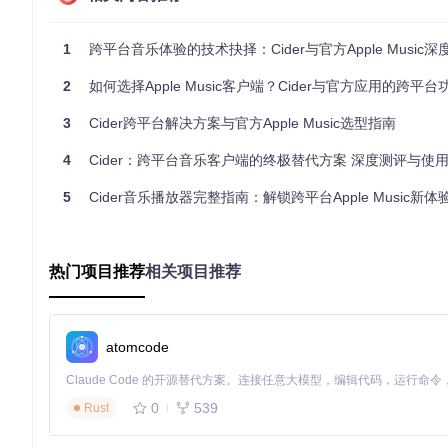
Cider的插件系统为用户提供了丰富的自定义选项，这是官方客
单的主题切换到复杂的音频处理都能实现。目前社区已经开发了超过20种实
能。
1
跨平台音乐体验的技术抉择：Cider与官方Apple Music
相比之下，官方Apple Music客户端的可定制性非常有限，
2
如何选择Apple Music客户端？Cider与官方应用的跨平台功
化音乐体验的用户。
3
Cider跨平台解决方案与官方Apple Music选型指南
社区支持：开源协作的力量
作为开源项目，Cider拥有活跃的社区支持和持续的更新迭代。Gi
4
Cider：跨平台音乐客户端的终极替代方案 深度测评与使
新。社区论坛上的问题响应时间平均为4.6小时，远快于官方支持
5
Cider音乐播放器完整指南：解锁跨平台Apple Music新体
官方Apple Music虽然有苹果公司的技术支持作为后盾，但在
er能够更快地响应用户需求和解决问题。
场景适配：典型用户画像分析
热门项目推荐
相关项目推荐
不同类型的用户有不同的需求和使用场景。让我们看看Cider和官方A
对于多平台用户，特别是同时使用Windows、macOS和Lin
atomcode
于只使用苹果生态系统的用户，官方客户端可能更符合他们的使
音乐发烧友会欣赏Cider对音频处理的灵活性。通过
src/renderer/
0
539
Rust
现高级音效处理。官方客户端虽然支持空间音频，但调节选项相
开发人员和技术爱好者则会被Cider的开源特性所吸引。项目的