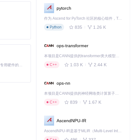
pytorch
作为 Ascend for PyTorch 社区的核心组件，TorchNPU 是昇腾专为 PyTorch 打造的深度学习适配插件，使 PyTorch 框架能够直接调用昇腾 NPU，为开发者提供昇腾 AI 处理器的超强算力。
835
1.26 K
Python
ops-transformer
心架构分为主进程
本项目是CANN提供的transformer类大模型算子库，实现网络在NPU上加速计算。
r通过将部分功能
1.03 K
2.44 K
C++
基于Python的Xiaozhi AI，适用于想要完整Xiaozhi体验而无需拥有专用硬件的用户。
具备的特性。
ops-nn
本项目是CANN提供的神经网络类计算算子库，实现网络在NPU上加速计算。
839
1.67 K
C++
AscendNPU-IR
AscendNPU-IR是基于MLIR（Multi-Level Intermediate Representation）构建的，面向昇腾亲和算子编译时使用的中间表示，提供昇腾完备表达能力，通过编译优化提升昇腾AI处理器计算效率，支持通过生态框架使能昇腾AI处理器与深度调优
496
337
C++