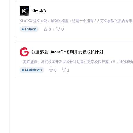
展和定制。
Kimi-K3
Cider的播放控制界面，展示了均衡器设置和音效选项
0
0
Python
技术解析：架构设计的优劣比较
Cider采用了现代化的技术栈，基于Electron框架和Vue
和渲染进程两部分，通过
src/main/index.ts
实现的进程间通信机
源启盛夏_AtomGit暑期开发者成长计划
相比之下，官方Apple Music客户端采用了传统的原生应用
模块化，如
src/renderer/main/vueapp.js
中的Vue应用实例，实
0
1
Markdown
值得一提的是Cider的样式管理系统，通过
src/renderer/style.less
决策指南：如何选择适合你的音乐客户端
选择Cider还是官方Apple Music，取决于你的具体需求和
如果你需要在Linux系统上使用Apple Music，Cider
如果你注重资源效率和自定义能力，Cider的轻量级设计和插件
如果你是苹果生态的忠实用户，并且不需要跨平台使用，官方