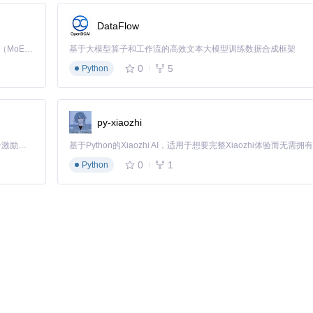
DataFlow
Kimi K3 是Kimi能力最强的模型：这是一个拥有 2.8 万亿参数的混合专家（MoE）模型，具备原生视觉理解能力，并支持 100 万 token 的上下文窗口。
基于大模型算子和工作流的高效文本大模型训练数据合成框架
0
5
Python
.js构建，这种组合既保证了跨平台兼容性，又提供了良好的性能表现。应用的核
制，有效降低了资源消耗。
py-xiaozhi
架构，虽然在性能优化上有一定优势，但牺牲了跨平台能力和开发效率。Cide
「源启盛夏」暑期校园开发者成长计划旨在激活校园开源力量，通过积分激励、认证扶持、资源倾斜等形式，引导高校组织和开发者完成「入驻 — 建项目 — 做贡献 — 获认证 — 得资源」的完整闭环。无论你是想带领社团入驻平台的组织者，还是希望用代码贡献证明自己的开发者，都能在这里找到属于你的成长路径。
现了更灵活的功能扩展和维护。
0
1
Python
实现的主题定制功能，允许用户轻松切换界面风格，这是官方客户端所不
使用场景。以下决策树可以帮助你做出选择：
是唯一的选择。它提供了完整的功能支持和良好的用户体验。
系统会更适合你。特别是在低配设备上，Cider的优势更加明显。
客户端可能提供更无缝的生态集成体验。