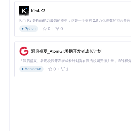
生物模型的细节保留技巧
Kimi-K3
处理有机形态时，关键在于平衡三角面数量与体素密度。通过src/voxeliser
在转换中丢失。建议将Voxel Size设置为模型最小特征尺寸的1/2
0
0
Python
性能优化：体素化精度与效率的平衡艺术
模型预处理的关键步骤
源启盛夏_AtomGit暑期开发者成长计划
🔍
深入阅读方向
：三维模型简化算法 在转换前，使用Blender
0
1
Markdown
移除不可见面和冗余顶点
合并共面三角形
检查并修复非流形几何 这些步骤可使转换时间减少50%以上，相关自
自定义材质库的扩展方法
高级用户可通过修改res/palettes/custom.ts创建专属材质库：
定义新的色彩映射规则
添加自定义方块ID（需参考res/block_ids.ts）
调整权重系数优化匹配结果
在UI中选择自定义调色板