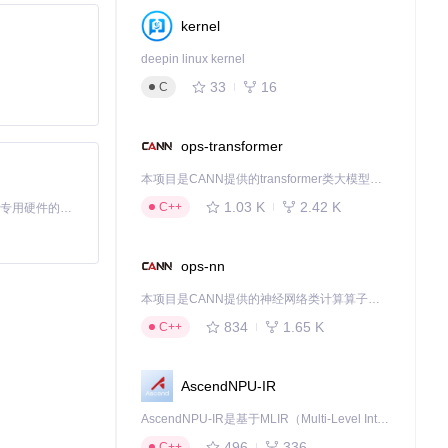
kernel
，可有效避免纤细结构
deepin linux kernel
33
16
C
ops-transformer
本项目是CANN提供的transformer类大模型算子库，实现网络在NPU上加速计算。
1.03 K
2.42 K
C++
基于Python的Xiaozhi AI，适用于想要完整Xiaozhi体验而无需拥有专用硬件的用户。
ops-nn
本项目是CANN提供的神经网络类计算算子库，实现网络在NPU上加速计算。
834
1.65 K
C++
AscendNPU-IR
AscendNPU-IR是基于MLIR（Multi-Level Intermediate Representation）构建的，面向昇腾亲和算子编译时使用的中间表示，提供昇腾完备表达能力，通过编译优化提升昇腾AI处理器计算效率，支持通过生态框架使能昇腾AI处理器与深度调优
496
336
C++