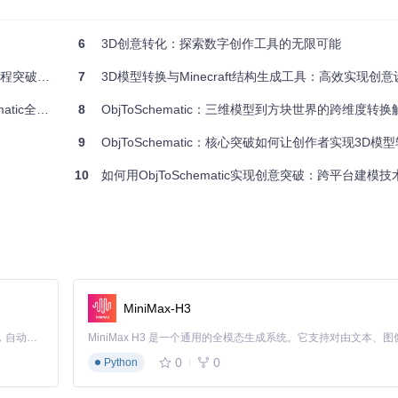
形态模型时，切换至"Maximum"模式能保留更多细节。这个隐藏在高级设
6
3D创意转化：探索数字创作工具的无限可能
突破指南
7
3D模型转换与Minecraft结构生成工具：高效实现创意设
会增加约60%的计算量。对于低配置设备，建议在预览时开启，最终渲染时关闭，
度技术指南
8
ObjToSchematic：三维模型到方块世界的跨维度转
9
ObjToSchematic：核心突破如何让创作者实现3D模型转
处方块边界模糊，在导出小型模型时建议使用"Nearest"模式。这一设置直接影响最终
10
如何用ObjToSchematic实现创意突破：跨平台建模
MiniMax-H3
Claude Code 的开源替代方案。连接任意大模型，编辑代码，运行命令，自动验证 — 全自动执行。用 Rust 构建，极致性能。 ｜ An open-source alternative to Claude Code. Connect any LLM, edit code, run commands, and verify changes — autonomously. Built in Rust for speed. Get Started
0
0
Python