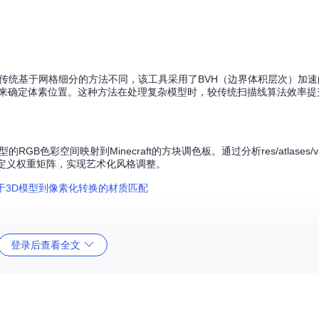
引擎。与传统基于网格细分的方法不同，该工具采用了BVH（边界体积层次）加
来确定体素位置。这种方法在处理复杂模型时，较传统扫描线算法效率提升
彩空间映射到Minecraft的方块调色板。通过分析res/atlases/vani
定义权重矩阵，实现艺术化风格调整。
ebWorker实现了计算任务的并行化。核心计算模块（src/worker.ts）
登录后查看全文
理时间从小时级缩短至分钟级。