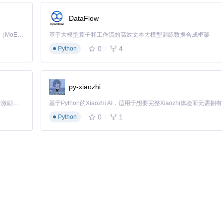
DataFlow
s/bvh-ray-voxeliser-plus-thickness.ts中的厚度补偿算法
。
Kimi K3 是Kimi能力最强的模型：这是一个拥有 2.8 万亿参数的混合专家（MoE）模型，具备原生视觉理解能力，并支持 100 万 token 的上下文窗口。
基于大模型算子和工作流的高效文本大模型训练数据合成框架
0
4
Python
py-xiaozhi
等工具执行以下优化：
「源启盛夏」暑期校园开发者成长计划旨在激活校园开源力量，通过积分激励、认证扶持、资源倾斜等形式，引导高校组织和开发者完成「入驻 — 建项目 — 做贡献 — 获认证 — 得资源」的完整闭环。无论你是想带领社团入驻平台的组织者，还是希望用代码贡献证明自己的开发者，都能在这里找到属于你的成长路径。
0
1
Python
动化脚本可参考tools/misc.ts中的实现。