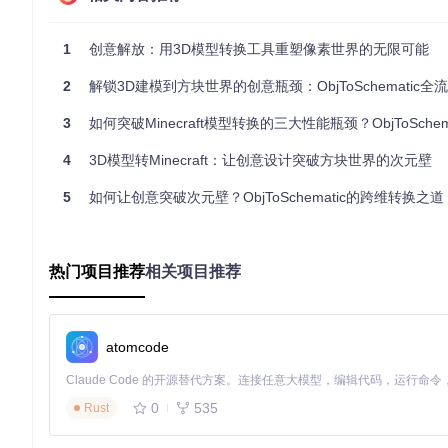
📌
Voxel Overlap
参数默认设置为"Average"，但在处理有机
改变体素合并策略，可使生物模型的表面光滑度提升40%。
1
创意解放：用3D模型转换工具重塑像素世界的无限可能
环境光遮蔽的资源平衡
2
解锁3D建模到方块世界的创意瓶颈：ObjToSchematic全流程
环境光遮蔽(Ambient Occlusion)虽能增强立体感，但
添加类似效果。这一技巧在src/config.ts中有详细注释说明。
3
如何突破Minecraft模型转换的三大性能瓶颈？ObjToSchematic全维
纹理过滤的视觉欺骗
4
3D模型转Minecraft：让创意设计突破方块世界的次元壁
线性纹理过滤(Linear Texture Filtering)会导致远
被用户忽略。
5
如何让创意突破次元壁？ObjToSchematic的跨维转换之道
实践指南：非建筑类应用场景落地
热门项目推荐
相关项目推荐
游戏道具的快速原型制作
以机械结构建模为例，通过以下步骤可实现高精度转换：
atomcode
简化原始模型拓扑结构，确保面数低于50万
设置Desired Height为64，启用Multisampling
0
535
Rust
在材质分配阶段使用"金属质感"预设
导出为.schematic格式并在Minecraft中测试