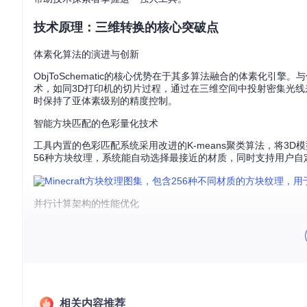
技术原理：三维转换的核心突破点
体素化算法的演进与创新
ObjToSchematic的核心优势在于其多算法融合的体素化
术，如同3D打印机的切片过程，通过在三维空间中投射密集光线
时保持了亚体素级别的精度控制。
智能方块匹配的色彩量化技术
工具内置的色彩匹配系统采用改进的K-means聚类算法，将3D模型的RGB色
56种方块纹理，系统能自动选择最接近的材质，同时支持用户自
并行计算架构的性能优化
在处理超过100万三角面的复杂模型时，ObjToSchematic通过W
（src/linear_allocator.ts）减少内存碎片，使大型模型处
避坑指南：三个最容易被忽略的参数设置
体素重叠模式的关键影响
相关内容推荐