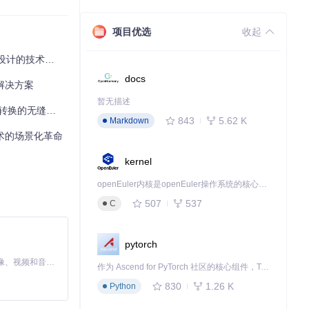
置中的选项，通过
项目优选
收起
计的技术突破
通过后期处理软件
docs
换解决方案
暂无描述
换的无缝体验？
843
5.62 K
Markdown
渲染的清晰度，却常
技术的场景化革命
kernel
openEuler内核是openEuler操作系统的核心，既是系统性能与稳定性的基石，也是连接处理器、设备与服务的桥梁。
507
537
C
pytorch
MiniMax H3 是一个通用的全模态生成系统。它支持对由文本、图像、视频和音频组成的多模态上下文进行统一理解，并能生成分辨率高达 2K、时长可达 15 秒的带原生立体声音频的视频。得益于面向任务泛化的系统设计，H3 在预训练阶段就已具备广泛的多模态上下文理解与生成能力，能够出色地执行复杂的多模态指令。
作为 Ascend for PyTorch 社区的核心组件，TorchNPU 是昇腾专为 PyTorch 打造的深度学习适配插件，使 PyTorch 框架能够直接调用昇腾 NPU，为开发者提供昇腾 AI 处理器的超强算力。
830
1.26 K
Python