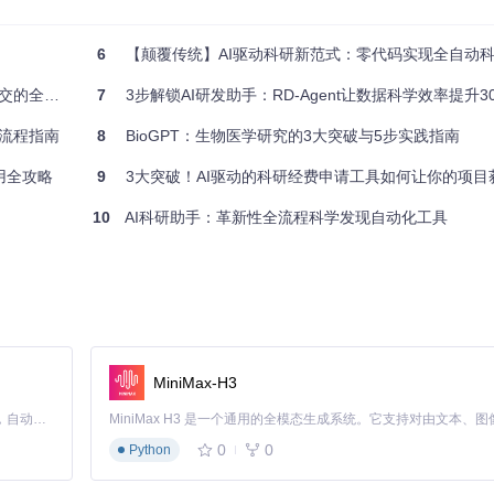
能力
6
【颠覆传统】AI驱动科研新范式：零代码实现全自动
转化
工具指南
7
3步解锁AI研发助手：RD-Agent让数据科学效率提升3
全流程指南
8
BioGPT：生物医学研究的3大突破与5步实践指南
应用全攻略
9
3大突破！AI驱动的科研经费申请工具如何让你的项目获批
 rdagent

10
AI科研助手：革新性全流程科学发现自动化工具
默认配置
MiniMax-H3
出性能报告
Claude Code 的开源替代方案。连接任意大模型，编辑代码，运行命令，自动验证 — 全自动执行。用 Rust 构建，极致性能。 ｜ An open-source alternative to Claude Code. Connect any LLM, edit code, run commands, and verify changes — autonomously. Built in Rust for speed. Get Started
数据，请参考生产环境部署指南。
0
0
Python