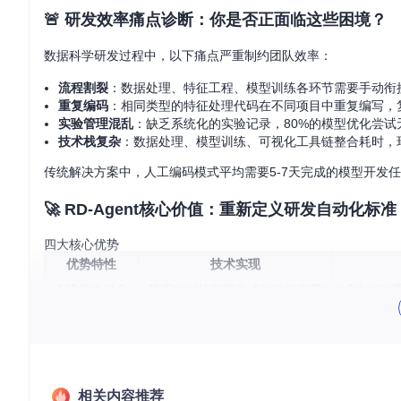
🚨 研发效率痛点诊断：你是否正面临这些困境？
数据科学研发过程中，以下痛点严重制约团队效率：
流程割裂
：数据处理、特征工程、模型训练各环节需要手动衔接
重复编码
：相同类型的特征处理代码在不同项目中重复编写，复
实验管理混乱
：缺乏系统化的实验记录，80%的模型优化尝试
技术栈复杂
：数据处理、模型训练、可视化工具链整合耗时，环
传统解决方案中，人工编码模式平均需要5-7天完成的模型开发任
🚀 RD-Agent核心价值：重新定义研发自动化标准
四大核心优势
优势特性
技术实现
全流程自动化
基于LLM的代码生成与执行引擎
减少80%
多场景适配
模块化场景配置系统
支持金融、
持续进化能力
闭环反馈学习机制
模型性能随
低代码门槛
自然语言指令驱动
非专业开
相关内容推荐
场景适配建议