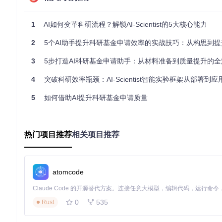
初创团队
：优先使用基础版部署，聚焦核心业务场景快速验证
中大型企业
：推荐进阶版部署，通过定制化插件扩展业务适配
1
AI如何变革科研流程？解锁AI-Scientist的5大核心能力
科研机构
：利用自定义实验模板功能，加速学术研究向工程化
2
5个AI助手提升科研基金申请效率的实战技巧：从构思到提交的全流程
⚡ 极速体验版：3分钟零代码启动自动化研发
3
5步打造AI科研基金申请助手：从材料准备到质量提升的
环境准备（2分钟）
4
突破科研效率瓶颈：AI-Scientist智能实验框架从部署到
# 创建并激活Python环境
conda create -n rdagent python=3.10 -y && conda activate
5
如何借助AI提升科研基金申请质量
# 安装RD-Agent核心包
启动自动化任务（1分钟）
热门项目推荐
相关项目推荐
# 启动量化因子自动生成（金融场景）
rdagent fin_factor --quick-start  
# 快速启动模式，使用内置
atomcode
# 预期效果：系统自动完成数据获取、因子生成、回测验证全流程，输
⚠️ 注意：极速体验版使用内置测试数据，如需对接实际业务
0
535
Rust
🛠️ 生产环境版：企业级自动化部署指南