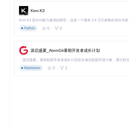
基础依赖配置
Kimi-K3
# 1. 安装Docker环境
sudo
 apt-get update && 
sudo
sudo
 usermod -aG docker 
$USER
# 配置免sudo运行Docker
0
0
Python
# 2. 克隆源码仓库
git 
clone
cd
 RD-Agent

源启盛夏_AtomGit暑期开发者成长计划
# 3. 安装开发环境
make dev  
# 安装完整依赖并配置开发环境
0
1
Markdown
核心配置文件设置
在项目根目录创建
.env
文件，配置LLM服务：
# DeepSeek配置示例（国内用户推荐）
CHAT_MODEL=deepseek/deepseek-chat

DEEPSEEK_API_KEY=<你的API密钥>

EMBEDDING_MODEL=litellm_proxy/BAAI/bge-m3

LITELLM_PROXY_API_KEY=<你的代理密钥>

环境健康检查