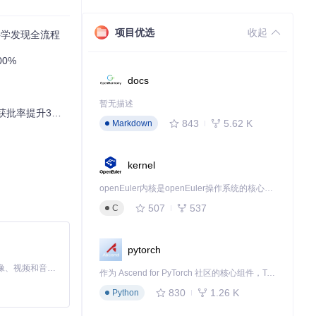
项目优选
收起
科学发现全流程
00%
docs
暂无描述
率提升30%？
843
5.62 K
Markdown
kernel
openEuler内核是openEuler操作系统的核心，既是系统性能与稳定性的基石，也是连接处理器、设备与服务的桥梁。
507
537
C
pytorch
MiniMax H3 是一个通用的全模态生成系统。它支持对由文本、图像、视频和音频组成的多模态上下文进行统一理解，并能生成分辨率高达 2K、时长可达 15 秒的带原生立体声音频的视频。得益于面向任务泛化的系统设计，H3 在预训练阶段就已具备广泛的多模态上下文理解与生成能力，能够出色地执行复杂的多模态指令。
作为 Ascend for PyTorch 社区的核心组件，TorchNPU 是昇腾专为 PyTorch 打造的深度学习适配插件，使 PyTorch 框架能够直接调用昇腾 NPU，为开发者提供昇腾 AI 处理器的超强算力。
830
1.26 K
Python