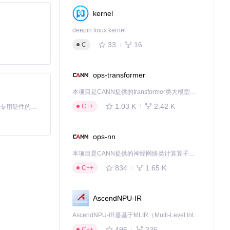
kernel
deepin linux kernel
33
16
C
ops-transformer
本项目是CANN提供的transformer类大模型算子库，实现网络在NPU上加速计算。
1.03 K
2.42 K
C++
基于Python的Xiaozhi AI，适用于想要完整Xiaozhi体验而无需拥有专用硬件的用户。
ops-nn
本项目是CANN提供的神经网络类计算算子库，实现网络在NPU上加速计算。
834
1.65 K
C++
AscendNPU-IR
AscendNPU-IR是基于MLIR（Multi-Level Intermediate Representation）构建的，面向昇腾亲和算子编译时使用的中间表示，提供昇腾完备表达能力，通过编译优化提升昇腾AI处理器计算效率，支持通过生态框架使能昇腾AI处理器与深度调优
496
336
C++