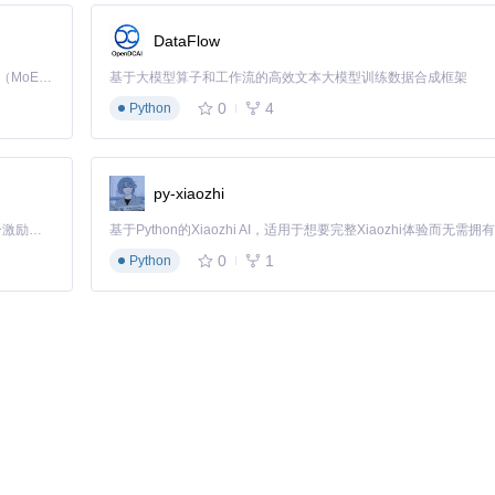
DataFlow
Kimi K3 是Kimi能力最强的模型：这是一个拥有 2.8 万亿参数的混合专家（MoE）模型，具备原生视觉理解能力，并支持 100 万 token 的上下文窗口。
基于大模型算子和工作流的高效文本大模型训练数据合成框架
（需重新登录生效）
0
4
Python
py-xiaozhi
「源启盛夏」暑期校园开发者成长计划旨在激活校园开源力量，通过积分激励、认证扶持、资源倾斜等形式，引导高校组织和开发者完成「入驻 — 建项目 — 做贡献 — 获认证 — 得资源」的完整闭环。无论你是想带领社团入驻平台的组织者，还是希望用代码贡献证明自己的开发者，都能在这里找到属于你的成长路径。
0
1
Python