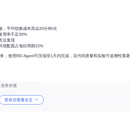
，平均切换成本高达20分钟/次
用率不足30%
无法复现
境配置占项目周期15%
务，使用RD-Agent可压缩至1天内完成，且代码质量和实验可追溯性显
业务价值
重复性工作
登录后查看全文
医疗等10+行业场景
迭代提升15-25%
发人员也能快速上手