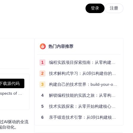
登录
注册
热门内容推荐
1
编程实践项目探索指南：从零构建技术能力体系
2
技术解构式学习：从0到1构建你的编程知识体系
下载源代码
3
构建自己的技术世界：build-your-own-x项目的实践探索指南
Research and development (R&D) is crucial for the enhancement of industrial productivity, especially in the AI era, where the core aspects of R&D are mainly focused on data and models. We are committed to automating these high-value generic R&D processes through R&D-Agent, which lets AI drive data-driven AI. 🔗https://aka.ms/RD-Agent-Tech-Report
4
解锁编程技能的实践之旅：从零构建你的技术世界
5
技术实践探索：从零开始构建核心系统的实践指南
6
亲手锻造技术引擎：从0到1构建核心系统的实践指南
过AI驱动的全流
端自动化。