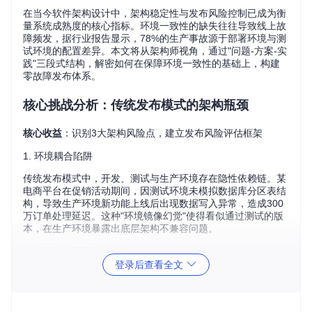
在当今软件架构设计中，架构稳定性与发布风险控制已成为衡
量系统成熟度的核心指标。环境一致性的缺失往往导致线上故
障频发，据行业报告显示，78%的生产事故源于部署环境与测
试环境的配置差异。本文将从架构师视角，通过"问题-方案-实
践"三段式结构，解密如何在保障环境一致性的基础上，构建
零故障发布体系。
核心挑战分析：传统发布模式的架构瓶颈
核心收益
：识别3大架构风险点，建立发布风险评估框架
1. 环境耦合陷阱
传统发布模式中，开发、测试与生产环境存在隐性依赖链。某
电商平台在促销活动期间，因测试环境未模拟数据库分区表结
构，导致生产环境新功能上线后出现数据写入异常，造成300
万订单处理延迟。这种"环境镜像幻觉"使得看似通过测试的版
本，在生产环境暴露出底层架构不兼容问题。
2. 流量冲击盲区
登录后查看全文
缺乏流量预热机制的直接切换，会引发系统资源瞬时过载。某
社交平台新版本上线时，10万并发用户同时访问新功能模块，
导致缓存雪崩并级联触发数据库连接池耗尽，服务中断达47分
钟。传统蓝绿部署的全量切换策略，在高并发场景下反而成为