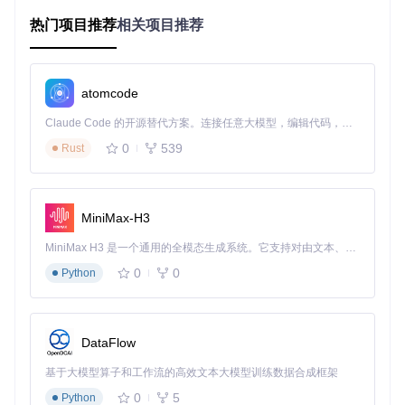
系统稳定性的最大威胁。
热门项目推荐
相关项目推荐
3. 故障发现滞后
被动式监控难以覆盖复杂系统的所有异常模式。某金融核心系
统在发布后8小时才发现交易对账异常，此时已产生2300笔错
atomcode
误账务。事后分析显示，传统的监控指标（CPU、内存、响应
时间）均未触发告警阈值，而业务逻辑错误往往具有更长的潜
Claude Code 的开源替代方案。连接任意大模型，编辑代码，运行命令，自动验证 — 全自动执行。用 Rust 构建，极致性能。 ｜ An open-source alternative to Claude Code. Connect any LLM, edit code, run commands, and verify changes — autonomously. Built in Rust for speed. Get Started
伏期。
0
539
Rust
技术选型对比：架构设计的决策框架
核心收益
：掌握4维评估模型，选择适配业务场景的发布架构
MiniMax-H3
发布策略决策树
MiniMax H3 是一个通用的全模态生成系统。它支持对由文本、图像、视频和音频组成的多模态上下文进行统一理解，并能生成分辨率高达 2K、时长可达 15 秒的带原生立体声音频的视频。得益于面向任务泛化的系统设计，H3 在预训练阶段就已具备广泛的多模态上下文理解与生成能力，能够出色地执行复杂的多模态指令。
开始评估

0
0
Python
│

├─ 业务特性：

│  ├─ 核心交易系统 → 选择蓝绿部署

│  └─ 非核心功能 → 选择金丝雀发布

DataFlow
│

├─ 团队规模：

基于大模型算子和工作流的高效文本大模型训练数据合成框架
│  ├─ <50人 → 轻量级自动化工具链

0
5
Python
│  └─ ≥50人 → 完整CI/CD平台
