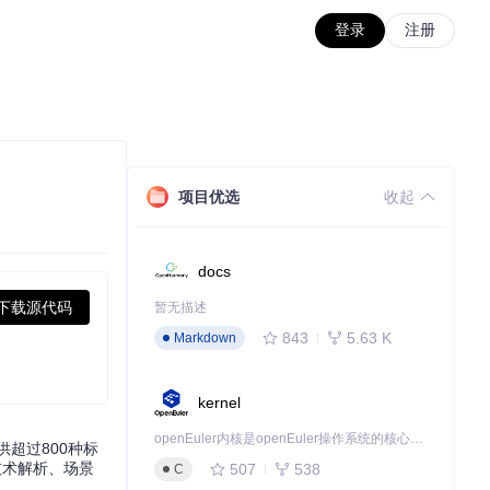
登录
注册
项目优选
收起
docs
下载源代码
暂无描述
843
5.63 K
Markdown
kernel
openEuler内核是openEuler操作系统的核心，既是系统性能与稳定性的基石，也是连接处理器、设备与服务的桥梁。
供超过800种标
技术解析、场景
507
538
C