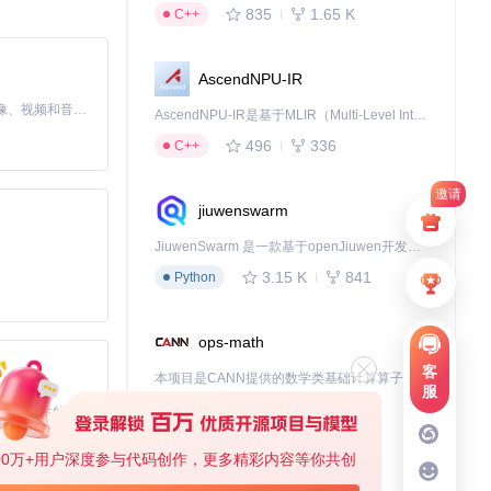
835
1.65 K
C++
AscendNPU-IR
MiniMax H3 是一个通用的全模态生成系统。它支持对由文本、图像、视频和音频组成的多模态上下文进行统一理解，并能生成分辨率高达 2K、时长可达 15 秒的带原生立体声音频的视频。得益于面向任务泛化的系统设计，H3 在预训练阶段就已具备广泛的多模态上下文理解与生成能力，能够出色地执行复杂的多模态指令。
AscendNPU-IR是基于MLIR（Multi-Level Intermediate Representation）构建的，面向昇腾亲和算子编译时使用的中间表示，提供昇腾完备表达能力，通过编译优化提升昇腾AI处理器计算效率，支持通过生态框架使能昇腾AI处理器与深度调优
496
336
C++
邀请
jiuwenswarm
JiuwenSwarm 是一款基于openJiuwen开发的智能AI Agent，它能够将大语言模型的强大能力，通过你日常使用的各类通讯应用，直接延伸至你的指尖。
数据结构的一致性
3.15 K
841
Python
ops-math
用，无需花费大
客
本项目是CANN提供的数学类基础计算算子库，实现网络在NPU上加速计算。
服
1.24 K
1.36 K
C++
基于Python的Xiaozhi AI，适用于想要完整Xiaozhi体验而无需拥有专用硬件的用户。
、指导用户训
00万+用户深度参与代码创作，更多精彩内容等你共创
deveco-code