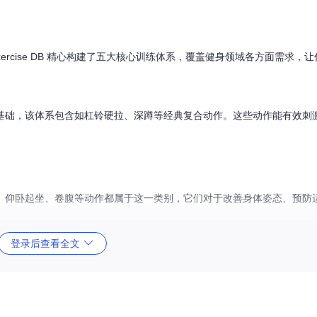
ercise DB 精心构建了五大核心训练体系，覆盖健身领域各方面需求，
基础，该体系包含如杠铃硬拉、深蹲等经典复合动作。这些动作能有效刺
。仰卧起坐、卷腹等动作都属于这一类别，它们对于改善身体姿态、预防
登录后查看全文
提高身体柔韧性。90/90 腘绳肌拉伸就是典型的柔性恢复动作，能有效