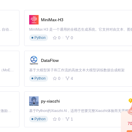
练以及各类有氧运动动作，是减脂和提升体能的重要手段。
MiniMax-H3
Claude Code 的开源替代方案。连接任意大模型，编辑代码，运行命令，自动验证 — 全自动执行。用 Rust 构建，极致性能。 ｜ An open-source alternative to Claude Code. Connect any LLM, edit code, run commands, and verify changes — autonomously. Built in Rust for speed. Get Started
器械的操作，帮助用户正确、安全地使用健身房设备。
0
0
Python
DataFlow
Free Exercise DB 采用标准化的JSON格式存储数据，确保了
Kimi K3 是Kimi能力最强的模型：这是一个拥有 2.8 万亿参数的混合专家（MoE）模型，具备原生视觉理解能力，并支持 100 万 token 的上下文窗口。
基于大模型算子和工作流的高效文本大模型训练数据合成框架
0
4
Python
、示范图片路径等关键信息。这种结构化的数据便于开发者快速解析和使
文件，可详细了解数据结构规范。
py-xiaozhi
「源启盛夏」暑期校园开发者成长计划旨在激活校园开源力量，通过积分激励、认证扶持、资源倾斜等形式，引导高校组织和开发者完成「入驻 — 建项目 — 做贡献 — 获认证 — 得资源」的完整闭环。无论你是想带领社团入驻平台的组织者，还是希望用代码贡献证明自己的开发者，都能在这里找到属于你的成长路径。
、目标肌肉群等信息，开发者可直接根据这些数据在应用中展示动作详情
0
1
Python
7