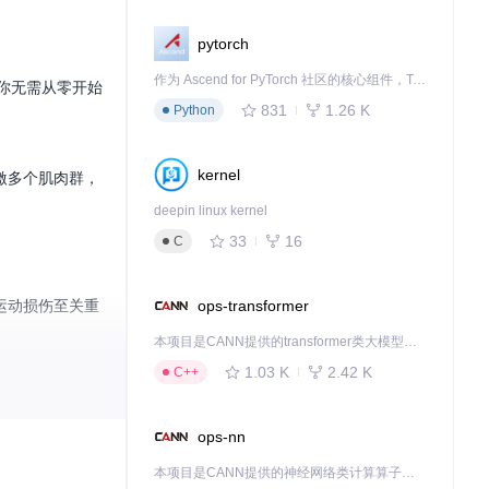
pytorch
作为 Ascend for PyTorch 社区的核心组件，TorchNPU 是昇腾专为 PyTorch 打造的深度学习适配插件，使 PyTorch 框架能够直接调用昇腾 NPU，为开发者提供昇腾 AI 处理器的超强算力。
让你无需从零开始
831
1.26 K
Python
kernel
激多个肌肉群，
deepin linux kernel
33
16
C
ops-transformer
运动损伤至关重
本项目是CANN提供的transformer类大模型算子库，实现网络在NPU上加速计算。
1.03 K
2.42 K
C++
放松腿部肌肉。
ops-nn
本项目是CANN提供的神经网络类计算算子库，实现网络在NPU上加速计算。