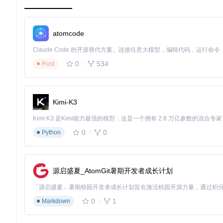
心肺强化训练
心肺强化训练旨在提高心肺功能，包括跑步机、椭圆机等器械训
atomcode
器械专项训练
器械专项训练则针对各类健身器械的标准使用方法，如腹部卷曲
0
534
Rust
集成困难？标准化JSON结构解析 🔍
Kimi-K3
数据集成是开发健身应用的另一大挑战，不同格式的数据难以统一处理。
和可扩展性，极大降低了集成难度。
0
0
Python
JSON数据结构优势
每个健身动作的JSON数据包含动作名称、类别、描述、肌肉群
量时间处理数据格式问题。通过查看项目中的 schema.json 
源启盛夏_AtomGit暑期开发者成长计划
数据应用案例
以交替式壶铃划船动作为例，其JSON数据清晰描述了动作要领
0
1
Markdown
练。