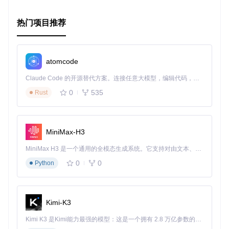
热门项目推荐
atomcode
Claude Code 的开源替代方案。连接任意大模型，编辑代码，运行命令，自动验证 — 全自动执行。用 Rust 构建，极致性能。 ｜ An open-source alternative to Claude Code. Connect any LLM, edit code, run commands, and verify changes — autonomously. Built in Rust for speed. Get Started
0
535
Rust
MiniMax-H3
MiniMax H3 是一个通用的全模态生成系统。它支持对由文本、图像、视频和音频组成的多模态上下文进行统一理解，并能生成分辨率高达 2K、时长可达 15 秒的带原生立体声音频的视频。得益于面向任务泛化的系统设计，H3 在预训练阶段就已具备广泛的多模态上下文理解与生成能力，能够出色地执行复杂的多模态指令。
0
0
Python
Kimi-K3
Kimi K3 是Kimi能力最强的模型：这是一个拥有 2.8 万亿参数的混合专家（MoE）模型，具备原生视觉理解能力，并支持 100 万 token 的上下文窗口。