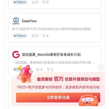
0
0
Python
DataFlow
基于大模型算子和工作流的高效文本大模型训练数据合成框架
0
4
Python
源启盛夏_AtomGit暑期开发者成长计划
「源启盛夏」暑期校园开发者成长计划旨在激活校园开源力量，通过积分激励、认证扶持、资源倾斜等形式，引导高校组织和开发者完成「入驻 — 建项目 — 做贡献 — 获认证 — 得资源」的完整闭环。无论你是想带领社团入驻平台的组织者，还是希望用代码贡献证明自己的开发者，都能在这里找到属于你的成长路径。
0
1
Markdown
700万+用户深度参与代码创作，更多精彩内容等你共创
py-xiaozhi
基于Python的Xiaozhi AI，适用于想要完整Xiaozhi体验而无需拥有专用硬件的用户。
立即登录/注册
0
1
Python