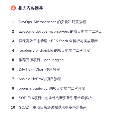
监控服务器和应用日志。
快速响应日志事件，如异常检测和故障排查。
相关内容推荐
对大量日志数据进行实时分析，提取有价值的信息。
对OpenStack或其他分布式系统产生的复杂日志进行集中
处理。
1
DevOps_Microservices 的安装和配置教程
项目特点
2
awesome-devops-mcp-servers 的项目扩展与二次开发
3
探秘高效日志管理：EFK Stack 全解析与实战指南
全自动化部署
：一键安装，减少手动配置工作。
多版本支持
：覆盖6.x、5.6和2.4等不同ELK版本。
4
raspberry-pi-dramble 的项目扩展与二次开发
灵活配置
：支持Nginx或Apache反向代理，可调整服务端
口，自动生成SSL证书。
5
推荐开源项目：json-logging
安全保障
：提供防火墙规则，可选安装X-Pack增强安全
性。
6
Dify Helm Chart 使用教程
跨平台兼容
：支持RHEL7、CentOS7及Rocky Linux、Fe
dora等系统的客户端。
7
Ansible HAProxy 项目教程
对于希望快速搭建并高效管理ELK/EFK堆栈的用户来说，ansi
8
openshift-auto-upi 的项目扩展与二次开发
ble-elk无疑是个理想的选择。只需简单几步，即可拥有一个强
大的日志分析平台。立即加入，让日志管理工作变得更加轻松
9
SOF-ELK项目中的条件判断变量引用错误解析
吧！
10
GOAD：主动目录渗透测试实验室搭建指南