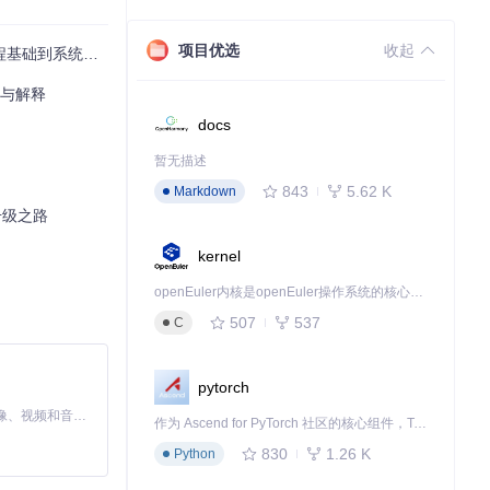
没有特定的项目级
中配置，而不是
项目优选
收起
统构建的思维跃迁
程概念。
构与解释
docs
暂无描述
843
5.62 K
Markdown
升级之路
kernel
openEuler内核是openEuler操作系统的核心，既是系统性能与稳定性的基石，也是连接处理器、设备与服务的桥梁。
507
537
C
pytorch
MiniMax H3 是一个通用的全模态生成系统。它支持对由文本、图像、视频和音频组成的多模态上下文进行统一理解，并能生成分辨率高达 2K、时长可达 15 秒的带原生立体声音频的视频。得益于面向任务泛化的系统设计，H3 在预训练阶段就已具备广泛的多模态上下文理解与生成能力，能够出色地执行复杂的多模态指令。
作为 Ascend for PyTorch 社区的核心组件，TorchNPU 是昇腾专为 PyTorch 打造的深度学习适配插件，使 PyTorch 框架能够直接调用昇腾 NPU，为开发者提供昇腾 AI 处理器的超强算力。
830
1.26 K
Python