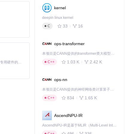
kernel
deepin linux kernel
33
16
C
ops-transformer
本项目是CANN提供的transformer类大模型算子库，实现网络在NPU上加速计算。
1.03 K
2.42 K
C++
基于Python的Xiaozhi AI，适用于想要完整Xiaozhi体验而无需拥有专用硬件的用户。
ops-nn
本项目是CANN提供的神经网络类计算算子库，实现网络在NPU上加速计算。
834
1.65 K
C++
AscendNPU-IR
AscendNPU-IR是基于MLIR（Multi-Level Intermediate Representation）构建的，面向昇腾亲和算子编译时使用的中间表示，提供昇腾完备表达能力，通过编译优化提升昇腾AI处理器计算效率，支持通过生态框架使能昇腾AI处理器与深度调优
496
336
C++