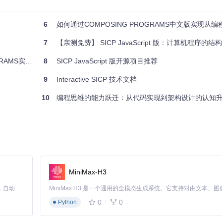
.gitignore
，它定义了哪些文件或文件夹不应被Git跟踪。除此之外，
eme解释器版本）符合项目的要求，但这些设置通常是在个人的开发环境
6
如何通过COMPOSING PROGRAMS中文版实现从编程基础到系
DME或注释，以及官方的SICP文本本身，以便更好地理解上下文和编
7
【亲测免费】 SICP JavaScript 版：计算机程序的结
S实战指南
8
SICP JavaScript 版开源项目推荐
绍。希望这份指南为你深入了解和参与这一宝贵的教育资源提供帮助。
9
Interactive SICP 技术文档
10
编程思维的能力跃迁：从代码实现到架构设计的认知
MiniMax-H3
Claude Code 的开源替代方案。连接任意大模型，编辑代码，运行命令，自动验证 — 全自动执行。用 Rust 构建，极致性能。 ｜ An open-source alternative to Claude Code. Connect any LLM, edit code, run commands, and verify changes — autonomously. Built in Rust for speed. Get Started
0
0
Python