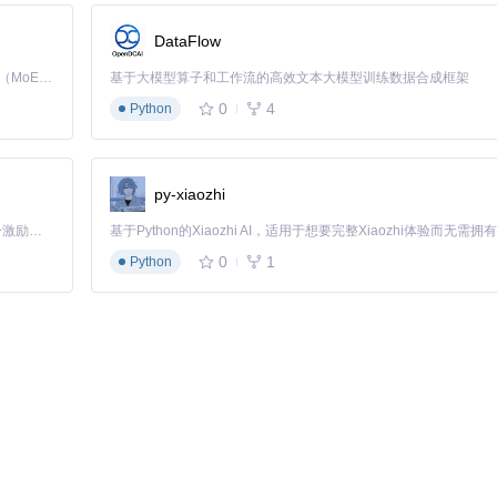
DataFlow
Kimi K3 是Kimi能力最强的模型：这是一个拥有 2.8 万亿参数的混合专家（MoE）模型，具备原生视觉理解能力，并支持 100 万 token 的上下文窗口。
基于大模型算子和工作流的高效文本大模型训练数据合成框架
0
4
Python
py-xiaozhi
「源启盛夏」暑期校园开发者成长计划旨在激活校园开源力量，通过积分激励、认证扶持、资源倾斜等形式，引导高校组织和开发者完成「入驻 — 建项目 — 做贡献 — 获认证 — 得资源」的完整闭环。无论你是想带领社团入驻平台的组织者，还是希望用代码贡献证明自己的开发者，都能在这里找到属于你的成长路径。
0
1
Python