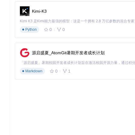
Kimi-K3
0
0
Python
源启盛夏_AtomGit暑期开发者成长计划
0
1
Markdown