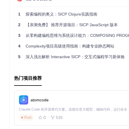
此项目主要依赖于Git进行版本控制，因此直接的配置文件主要是
配置文件。这意味着，开发者需要确保自己的开发环境（如Sch
通过项目内的文件直接指定。
1
探索编程的奥义：SICP Clojure实践指南
为了更深入地使用和贡献于这个项目，建议阅读各个章节下的REA
2
【亲测免费】 推荐开源项目：SICP JavaScript 版本
3
从零构建编程思维与系统设计能力：COMPOSING PROGRAM
以上就是对SICP-Magical-Book项目关键部分的简要介
4
Complexity项目高级使用指南：构建专业静态网站
5
深入浅出解析 Interactive SICP：交互式编程学习新体验
热门项目推荐
atomcode
0
535
Rust