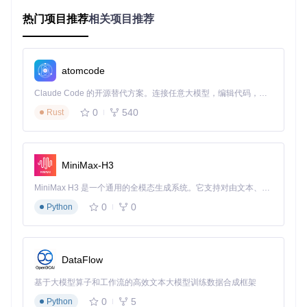
项目获取与编译
热门项目推荐
相关项目推荐
获取项目并构建可执行文件：
git 
clone
atomcode
cd
 ER-Save-Editor

Claude Code 的开源替代方案。连接任意大模型，编辑代码，运行命令，自动验证 — 全自动执行。用 Rust 构建，极致性能。 ｜ An open-source alternative to Claude Code. Connect any LLM, edit code, run commands, and verify changes — autonomously. Built in Rust for speed. Get Started
0
540
Rust
编译完成后，在
target/release/
目录找到生成的可执行文
件。
核心功能深度体验
MiniMax-H3
MiniMax H3 是一个通用的全模态生成系统。它支持对由文本、图像、视频和音频组成的多模态上下文进行统一理解，并能生成分辨率高达 2K、时长可达 15 秒的带原生立体声音频的视频。得益于面向任务泛化的系统设计，H3 在预训练阶段就已具备广泛的多模态上下文理解与生成能力，能够出色地执行复杂的多模态指令。
跨平台完美兼容
0
0
Python
ER-Save-Editor支持PC和PlayStation两大平台，无论你在哪
个设备上游戏，都能享受到相同的编辑体验。
角色属性全面掌控
DataFlow
通过直观的操作界面，你可以轻松调整：
基于大模型算子和工作流的高效文本大模型训练数据合成框架
基础属性：力量、敏捷、智力、信仰
0
5
Python
资源数值：生命值、专注值、精力值