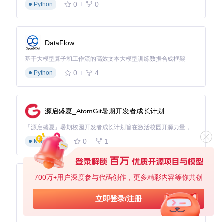
实现
：工具使用"根卷补丁"技术，在系统启动时动态替换或修
0
0
Python
改关键文件，确保补丁在系统更新后仍能保持有效。
优势
：这种方法在兼容性和安全性之间取得平衡，用户可以享
受新系统功能，同时保持系统安全性。
DataFlow
实施蓝图：四阶段升级流程
基于大模型算子和工作流的高效文本大模型训练数据合成框架
0
4
Python
实施阶段1：环境准备与评估
在开始升级前，需要进行全面的准备工作，确保过程顺利且数
据安全。
源启盛夏_AtomGit暑期开发者成长计划
准备
：
「源启盛夏」暑期校园开发者成长计划旨在激活校园开源力量，通过积分激励、认证扶持、资源倾斜等形式，引导高校组织和开发者完成「入驻 — 建项目 — 做贡献 — 获认证 — 得资源」的完整闭环。无论你是想带领社团入驻平台的组织者，还是希望用代码贡献证明自己的开发者，都能在这里找到属于你的成长路径。
确认设备兼容性：访问OpenCore Legacy Patcher官方文
0
1
Markdown
档，确认你的Mac型号是否支持
硬件检查：确保电池健康度在80%以上，存储空间至少有20
GB可用空间
备份数据：使用Time Machine创建完整系统备份，或使用
700万+用户深度参与代码创作，更多精彩内容等你共创
py-xiaozhi
克隆工具制作系统镜像
基于Python的Xiaozhi AI，适用于想要完整Xiaozhi体验而无需拥有专用硬件的用户。
立即登录/注册
执行
：
0
1
Python