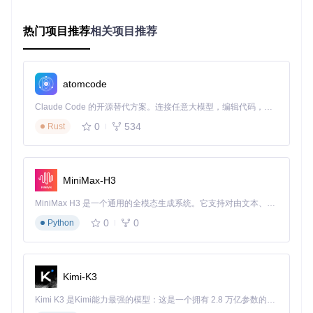
硬件与驱动的兼容性，避免了系统不稳定和功能缺失问题。
技术突破点2：内核扩展适配框架
热门项目推荐
相关项目推荐
Lilu框架作为核心组件，在系统内核与老旧硬件间搭建了沟通
桥梁。这一模块化框架允许动态加载专为旧硬件设计的驱动程
序，解决显卡加速、音频输出等关键功能的兼容性问题。
atomcode
原理
：Lilu通过挂钩内核函数和补丁机制，实现对系统内核的
Claude Code 的开源替代方案。连接任意大模型，编辑代码，运行命令，自动验证 — 全自动执行。用 Rust 构建，极致性能。 ｜ An open-source alternative to Claude Code. Connect any LLM, edit code, run commands, and verify changes — autonomously. Built in Rust for speed. Get Started
实时修改，而无需修改系统文件本身。
0
534
Rust
实现
：针对不同硬件组合，OCLP会自动选择合适的内核扩展
（Kext），如WhateverGreen用于图形适配，AppleALC用于
音频支持等。
MiniMax-H3
优势
：模块化设计确保了对不同硬件组合的广泛支持，同时便
于开发者为新的硬件和系统版本创建适配补丁。
MiniMax H3 是一个通用的全模态生成系统。它支持对由文本、图像、视频和音频组成的多模态上下文进行统一理解，并能生成分辨率高达 2K、时长可达 15 秒的带原生立体声音频的视频。得益于面向任务泛化的系统设计，H3 在预训练阶段就已具备广泛的多模态上下文理解与生成能力，能够出色地执行复杂的多模态指令。
0
0
技术突破点3：安全修补机制
Python
与传统越狱工具不同，OCLP采用安全修补机制，在保持系统
完整性保护(SIP)的同时，对关键系统文件进行针对性修改。
Kimi-K3
原理
：通过创建系统快照和使用APFS文件系统特性，OCLP能
够在不禁用SIP的情况下修改受保护的系统文件。
Kimi K3 是Kimi能力最强的模型：这是一个拥有 2.8 万亿参数的混合专家（MoE）模型，具备原生视觉理解能力，并支持 100 万 token 的上下文窗口。