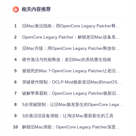
独立显卡如Radeon R9 M370X在适当驱动下可支持Metal 3
图形接口
相关内容推荐
内存和存储升级潜力未被充分利用
多数设备的散热系统仍能有效处理系统负载
1
旧Mac激活指南：用OpenCore Legacy Patcher释放硬件潜力
2
OpenCore Legacy Patcher：解锁老旧Mac设备系统升级潜力的开源工具
技术原理：兼容性破解的三大突破点
3
旧Mac升级：用OpenCore Legacy Patcher释放你的Mac硬件潜力
4
硬件激活与性能释放：老旧Mac的系统重生指南
技术突破点1：SMBIOS身份伪装技术
OpenCore Legacy Patcher的核心技术之一是系统管理BIOS
5
被锁死的Mac？OpenCore Legacy Patcher让老旧设备重获新生
（SMBIOS）重写。这一技术通过修改设备的硬件信息，使ma
cOS识别为受支持的型号。
6
突破硬件限制：OCLP-Mod焕新老旧Mac的macOS兼容性扩展方案
原理
：macOS在启动过程中会检查设备的SMBIOS信息，以此
7
破解苹果霸权：OpenCore Legacy Patcher焕新旧Mac的技术民主化之路
决定是否提供完整功能支持。OCLP通过精确修改这些信息，
使系统误认为在支持的硬件上运行。
8
5步突破限制：让旧Mac焕发新生的OpenCore Legacy Patcher全指南
实现
：工具会根据用户设备型号，自动选择最合适的受支持S
9
3步激活旧设备潜能：让淘汰Mac重获新生的工具
MBIOS配置文件，修改关键参数如设备型号标识符、主板ID和
硬件能力描述。
10
解锁旧Mac潜能：OpenCore Legacy Patcher深度技术解析
优势
：与简单的型号欺骗不同，OCLP的SMBIOS重写保持了