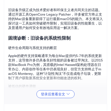
旧设备升级正成为技术爱好者和环保主义者共同关注的话题。
通过开源工具OpenCore Legacy Patcher，许多被官方终止支
持的Mac设备重新获得了运行最新macOS的能力。本文将深入
探讨这一工具如何突破硬件限制，实现旧设备的性能重生，以
及普通用户如何安全有效地应用这一解决方案。
困境诊断：旧设备的系统性限制
硬件生命周期与系统支持的断层
Apple的硬件支持策略通常为每台Mac提供约5-7年的系统更新
支持，这导致许多仍具备良好性能的设备被过早淘汰。以2015
款MacBook Pro为例，其搭载的Intel Haswell架构处理器在日
常办公、内容创作等任务中仍表现良好，但官方支持终止于m
acOS Monterey。这种"计划性淘汰"不仅造成电子垃圾，更限
制了用户获取新系统安全更新和功能改进的权利。
被低估的硬件潜能
登录后查看全文
深入分析被淘汰设备的硬件配置，我们发现其实际性能往往被
系统限制所掩盖：
Intel Haswell处理器支持AVX2指令集，满足现代应用需求