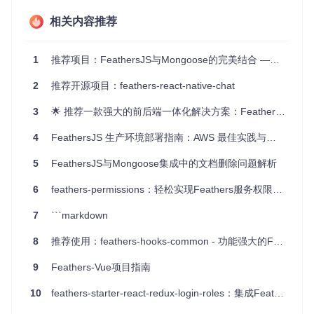
请求。
创建本地发布者，将本地服务的事件分发给远程应用。
相关内容推荐
服务注册与发现
:
1
推荐项目：FeathersJS与Mongoose的完美结合 —— feathers-mongoose
通过覆盖
app.use
方法，将本地 Feathers 服务发布给
远程应用。
2
推荐开源项目：feathers-react-native-chat
当应用发现新的远程服务时，创建本地请求者（request
er）和订阅者，以便与远程服务进行交互。
3
🌟 推荐一款强大的前后端一体化解决方案：Feathers-Redux
服务注销
:
4
FeathersJS 生产环境部署指南：AWS 最佳实践与文件处理方案
通过覆盖
app.unuse
方法，将本地移除的服务从远程
5
FeathersJS与Mongoose集成中的文档删除问题解析
应用中注销。
性能与可靠性
6
feathers-permissions：轻松实现Feathers服务权限管理
feathers-distributed
在 v0.7 到 v1.x 版本之间进行了重
7
```markdown
大架构调整，从每个服务一个请求者/发布者和响应者/订阅
者，改为每个应用一个请求者/发布者和响应者/订阅者，从而
8
推荐使用：feathers-hooks-common - 功能强大的Feathers服务钩子库
简化了底层网络结构，提高了性能和可靠性。
9
Feathers-Vue项目指南
项目及技术应用场景
10
feathers-starter-react-redux-login-roles：集成Feathers与Redux的生产级应用模板
应用场景