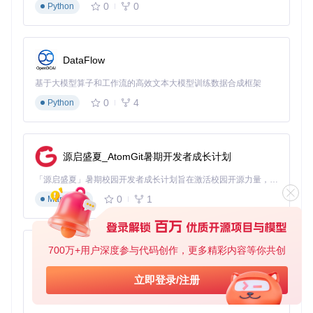
额外功能
0
0
Python
服务过滤
: 可以选择性地发布或消费特定的服务，避免不必
要的资源消耗。
路径映射
: 可以自定义远程服务的本地路径，避免路径冲
突。
DataFlow
钩子和中间件
: 可以为远程服务添加钩子和中间件，实现更
基于大模型算子和工作流的高效文本大模型训练数据合成框架
灵活的控制。
0
4
Python
结语
feathers-distributed
是一个强大且易用的微服务管理工
具，它结合了 Feathers.js 和 cote 的优势，为开发者提供了一
源启盛夏_AtomGit暑期开发者成长计划
个高效、可靠的微服务架构解决方案。无论你是构建大型分布
式系统，还是需要实时数据同步的应用，
feathers-distrib
「源启盛夏」暑期校园开发者成长计划旨在激活校园开源力量，通过积分激励、认证扶持、资源倾斜等形式，引导高校组织和开发者完成「入驻 — 建项目 — 做贡献 — 获认证 — 得资源」的完整闭环。无论你是想带领社团入驻平台的组织者，还是希望用代码贡献证明自己的开发者，都能在这里找到属于你的成长路径。
uted
都能帮助你轻松应对挑战，提升开发效率。
0
1
Markdown
立即尝试
feathers-distributed
，开启你的微服务之旅
吧！
700万+用户深度参与代码创作，更多精彩内容等你共创
py-xiaozhi
基于Python的Xiaozhi AI，适用于想要完整Xiaozhi体验而无需拥有专用硬件的用户。
立即登录/注册
更多详情，请访问
GitHub 项目页面
。
0
1
Python