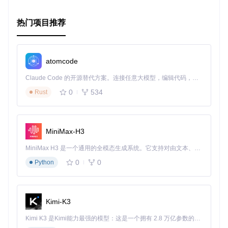
微服务架构
: 适用于需要将大型应用拆分为多个独立服务的
场景，每个服务可以独立部署和扩展。
API 网关
: 作为 API 网关，集中管理多个微服务的请求和响
热门项目推荐
应，提供统一的接口。
实时应用
: 适用于需要实时数据同步和事件驱动的应用，如
聊天应用、实时监控系统等。
技术应用
atomcode
零配置部署
: 无需手动配置 IP 地址、端口或路由，自动发现
Claude Code 的开源替代方案。连接任意大模型，编辑代码，运行命令，自动验证 — 全自动执行。用 Rust 构建，极致性能。 ｜ An open-source alternative to Claude Code. Connect any LLM, edit code, run commands, and verify changes — autonomously. Built in Rust for speed. Get Started
和配置服务。
去中心化管理
: 没有单一的管理节点，避免了单点故障，提
0
534
Rust
高了系统的可靠性。
容错与扩展
: 支持水平扩展，自动处理服务故障，确保请求
不会丢失。
MiniMax-H3
项目特点
MiniMax H3 是一个通用的全模态生成系统。它支持对由文本、图像、视频和音频组成的多模态上下文进行统一理解，并能生成分辨率高达 2K、时长可达 15 秒的带原生立体声音频的视频。得益于面向任务泛化的系统设计，H3 在预训练阶段就已具备广泛的多模态上下文理解与生成能力，能够出色地执行复杂的多模态指令。
主要特点
0
0
Python
零配置
: 无需手动配置网络参数，自动发现和配置服务。
去中心化
: 没有单一的管理节点，避免了单点故障。
自动发现
: 服务自动发现彼此，无需中央注册中心。
容错
: 当服务宕机时，不会丢失任何请求。
Kimi-K3
可扩展
: 支持水平扩展，可以部署在任意数量的机器上。
Kimi K3 是Kimi能力最强的模型：这是一个拥有 2.8 万亿参数的混合专家（MoE）模型，具备原生视觉理解能力，并支持 100 万 token 的上下文窗口。
高性能
: 每秒处理数千条消息，满足高并发需求。