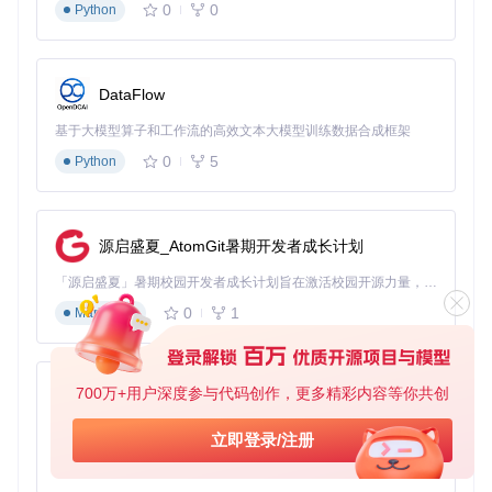
能在检测卡片数据是否被篡改时尤为实用，比手动对比效率提
0
0
Python
升12倍。操作时建议启用"忽略空白扇区"选项，以过滤无效对
比结果。
技巧二：自定义密钥算法扩展
DataFlow
高级用户可通过编辑安装目录下的"Algorithms.xml"文件，添
加自定义加密算法。例如，通过添加SM4国密算法配置，可实
基于大模型算子和工作流的高效文本大模型训练数据合成框架
现对国产加密卡片的支持。修改完成后需重启软件使配置生
0
5
Python
效，此功能为原文章未提及的高级特性。
故障树分析：常见问题解决方案
源启盛夏_AtomGit暑期开发者成长计划
连接失败

「源启盛夏」暑期校园开发者成长计划旨在激活校园开源力量，通过积分激励、认证扶持、资源倾斜等形式，引导高校组织和开发者完成「入驻 — 建项目 — 做贡献 — 获认证 — 得资源」的完整闭环。无论你是想带领社团入驻平台的组织者，还是希望用代码贡献证明自己的开发者，都能在这里找到属于你的成长路径。
├─驱动问题

0
1
Markdown
│ ├─症状：设备管理器显示黄色感叹号

│ └─解决：安装最新版PC/SC驱动（需匹配读卡器型号）

├─硬件故障

│ ├─症状：读卡器指示灯不亮

700万+用户深度参与代码创作，更多精彩内容等你共创
│ └─解决：更换USB端口或测试读卡器在其他电脑上的可用性

py-xiaozhi
└─权限不足

  ├─症状：提示"访问被拒绝"

基于Python的Xiaozhi AI，适用于想要完整Xiaozhi体验而无需拥有专用硬件的用户。
立即登录/注册
  └─解决：以管理员身份运行软件并检查用户组权限设置

0
1
Python