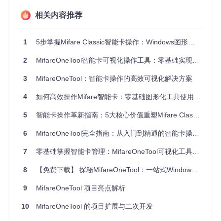
场景化解决方案：从理论到实践的完整路径
相关内容推荐
场景一：企业门禁卡批量管理
1
5步掌握Mifare Classic智能卡操作：Windows图形化工具全攻略
某物业公司需要为50名新员工配置门禁权限，传统流程需要逐
张卡片手动写入数据，耗时约3小时。使用MifareOneTool可将
2
MifareOneTool智能卡可视化操作工具：零基础实现门禁卡管理与数据安全备份
此过程优化至1小时内完成，具体实施步骤如下：
3
MifareOneTool：智能卡操作的高效可视化解决方案
📌
① 模板创建
请执行以下操作序列：启动软件后点击"文
件"→"新建模板"，在弹出窗口中设置扇区权限位为0x0F（完
4
如何高效操作Mifare智能卡：零基础图形化工具使用指南
全访问权限），数据区填充公司门禁系统的基础配置信息。完
成后保存为".mft"格式模板文件，此文件可重复用于同类型卡
5
智能卡操作革新指南：5大核心价值重塑Mifare Classic管理效率
片配置。
6
MifareOneTool完全指南：从入门到精通的智能卡操作实践手册
📌
② 设备配置
请确认已连接符合PC/SC标准的NFC读卡器，
在"设备"菜单中选择"自动检测"，软件将显示设备型号及固件
7
零基础掌握智能卡管理：MifareOneTool可视化工具全攻略
版本。验证设备状态为"就绪"后，方可进行下一步操作。
8
【免费下载】 探秘MifareOneTool：一站式Windows图形界面MIFARE经典卡工具
📌
③ 批量写入验证
请将空白卡片放置于读卡器感应区，点
击"工具"→"批量操作"，导入之前创建的模板文件并设置写入
9
MifareOneTool 项目亮点解析
数量为50。系统将自动完成卡片检测→数据写入→校验确认的
全流程，每个卡片的处理周期约为60秒。操作完成后生成包含
所有卡片UID和写入状态的CSV报告。
10
MifareOneTool 的项目扩展与二次开发