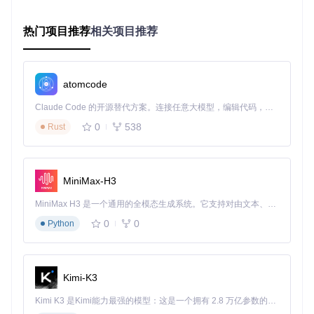
场景二：校园卡密钥恢复
当校园卡因密钥变更导致原有数据无法读取时，传统方法需要
热门项目推荐
相关项目推荐
联系卡务中心重置，流程通常需要3个工作日。使用MifareOn
eTool的密钥恢复功能可将解决周期缩短至15分钟：
📌
① 密钥池加载
请通过"密钥"→"导入历史记录"功能，加载软
atomcode
件自动保存的密钥数据库。该数据库记录了过去成功读取过的
所有卡片密钥信息，默认路径为软件安装目录下的"KeyStore.
Claude Code 的开源替代方案。连接任意大模型，编辑代码，运行命令，自动验证 — 全自动执行。用 Rust 构建，极致性能。 ｜ An open-source alternative to Claude Code. Connect any LLM, edit code, run commands, and verify changes — autonomously. Built in Rust for speed. Get Started
dat"文件。
0
538
Rust
📌
② 深度扫描
请选择"高级"→"多算法破解"，系统将依次尝试
AES、DES和3DES加密算法组合，对卡片进行分层密钥探
测。此过程需保持卡片稳定放置，平均耗时约8分钟。
MiniMax-H3
📌
③ 数据恢复验证
破解成功后，软件将自动生成新的密钥文
件。请立即执行"读取卡片"操作，验证数据完整性。建议将恢
MiniMax H3 是一个通用的全模态生成系统。它支持对由文本、图像、视频和音频组成的多模态上下文进行统一理解，并能生成分辨率高达 2K、时长可达 15 秒的带原生立体声音频的视频。得益于面向任务泛化的系统设计，H3 在预训练阶段就已具备广泛的多模态上下文理解与生成能力，能够出色地执行复杂的多模态指令。
复的密钥信息备份至独立存储介质，以备后续使用。
0
0
Python
专家技巧：提升操作效率的进阶方法
技巧一：扇区数据快速对比
Kimi-K3
通过"工具"→"扇区对比"功能，可同时加载两张卡片的备份文
件（.mfd格式），系统将以不同颜色高亮显示差异扇区。此功
Kimi K3 是Kimi能力最强的模型：这是一个拥有 2.8 万亿参数的混合专家（MoE）模型，具备原生视觉理解能力，并支持 100 万 token 的上下文窗口。