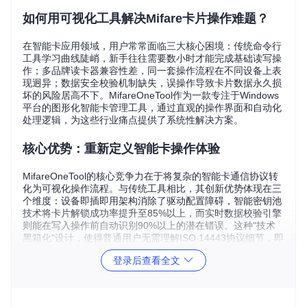
如何用可视化工具解决Mifare卡片操作难题？
在智能卡应用领域，用户常常面临三大核心困境：传统命令行
工具学习曲线陡峭，新手往往需要数小时才能完成基础读写操
作；多品牌读卡器兼容性差，同一套操作流程在不同设备上表
现迥异；数据安全校验机制缺失，误操作导致卡片数据永久损
坏的风险居高不下。MifareOneTool作为一款专注于Windows
平台的图形化智能卡管理工具，通过直观的操作界面和自动化
处理逻辑，为这些行业痛点提供了系统性解决方案。
核心优势：重新定义智能卡操作体验
MifareOneTool的核心竞争力在于将复杂的智能卡通信协议转
化为可视化操作流程。与传统工具相比，其创新优势体现在三
个维度：设备即插即用架构消除了驱动配置障碍，智能密钥池
技术将卡片解锁成功率提升至85%以上，而实时数据校验引擎
则能在写入操作前自动识别90%以上的潜在错误。这种"技术
黑箱化"设计，使得普通用户无需理解ISO 14443协议细节，即
可完成专业级卡片管理任务。
登录后查看全文
💡
UID识别原理
：通过读取卡片的唯一标识符（UID）实现设
备身份验证，这是所有后续操作的基础。应用价值在于：确保
每次操作针对正确的目标卡片，防止跨设备混淆。