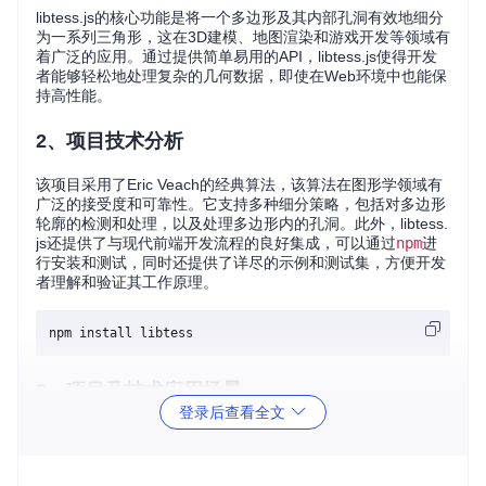
libtess.js的核心功能是将一个多边形及其内部孔洞有效地细分
为一系列三角形，这在3D建模、地图渲染和游戏开发等领域有
着广泛的应用。通过提供简单易用的API，libtess.js使得开发
者能够轻松地处理复杂的几何数据，即使在Web环境中也能保
持高性能。
2、项目技术分析
该项目采用了Eric Veach的经典算法，该算法在图形学领域有
广泛的接受度和可靠性。它支持多种细分策略，包括对多边形
轮廓的检测和处理，以及处理多边形内的孔洞。此外，libtess.
js还提供了与现代前端开发流程的良好集成，可以通过
npm
进
行安装和测试，同时还提供了详尽的示例和测试集，方便开发
者理解和验证其工作原理。
3、项目及技术应用场景
登录后查看全文
3D建模
: 在构建复杂的3D模型时，libtess.js可以帮助生成平
滑的表面纹理。
WebGL应用
: 将多边形细分成三角形，可以无缝集成到We