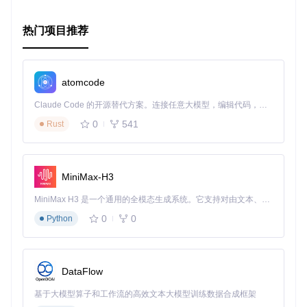
热门项目推荐
atomcode
Claude Code 的开源替代方案。连接任意大模型，编辑代码，运行命令，自动验证 — 全自动执行。用 Rust 构建，极致性能。 ｜ An open-source alternative to Claude Code. Connect any LLM, edit code, run commands, and verify changes — autonomously. Built in Rust for speed. Get Started
0
541
Rust
MiniMax-H3
MiniMax H3 是一个通用的全模态生成系统。它支持对由文本、图像、视频和音频组成的多模态上下文进行统一理解，并能生成分辨率高达 2K、时长可达 15 秒的带原生立体声音频的视频。得益于面向任务泛化的系统设计，H3 在预训练阶段就已具备广泛的多模态上下文理解与生成能力，能够出色地执行复杂的多模态指令。
0
0
Python
DataFlow
基于大模型算子和工作流的高效文本大模型训练数据合成框架