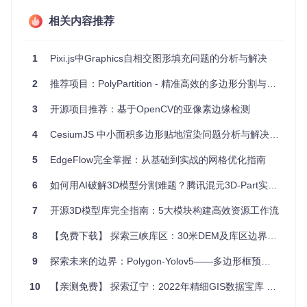
bGL应用程序中，创建互动的3D场景。
相关内容推荐
GIS系统
: 地图渲染和地理信息系统需要准确处理各种地理
边界，libtess.js能确保精细的几何细分。
游戏开发
: 用于物体的碰撞检测、地形绘制等复杂图形操
1
Pixi.js中Graphics自相交图形填充问题的分析与解决
作。
2
推荐项目：PolyPartition - 精准高效的多边形分割与三角化工具箱
4、项目特点
3
开源项目推荐：基于OpenCV的亚像素边缘检测
高效可靠
: 基于经典的SGI参考实现，经过实践证明的细分
4
CesiumJS 中小面积多边形贴地渲染问题分析与解决方案
算法。
易用性
: 提供清晰的API，便于在JavaScript项目中集成和使
5
EdgeFlow完全掌握：从基础到实战的网格优化指南
用。
浏览器兼容
: 兼容浏览器环境，适合WebGL和Web应用开
6
如何用AI破解3D模型分割难题？腾讯混元3D-Part实战指南
发。
全面的测试
: 拥有详细的单元测试和期望值比较工具，确保
7
开源3D模型库完全指南：5大模块构建高效资源工作流
代码质量和稳定性。
自由软件许可
: 使用宽松的SGI Free Software License B v
8
【免费下载】 探索三峡库区：30米DEM及库区边界资源下载推荐
2.0，相当于X11许可证，符合现代开源软件标准。
9
探索未来的边界：Polygon-Yolov5——多边形框预测的革命
总的来说，libtess.js是一个强大的、可靠的多边形细分解决方
案，无论你是初级开发者还是经验丰富的图形专家，都能从它
10
【亲测免费】 探索辽宁：2022年精细GIS数据宝库 —— 辽宁省行政区划及道路网SHP文件全面解析
的强大功能和易用性中受益。立即加入并探索libtess.js如何提
升你的图形编程体验！