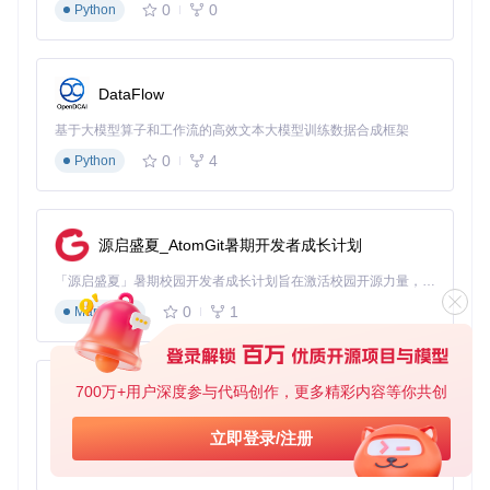
0
0
Python
指定输出目录
DataFlow
基于大模型算子和工作流的高效文本大模型训练数据合成框架
0
4
Python
生成项目文件
源启盛夏_AtomGit暑期开发者成长计划
预期结果
：命令执行完成后，终端将显示解密状态报告，包括
「源启盛夏」暑期校园开发者成长计划旨在激活校园开源力量，通过积分激励、认证扶持、资源倾斜等形式，引导高校组织和开发者完成「入驻 — 建项目 — 做贡献 — 获认证 — 得资源」的完整闭环。无论你是想带领社团入驻平台的组织者，还是希望用代码贡献证明自己的开发者，都能在这里找到属于你的成长路径。
成功解密的文件数量和保存路径。
0
1
Markdown
进阶技巧：不同用户类型的效率提升方案
新手用户指南
700万+用户深度参与代码创作，更多精彩内容等你共创
py-xiaozhi
优先使用图形界面版本，直观了解文件结构
从单个小文件开始尝试，熟悉解密流程
基于Python的Xiaozhi AI，适用于想要完整Xiaozhi体验而无需拥有专用硬件的用户。
立即登录/注册
利用"Generate Project"功能快速搭建可编辑的项目环境
进阶用户方案
0
1
Python
创建批处理脚本处理多个游戏资源