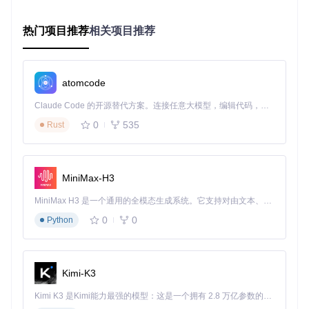
git 
clone
热门项目推荐
相关项目推荐
根据操作系统选择对应版本
Windows用户：直接使用Deploy目录下的可执行文件
atomcode
其他系统：通过源码编译生成可执行文件
图形界面使用（适合新手用户）
Claude Code 的开源替代方案。连接任意大模型，编辑代码，运行命令，自动验证 — 全自动执行。用 Rust 构建，极致性能。 ｜ An open-source alternative to Claude Code. Connect any LLM, edit code, run commands, and verify changes — autonomously. Built in Rust for speed. Get Started
0
535
Rust
启动RPGMakerDecrypter.Gui.exe
通过"File"菜单打开加密档案文件
在左侧文件列表中选择需要解密的资源
MiniMax-H3
点击"Extract"按钮指定输出目录
MiniMax H3 是一个通用的全模态生成系统。它支持对由文本、图像、视频和音频组成的多模态上下文进行统一理解，并能生成分辨率高达 2K、时长可达 15 秒的带原生立体声音频的视频。得益于面向任务泛化的系统设计，H3 在预训练阶段就已具备广泛的多模态上下文理解与生成能力，能够出色地执行复杂的多模态指令。
勾选"Generate Project"可生成完整项目结构
0
0
Python
预期结果
：解密后的文件将按原始目录结构保存，可直接用于
修改或分析。
命令行使用（适合进阶用户）
Kimi-K3
基本解密命令
Kimi K3 是Kimi能力最强的模型：这是一个拥有 2.8 万亿参数的混合专家（MoE）模型，具备原生视觉理解能力，并支持 100 万 token 的上下文窗口。