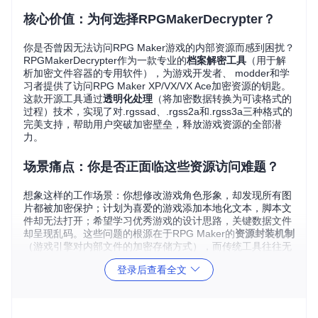
核心价值：为何选择RPGMakerDecrypter？
你是否曾因无法访问RPG Maker游戏的内部资源而感到困扰？
RPGMakerDecrypter作为一款专业的
档案解密工具
（用于解
析加密文件容器的专用软件），为游戏开发者、 modder和学
习者提供了访问RPG Maker XP/VX/VX Ace加密资源的钥匙。
这款开源工具通过
透明化处理
（将加密数据转换为可读格式的
过程）技术，实现了对.rgssad、.rgss2a和.rgss3a三种格式的
完美支持，帮助用户突破加密壁垒，释放游戏资源的全部潜
力。
场景痛点：你是否正面临这些资源访问难题？
想象这样的工作场景：你想修改游戏角色形象，却发现所有图
片都被加密保护；计划为喜爱的游戏添加本地化文本，脚本文
件却无法打开；希望学习优秀游戏的设计思路，关键数据文件
却呈现乱码。这些问题的根源在于RPG Maker的
资源封装机制
（游戏引擎对内部文件的加密存储方式），而传统工具往往无
法应对不同版本的加密算法差异，导致资源提取效率低下或完
登录后查看全文
全失败。
解决方案：全方位解密能力解析