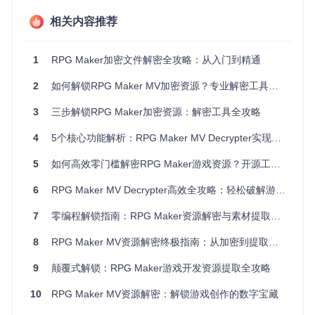
RPGMakerDecrypter通过模块化设计提供了完整的解密方
相关内容推荐
案：
多版本兼容
：内置对RPG Maker XP/VX/VX Ace三个版本的
1
RPG Maker加密文件解密全攻略：从入门到精通
算法支持
双界面操作
：同时提供命令行和图形界面两种操作模式
2
如何解锁RPG Maker MV加密资源？专业解密工具全解析
项目生成功能
：可自动还原完整的游戏项目结构
批量处理支持
：支持多文件同时解密和目录级操作
3
三步解锁RPG Maker加密资源：解密工具全攻略
该工具的核心优势在于其
自适应解密引擎
（能够自动识别文件
4
5个核心功能解析：RPG Maker MV Decrypter实现游戏资源解密全攻略
版本并应用对应解密算法的核心组件），即使文件被重命名或
修改扩展名，仍能准确判断其真实格式并执行正确的解密流
5
如何高效零门槛解密RPG Maker游戏资源？开源工具RPG Maker MV Decrypter全攻略
程。
6
RPG Maker MV Decrypter高效全攻略：轻松破解游戏加密资源
操作指南：从安装到解密的完整流程
7
零编程解锁指南：RPG Maker资源解密与素材提取完全攻略
前提条件
.NET Framework 4.5或更高版本（Windows系统）
8
RPG Maker MV资源解密终极指南：从加密到提取的完整实战攻略
Mono运行时（Linux/macOS系统）
Git工具（用于获取源码）
9
颠覆式解锁：RPG Maker游戏开发资源提取全攻略
安装步骤
10
RPG Maker MV资源解密：解锁游戏创作的数字宝藏
克隆项目仓库