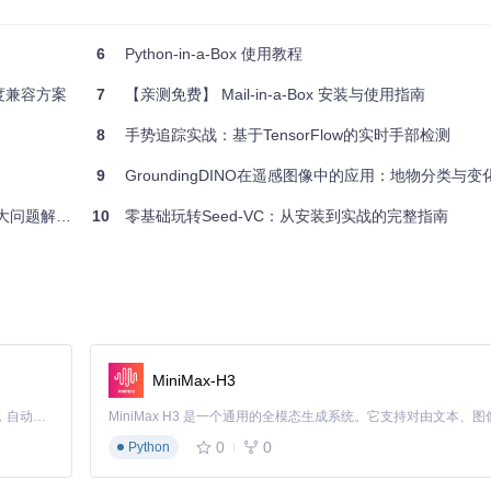
6
Python-in-a-Box 使用教程
深度兼容方案
7
【亲测免费】 Mail-in-a-Box 安装与使用指南
8
手势追踪实战：基于TensorFlow的实时手部检测
9
GroundingDINO在遥感图像中的应用：地物分类与变
题解决方案
10
零基础玩转Seed-VC：从安装到实战的完整指南
MiniMax-H3
Claude Code 的开源替代方案。连接任意大模型，编辑代码，运行命令，自动验证 — 全自动执行。用 Rust 构建，极致性能。 ｜ An open-source alternative to Claude Code. Connect any LLM, edit code, run commands, and verify changes — autonomously. Built in Rust for speed. Get Started
0
0
Python