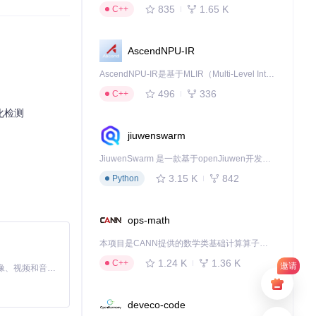
835
1.65 K
C++
AscendNPU-IR
AscendNPU-IR是基于MLIR（Multi-Level Intermediate Representation）构建的，面向昇腾亲和算子编译时使用的中间表示，提供昇腾完备表达能力，通过编译优化提升昇腾AI处理器计算效率，支持通过生态框架使能昇腾AI处理器与深度调优
496
336
C++
化检测
jiuwenswarm
JiuwenSwarm 是一款基于openJiuwen开发的智能AI Agent，它能够将大语言模型的强大能力，通过你日常使用的各类通讯应用，直接延伸至你的指尖。
3.15 K
842
Python
ops-math
本项目是CANN提供的数学类基础计算算子库，实现网络在NPU上加速计算。
1.24 K
1.36 K
C++
邀请
MiniMax H3 是一个通用的全模态生成系统。它支持对由文本、图像、视频和音频组成的多模态上下文进行统一理解，并能生成分辨率高达 2K、时长可达 15 秒的带原生立体声音频的视频。得益于面向任务泛化的系统设计，H3 在预训练阶段就已具备广泛的多模态上下文理解与生成能力，能够出色地执行复杂的多模态指令。
deveco-code