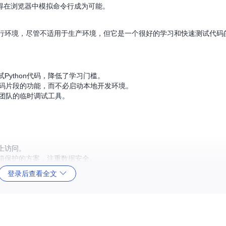
使得在浏览器中模拟命令行成为可能。
。
n运行环境，尽管不适用于生产环境，但它是一个很好的学习和快速测试代码
ython代码，降低了学习门槛。
n代码片段的功能，而不必启动本地开发环境。
程团队的临时调试工具。
上访问。
箱保护的方案，注重数据安全。
代码，还有其他类似服务如
Riju
提供更安全的替代方案。
登录后查看全文
但对于临时性的代码测试和教学场景，它是极具吸引力的选择。赶紧试试看，让Py