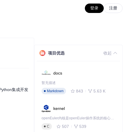
登录
注册
项目优选
收起
docs
暂无描述
thon集成开发
843
5.63 K
Markdown
kernel
openEuler内核是openEuler操作系统的核心，既是系统性能与稳定性的基石，也是连接处理器、设备与服务的桥梁。
507
539
C