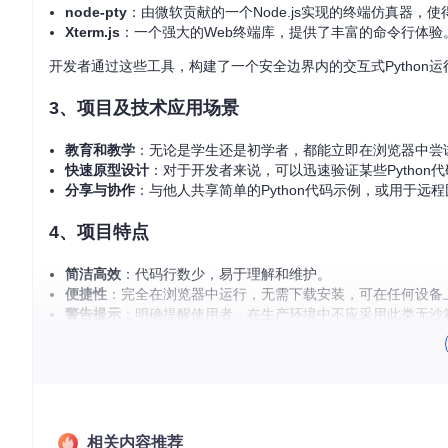
node-pty
：由微软贡献的一个Node.js实现的终端仿真器，
Xterm.js
：一个强大的Web终端库，提供了丰富的命令行体验
开发者通过这些工具，构建了一个安全边界内的交互式Pytho
3、项目及技术应用场景
教育和教学
：无论是学生还是初学者，都能立即在浏览器中尝试P
快速原型设计
：对于开发者来说，可以迅速验证某些Pytho
分享与协作
：与他人共享简单的Python代码示例，或用于远
4、项目特点
简洁高效
：代码行数少，易于理解和维护。
便捷性
：完全在浏览器中运行，无需下载安装，可在任何设备
警告提示
：明确提醒使用者，在生产环境中不应采用此类无沙
开源与社区支持
：基于开放源码项目构建，可自由查看和贡献
虽然Python in a Box不适合处理敏感或大规模计算任务，
更加轻便和有趣吧！
相关内容推荐