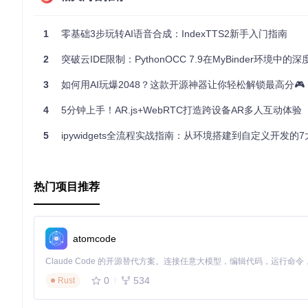
1
零基础3步玩转AI语音合成：IndexTTS2新手入门指南
2
突破云IDE限制：PythonOCC 7.9在MyBinder环境中的
3
如何用AI玩爆2048？这款开源神器让你轻松解锁最高分🎮
4
5分钟上手！AR.js+WebRTC打造跨设备AR多人互动体验
5
ipywidgets全流程实战指南：从环境搭建到自定义开发的7大问
热门项目推荐
atomcode
0
534
Rust