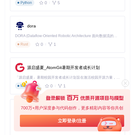
0
5
Python
dora
DORA (Dataflow-Oriented Robotic Architecture 面向数据流的机器人架构) 是为 AI 与具身智能机器人打造的高性能开发框架，以数据流范式重构开发逻辑，原生支持分布式部署与端边云协同 —— 无需复杂适配，即可实现一体端到端具身大小脑、VLA等模型部署，无缝衔接感知、推理、控制全链路，让 AI 能力与机器人动作深度融合。 依托 Rust 内核与零拷贝通信技术，它将具身大小脑、VLA等模型推理、多模态数据融合延迟压缩至微秒级，同时兼容 ROS2 生态与国产 AI 芯片，彻底降低具身智能机器人的开发门槛，让分布式部署下的 AI 赋能创新更高效、更灵活。
0
1
Rust
源启盛夏_AtomGit暑期开发者成长计划
「源启盛夏」暑期校园开发者成长计划旨在激活校园开源力量，通过积分激励、认证扶持、资源倾斜等形式，引导高校组织和开发者完成「入驻 — 建项目 — 做贡献 — 获认证 — 得资源」的完整闭环。无论你是想带领社团入驻平台的组织者，还是希望用代码贡献证明自己的开发者，都能在这里找到属于你的成长路径。
0
1
Markdown
700万+用户深度参与代码创作，更多精彩内容等你共创
py-xiaozhi
基于Python的Xiaozhi AI，适用于想要完整Xiaozhi体验而无需拥有专用硬件的用户。
立即登录/注册
0
1
Python