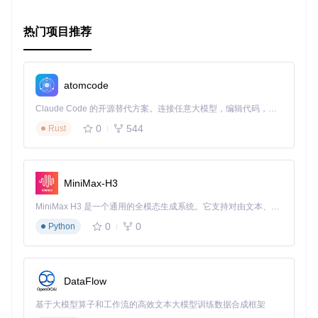
热门项目推荐
atomcode
Claude Code 的开源替代方案。连接任意大模型，编辑代码，运行命令，自动验证 — 全自动执行。用 Rust 构建，极致性能。 ｜ An open-source alternative to Claude Code. Connect any LLM, edit code, run commands, and verify changes — autonomously. Built in Rust for speed. Get Started
0
544
Rust
MiniMax-H3
MiniMax H3 是一个通用的全模态生成系统。它支持对由文本、图像、视频和音频组成的多模态上下文进行统一理解，并能生成分辨率高达 2K、时长可达 15 秒的带原生立体声音频的视频。得益于面向任务泛化的系统设计，H3 在预训练阶段就已具备广泛的多模态上下文理解与生成能力，能够出色地执行复杂的多模态指令。
0
0
Python
DataFlow
基于大模型算子和工作流的高效文本大模型训练数据合成框架