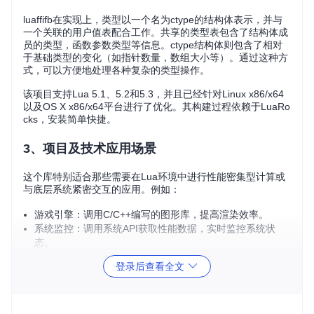
luaffifb在实现上，类型以一个名为ctype的结构体表示，并与
一个关联的用户值表配合工作。共享的类型表包含了结构体成
员的类型，函数参数类型等信息。ctype结构体则包含了相对
于基础类型的变化（如指针数量，数组大小等）。通过这种方
式，可以方便地处理各种复杂的类型操作。
该项目支持Lua 5.1、5.2和5.3，并且已经针对Linux x86/x64
以及OS X x86/x64平台进行了优化。其构建过程依赖于LuaRo
cks，安装简单快捷。
3、项目及技术应用场景
这个库特别适合那些需要在Lua环境中进行性能密集型计算或
与底层系统紧密交互的应用。例如：
游戏引擎：调用C/C++编写的图形库，提高渲染效率。
系统监控：调用系统API获取性能数据，实时监控系统状
态。
数据处理：利用已有的C库处理大量数据，提升数据处理速
登录后查看全文
度。
由于其与LuaJIT的FFI接口兼容，使得已有的LuaJIT FFI代码
可以直接在luaffifb中运行，无需修改，降低了迁移成本。