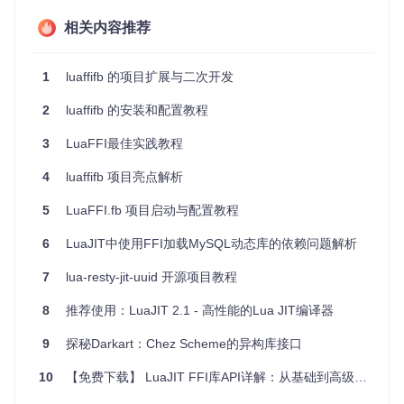
4、项目特点
相关内容推荐
兼容性
：设计与LuaJIT的FFI扩展源码兼容，使你可以无缝
1
luaffifb 的项目扩展与二次开发
迁移已有代码。
多平台支持
：目前支持Linux和Mac OS的x86/x64架构。
2
luaffifb 的安装和配置教程
易于构建
：仅需一条命令即可完成安装，对Lua版本要求灵
活。
3
LuaFFI最佳实践教程
高效调用
：动态编译调用代码，直接在硬件级别执行，提供
高效性能。
4
luaffifb 项目亮点解析
错误处理
：内置
errno
管理机制，方便处理C函数调用时可
5
LuaFFI.fb 项目启动与配置教程
能出现的错误。
尽管存在一些限制（如不完全的元方法支持），但luaffifb以其
6
LuaJIT中使用FFI加载MySQL动态库的依赖问题解析
强大的功能和易用性，成为了在Lua环境中与C交互的理想工
具。如果你在寻找一个能够提升性能并简化跨语言交互的解决
7
lua-resty-jit-uuid 开源项目教程
方案，luaffifb绝对值得尝试。
8
推荐使用：LuaJIT 2.1 - 高性能的Lua JIT编译器
9
探秘Darkart：Chez Scheme的异构库接口
10
【免费下载】 LuaJIT FFI库API详解：从基础到高级应用