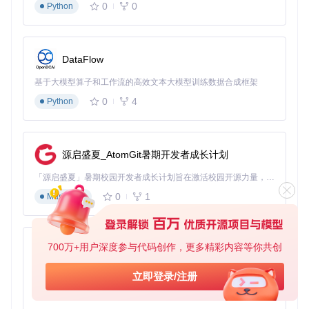
展开"三指手势"部分
0
0
Python
将"轻扫"和"轻触"全部设置为"无操作"
确认所有下拉菜单均显示"Nothing"
优化轻触行为设置
DataFlow
轻触设置直接影响拖拽体验，正确配置如下：
基于大模型算子和工作流的高效文本大模型训练数据合成框架
0
4
Python
关键配置项：
✅ 启用"单指轻触单击"和"双指轻触右键单击"
❌ 禁用"轻触两次并拖动以多选"（此选项会严重干扰三指拖
源启盛夏_AtomGit暑期开发者成长计划
拽）
「源启盛夏」暑期校园开发者成长计划旨在激活校园开源力量，通过积分激励、认证扶持、资源倾斜等形式，引导高校组织和开发者完成「入驻 — 建项目 — 做贡献 — 获认证 — 得资源」的完整闭环。无论你是想带领社团入驻平台的组织者，还是希望用代码贡献证明自己的开发者，都能在这里找到属于你的成长路径。
⚠️ 可选禁用"按下触控板右下角以右键单击"避免误触发
配置核心拖拽功能
0
1
Markdown
打开ThreeFingerDragOnWindows应用，进入"Three Finger
Drag"设置页面：
700万+用户深度参与代码创作，更多精彩内容等你共创
py-xiaozhi
基础设置推荐：
基于Python的Xiaozhi AI，适用于想要完整Xiaozhi体验而无需拥有专用硬件的用户。
立即登录/注册
0
1
Python
打开"启用三指拖拽"主开关