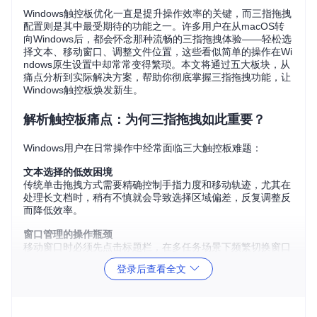
Windows触控板优化一直是提升操作效率的关键，而三指拖拽
配置则是其中最受期待的功能之一。许多用户在从macOS转
向Windows后，都会怀念那种流畅的三指拖拽体验——轻松选
择文本、移动窗口、调整文件位置，这些看似简单的操作在Wi
ndows原生设置中却常常变得繁琐。本文将通过五大板块，从
痛点分析到实际解决方案，帮助你彻底掌握三指拖拽功能，让
Windows触控板焕发新生。
解析触控板痛点：为何三指拖拽如此重要？
Windows用户在日常操作中经常面临三大触控板难题：
文本选择的低效困境
传统单击拖拽方式需要精确控制手指力度和移动轨迹，尤其在
处理长文档时，稍有不慎就会导致选择区域偏差，反复调整反
而降低效率。
窗口管理的操作瓶颈
移动窗口时必须先点击标题栏，在多任务场景下频繁切换窗口
位置变得异常繁琐，触控板的潜力被严重限制。
登录后查看全文
系统手势的冲突陷阱
Windows自带的三指手势（如切换应用、打开任务视图）与拖
拽功能存在天然冲突，用户常常在"想要拖拽却触发了切换"的