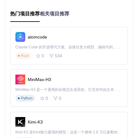
实施蓝图：从环境准备到功能配置
准备开发环境
热门项目推荐
相关项目推荐
首先获取项目源码并确保系统满足运行要求：
atomcode
git 
clone
Claude Code 的开源替代方案。连接任意大模型，编辑代码，运行命令，自动验证 — 全自动执行。用 Rust 构建，极致性能。 ｜ An open-source alternative to Claude Code. Connect any LLM, edit code, run commands, and verify changes — autonomously. Built in Rust for speed. Get Started
系统要求检查清单：
0
534
Rust
✅ Windows 10 1809或更新版本
✅ 支持Precision触控板的设备（可在设备管理器中查看）
✅ .NET 6.0运行时环境
MiniMax-H3
✅ 管理员权限（用于系统集成）
清理系统手势冲突
MiniMax H3 是一个通用的全模态生成系统。它支持对由文本、图像、视频和音频组成的多模态上下文进行统一理解，并能生成分辨率高达 2K、时长可达 15 秒的带原生立体声音频的视频。得益于面向任务泛化的系统设计，H3 在预训练阶段就已具备广泛的多模态上下文理解与生成能力，能够出色地执行复杂的多模态指令。
当遇到手势冲突时，你需要进入系统设置彻底禁用原生三指功
0
0
Python
能：
Kimi-K3
配置要点：
Kimi K3 是Kimi能力最强的模型：这是一个拥有 2.8 万亿参数的混合专家（MoE）模型，具备原生视觉理解能力，并支持 100 万 token 的上下文窗口。
导航至"蓝牙和其他设备" → "触控板"