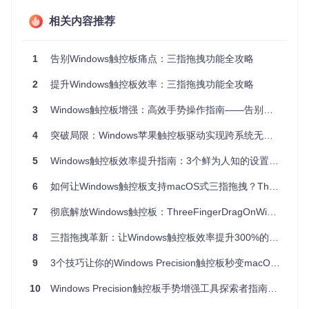
尴尬中挣扎。
相关内容推荐
这些问题的核心在于Windows系统对触控板的手势优先级设计
不够灵活，而ThreeFingerDragOnWindows项目正是针对这些
痛点提供了系统性解决方案。
1
告别Windows触控板痛点：三指拖拽功能全攻略
方案核心优势：重新定义Windows触控体验
2
提升Windows触控板效率：三指拖拽功能全攻略
ThreeFingerDragOnWindows通过三项关键技术突破，实现了
3
Windows触控板增强：高效手势操作指南——告别系统限制，打造自定义手势方案
接近macOS的操作体验：
4
突破局限：Windows苹果触控板驱动实现跨系统无缝体验
精准的手指识别引擎
🛠️ 采用动态阈值算法，能够区分三指轻触与滑动的细微差别，
5
Windows触控板效率提升指南：3个鲜为人知的设置让操作效率翻倍
误触率降低80%以上。就像交通指挥员一样协调系统手势优先
6
如何让Windows触控板支持macOS式三指拖拽？ThreeFingerDragOnWindows全攻略
级，确保三指拖拽始终优先响应。
自适应冲突解决方案
7
彻底解放Windows触控板：ThreeFingerDragOnWindows全攻略——打造macOS级无缝拖拽体验
🔧 智能屏蔽系统原生三指手势，同时保留其他实用手势（如双
指滚动），避免"一刀切"式的功能禁用。
8
三指拖拽革新：让Windows触控板效率提升300%的开源工具
深度系统集成能力
9
3个技巧让你的Windows Precision触控板秒变macOS体验：三指拖拽完全掌握指南
⚙️ 通过Windows API直接与触控板硬件通信，绕过系统手势处
理层，实现毫秒级响应速度，拖拽延迟控制在10ms以内。
10
Windows Precision触控板手势增强工具探索者指南：解锁三指拖拽新体验