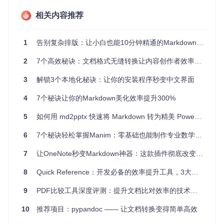
自动生成系统、教育机构的在线课程材料、自媒体作者的公众
相关内容推荐
号排版工具、科研人员的论文初稿撰写、企业的内部知识库建
设。特别在开源项目说明文档和技术博客中，优质的排版直接
提升项目专业度和用户体验。
1
告别复杂排版：让小白也能10分钟精通的Markdown神器
2
7个高效秘诀：文档格式无缝转换让内容创作者效率提升300%
🛠️ 三步实现文档华丽转身
3
解锁3个本地化秘诀：让你的安装程序秒变中文界面
使用Markdown-CSS美化文档仅需简单三步：
4
7个秘诀让你的Markdown美化效率提升300%
安装工具包
5
如何用 md2pptx 快速将 Markdown 转为精美 PowerPoint？超实用教程分享 🚀
6
7个秘诀轻松掌握Manim：零基础也能制作专业数学动画
选择主题模板
7
让OneNote秒变Markdown神器：这款插件彻底改变你的笔记体验！
8
Quick Reference：开发必备的效率提升工具，3大场景+5个秘诀助你高效编码
应用样式并导出
9
PDF比较工具深度评测：提升文档比对效率的技术方案
10
推荐项目：pypandoc —— 让文档转换变得简单高效
💡 专家级排版优化技巧