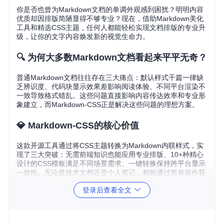
你是否也曾为Markdown文档的单调外观感到困扰？明明内容
优质却因排版简陋显得不够专业？现在，借助Markdown美化
工具和精选CSS主题，任何人都能轻松实现文档排版的专业升
级，让你的文字内容焕发新的视觉生命力。
🔍 为何大多数Markdown文档看起来平平无奇？
普通Markdown文档往往存在三大痛点：默认样式千篇一律缺
乏辨识度、代码块显示效果差影响阅读体验、不同平台渲染不
一致导致格式错乱。这些问题直接影响内容传达效率和专业形
象建立，而Markdown-CSS正是解决这些问题的理想方案。
💎 Markdown-CSS的核心价值
这款开源工具通过将CSS主题转换为Markdown内联样式，实
现了三大突破：无需前端知识也能应用专业排版、10+种精心
设计的CSS模板满足不同场景需求、一键转换保持跨平台显示
一致性。无论是技术文档还是个人笔记，都能通过简单操作获
得出版物级别的视觉效果。
登录后查看全文
🚀 五大场景见证排版魔力
Markdown-CSS已广泛应用于各类场景：技术团队的API文档