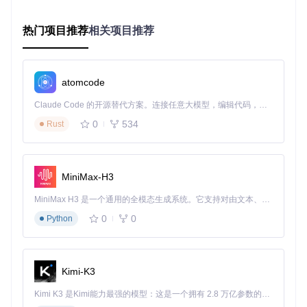
掌握这三个技巧让你的文档更上一层楼：通过
--custom-css
参数添加自定义样式片段，实现品牌色调统一；利用
--code-
热门项目推荐
相关项目推荐
style
选项优化代码块显示效果；结合
--responsive
参数确
保在手机和桌面设备上都有最佳阅读体验。这些进阶功能让你
的文档既美观又实用。
atomcode
🔧 资源获取与社区参与
Claude Code 的开源替代方案。连接任意大模型，编辑代码，运行命令，自动验证 — 全自动执行。用 Rust 构建，极致性能。 ｜ An open-source alternative to Claude Code. Connect any LLM, edit code, run commands, and verify changes — autonomously. Built in Rust for speed. Get Started
获取全部CSS主题模板：
0
534
Rust
git 
clone
cd
MiniMax-H3
加入我们的开源社区，你可以：提交新的主题设计、报告使用
MiniMax H3 是一个通用的全模态生成系统。它支持对由文本、图像、视频和音频组成的多模态上下文进行统一理解，并能生成分辨率高达 2K、时长可达 15 秒的带原生立体声音频的视频。得益于面向任务泛化的系统设计，H3 在预训练阶段就已具备广泛的多模态上下文理解与生成能力，能够出色地执行复杂的多模态指令。
问题、参与功能讨论、分享你的美化方案。每一个贡献都能帮
0
0
Python
助更多人打造更专业的Markdown文档！
🚀
立即行动
：选择一个主题模板，给你的下一篇文档穿上
专业外衣！
Kimi-K3
Kimi K3 是Kimi能力最强的模型：这是一个拥有 2.8 万亿参数的混合专家（MoE）模型，具备原生视觉理解能力，并支持 100 万 token 的上下文窗口。
markdown-css
下载源代码