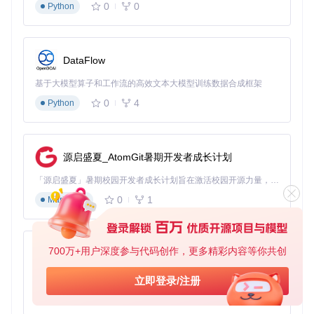
0
0
Python
A tool convert css style into markdown inline style
项目地址：
https://gitcode.com/gh_mirrors/mark/markdown-css
DataFlow
基于大模型算子和工作流的高效文本大模型训练数据合成框架
0
4
Python
源启盛夏_AtomGit暑期开发者成长计划
「源启盛夏」暑期校园开发者成长计划旨在激活校园开源力量，通过积分激励、认证扶持、资源倾斜等形式，引导高校组织和开发者完成「入驻 — 建项目 — 做贡献 — 获认证 — 得资源」的完整闭环。无论你是想带领社团入驻平台的组织者，还是希望用代码贡献证明自己的开发者，都能在这里找到属于你的成长路径。
0
1
Markdown
700万+用户深度参与代码创作，更多精彩内容等你共创
py-xiaozhi
基于Python的Xiaozhi AI，适用于想要完整Xiaozhi体验而无需拥有专用硬件的用户。
立即登录/注册
0
1
Python