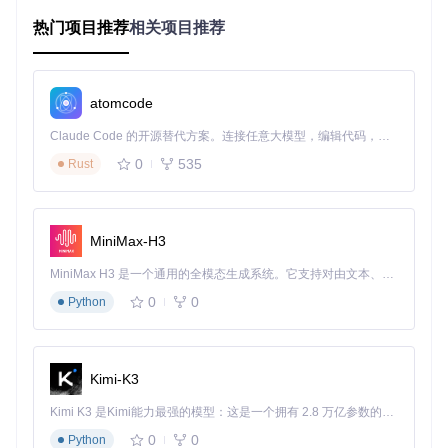
调整搜索策略
模块化架构
：提供灵活的插件系统，支持自定义适应度函数
热门项目推荐
相关项目推荐
和选择算子
小贴士
💡 核心优势：相比传统枚举法，Evo2在处理超过20个基因
位点的优化问题时，计算效率提升可达100倍以上
atomcode
💡 适用场景：特别适合解决"多目标优化"问题，如同时优化
Claude Code 的开源替代方案。连接任意大模型，编辑代码，运行命令，自动验证 — 全自动执行。用 Rust 构建，极致性能。 ｜ An open-source alternative to Claude Code. Connect any LLM, edit code, run commands, and verify changes — autonomously. Built in Rust for speed. Get Started
基因表达量、代谢效率和环境适应性
0
535
Rust
2. 环境准备：构建稳定的开发环境
环境校验清单
MiniMax-H3
在开始前，请确认您的系统满足以下条件：
MiniMax H3 是一个通用的全模态生成系统。它支持对由文本、图像、视频和音频组成的多模态上下文进行统一理解，并能生成分辨率高达 2K、时长可达 15 秒的带原生立体声音频的视频。得益于面向任务泛化的系统设计，H3 在预训练阶段就已具备广泛的多模态上下文理解与生成能力，能够出色地执行复杂的多模态指令。
Python 3.8+（推荐3.9版本，已通过兼容性测试）
0
0
Python
至少8GB内存（处理大型基因组数据需16GB以上）
支持CUDA的GPU（可选，用于加速大规模种群迭代）
pip 21.0+包管理器
Kimi-K3
# 检查Python版本
Kimi K3 是Kimi能力最强的模型：这是一个拥有 2.8 万亿参数的混合专家（MoE）模型，具备原生视觉理解能力，并支持 100 万 token 的上下文窗口。
# 检查pip版本
0
0
Python