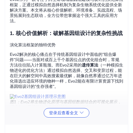
框架，正通过模拟自然选择机制为复杂生物系统优化提供全新
解决方案。本文将从核心价值解析、环境准备、实战流程、场
景拓展到生态联动，全方位带您掌握这个强大工具的应用方
法。
1. 核心价值解析：破解基因组设计的复杂性挑战
演化算法框架的独特优势
Evo2解决的核心痛点在于传统基因组设计中面临的"组合爆
炸"问题——当面对成百上千个基因位点的优化组合时，常规
方法往往陷入计算瓶颈。而Evo2采用的
遗传算法
（一种模拟生
物进化的优化方法）通过模拟自然选择、交叉和变异过程，能
在巨大的解空间中高效搜索最优解，就像自然界通过亿万年进
化筛选出适应环境的物种一样，Evo2能在有限计算资源下找到
基因组设计的"生存强者"。
图1：Evo2将生物进化原理与基因组数据结合的可视化展示，
蓝色DNA双螺旋结构象征计算与生物的融合
登录后查看全文
三大核心能力
跨物种兼容
：支持从微生物到高等生物的全谱系基因组设计
智能优化引擎
：内置自适应变异算法，可根据收敛情况动态