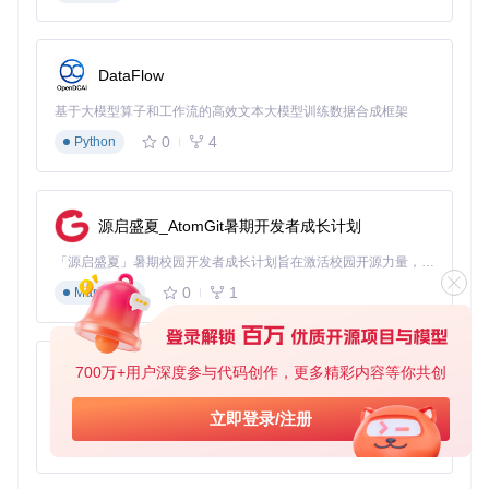
💡 提示：此命令在Ubuntu 20.04 LTS和macOS Monterey环
境下测试通过
DataFlow
三步启动法
基于大模型算子和工作流的高效文本大模型训练数据合成框架
📥
第一步：获取代码
0
4
Python
git 
clone
cd
源启盛夏_AtomGit暑期开发者成长计划
💡 提示：国内用户可使用
git clone --depth 1
加快克隆速
「源启盛夏」暑期校园开发者成长计划旨在激活校园开源力量，通过积分激励、认证扶持、资源倾斜等形式，引导高校组织和开发者完成「入驻 — 建项目 — 做贡献 — 获认证 — 得资源」的完整闭环。无论你是想带领社团入驻平台的组织者，还是希望用代码贡献证明自己的开发者，都能在这里找到属于你的成长路径。
度
0
1
Markdown
🔧
第二步：配置虚拟环境
# 创建虚拟环境
700万+用户深度参与代码创作，更多精彩内容等你共创
py-xiaozhi
# 激活环境（Linux/macOS）
基于Python的Xiaozhi AI，适用于想要完整Xiaozhi体验而无需拥有专用硬件的用户。
source
立即登录/注册
# 激活环境（Windows）
0
1
Python
# 安装依赖