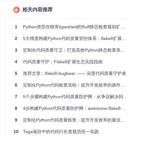
项目特点
相关内容推荐
简洁高效的错误提示
- 当发现注释掉的代码时，
flake8-e
radicate
会报错
E800
，使问题一目了然。
1
Python类型存根库typeshed的Ruff静态检查规则扩展实践
高度可配置
- 提供两种模式以适应不同需求，包括默认模
式和激进模式，还有自定义白名单功能。
2
5大维度构建Python代码质量管控体系：flake8扩展实战指南
直观的输出
- 结果展示清晰，方便您快速定位问题所在。
兼容性良好
- 能与其他
flake8
插件无缝配合，例如与
wem
3
定制化代码质量守卫：打造高效Python静态检查系统的实战指南
ake-python-styleguide
一起使用，提供全方位的代码
风格指导。
4
代码质量守护：Flake8扩展生态实战指南
开箱即用
- 安装简单，使用
pip
一键安装，直接集成到你
的现有
flake8
检查流程中。
5
推荐文章：flake8-bugbear —— 深度代码质量守护者
要开始使用
flake8-eradicate
，只需要安装后按常规运行
fl
6
定制化Python代码检查流程：提升开发效率的插件组合策略
ake8
即可。这将帮助您维持代码库的清洁和健康，从而提升代
码质量和维护性。
7
5个步骤构建Python代码质量防护网：从争议解决到团队协作
立即试用
flake8-eradicate
，让您的Python代码焕发新生，
8
4步构建Python代码质量防护网：awesome-flake8-extensions生态实战指南
享受整洁代码带来的无忧编码体验！
9
定制化Python代码质量检查：提升开发效率的最佳实践指南
10
Toga项目中的代码行长度规范统一实践