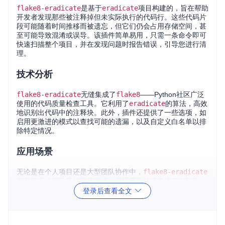
flake8-eradicate
是基于
eradicate
项目构建的，旨在帮助
开发者发现那些被注释掉但未实际执行的代码行。这些代码片
段可能随着时间推移而被遗忘，但它们仍会占用存储空间，甚
至可能导致混淆或误导。该插件简单易用，只需一条命令即可
快速扫描整个项目，并在发现问题时报告错误，引导您进行清
理。
技术分析
flake8-eradicate
无缝集成了
flake8
——Python社区广泛
使用的代码质量检查工具。它利用了
eradicate
的算法，高效
地识别出代码中的注释块。此外，插件还提供了一些选项，如
启用更激进的模式以查找可能的遗漏，以及自定义白名单以排
除特定情况。
应用场景
无论是在个人项目还是大型团队协作中，
flake8-eradicate
都是提高代码质量的理想选择。它适用于持续集成(CI)流程，
可以作为代码审查的一部分，在代码合并前自动执行检查。当
登录后查看全文
您对代码进行重构或修复bug时，这个工具能确保您的工作不
会留下无用的痕迹。