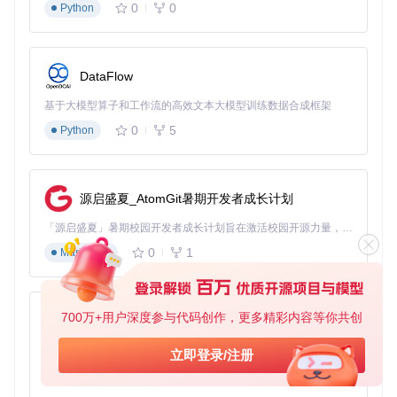
0
0
Python
DataFlow
基于大模型算子和工作流的高效文本大模型训练数据合成框架
0
5
Python
源启盛夏_AtomGit暑期开发者成长计划
「源启盛夏」暑期校园开发者成长计划旨在激活校园开源力量，通过积分激励、认证扶持、资源倾斜等形式，引导高校组织和开发者完成「入驻 — 建项目 — 做贡献 — 获认证 — 得资源」的完整闭环。无论你是想带领社团入驻平台的组织者，还是希望用代码贡献证明自己的开发者，都能在这里找到属于你的成长路径。
0
1
Markdown
700万+用户深度参与代码创作，更多精彩内容等你共创
py-xiaozhi
基于Python的Xiaozhi AI，适用于想要完整Xiaozhi体验而无需拥有专用硬件的用户。
立即登录/注册
0
1
Python