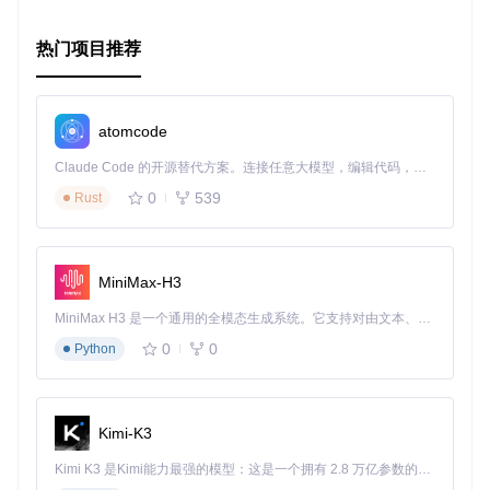
热门项目推荐
atomcode
Claude Code 的开源替代方案。连接任意大模型，编辑代码，运行命令，自动验证 — 全自动执行。用 Rust 构建，极致性能。 ｜ An open-source alternative to Claude Code. Connect any LLM, edit code, run commands, and verify changes — autonomously. Built in Rust for speed. Get Started
0
539
Rust
MiniMax-H3
MiniMax H3 是一个通用的全模态生成系统。它支持对由文本、图像、视频和音频组成的多模态上下文进行统一理解，并能生成分辨率高达 2K、时长可达 15 秒的带原生立体声音频的视频。得益于面向任务泛化的系统设计，H3 在预训练阶段就已具备广泛的多模态上下文理解与生成能力，能够出色地执行复杂的多模态指令。
0
0
Python
Kimi-K3
Kimi K3 是Kimi能力最强的模型：这是一个拥有 2.8 万亿参数的混合专家（MoE）模型，具备原生视觉理解能力，并支持 100 万 token 的上下文窗口。