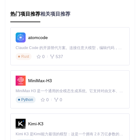
插件解析逻辑缺陷
GoB插件的gob_import.py文件中，第143-157行的颜色数据解
热门项目推荐
相关项目推荐
析代码假设每个颜色值固定为3字节（RGB），而ZBrush 202
5实际提供了4字节（RGBA）数据，这直接导致了结构体解包
错误。
atomcode
# 原解析代码
Claude Code 的开源替代方案。连接任意大模型，编辑代码，运行命令，自动验证 — 全自动执行。用 Rust 构建，极致性能。 ｜ An open-source alternative to Claude Code. Connect any LLM, edit code, run commands, and verify changes — autonomously. Built in Rust for speed. Get Started
color_data = struct.unpack(
'3B'
, buffer[i:i+
3
])  
# 期望3
i += 
3
0
537
Rust
跨版本兼容性设计缺失
深入分析插件源码后发现，GoB插件缺乏有效的版本检测机制
和向后兼容设计。在preferences.py中没有针对ZBrush版本的
MiniMax-H3
条件处理逻辑，导致新格式文件被强制按照旧规则解析。
MiniMax H3 是一个通用的全模态生成系统。它支持对由文本、图像、视频和音频组成的多模态上下文进行统一理解，并能生成分辨率高达 2K、时长可达 15 秒的带原生立体声音频的视频。得益于面向任务泛化的系统设计，H3 在预训练阶段就已具备广泛的多模态上下文理解与生成能力，能够出色地执行复杂的多模态指令。
解决方案：从应急修复到架构升级
0
0
Python
应急处理方案
如果需要立即恢复工作流程，可以采用以下临时措施：
Kimi-K3
版本降级
：将ZBrush回退到2024版本，可从官网下载历史
Kimi K3 是Kimi能力最强的模型：这是一个拥有 2.8 万亿参数的混合专家（MoE）模型，具备原生视觉理解能力，并支持 100 万 token 的上下文窗口。
版本安装包