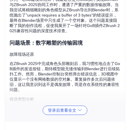
与ZBrush 2025协同工作时，遭遇了严重的数据传输故障。当
我尝试将精细雕刻的角色模型从ZBrush导出到Blender时，系
统抛出了"unpack requires a buffer of 3 bytes"的错误提示，
最终在Blender场景中只生成了一个空对象。这个问题直接阻
断了我的创作流程，促使我展开了一场针对GoB插件ZBrush 2
025兼容性问题的深度技术排查。
问题场景：数字雕塑的传输困境
故障现场还原
在ZBrush 2025中完成角色头部雕刻后，我习惯性地点击了Go
B插件的发送按钮，期待模型能无缝传输到Blender进行后续拓
扑工作。然而，Blender控制台突然弹出错误信息，3D视图中
仅显示一个没有网格数据的空对象。重复操作多次后问题依
旧，这让我意识到这不是偶发故障，而是存在系统性的兼容性
问题。
错误类型分析
[STRUCTURE_UNPACK_ERROR] 触发条件：ZBrush 2025导
登录后查看全文
出GoZ格式文件时 影响范围：模型颜色数据解析、UV坐标映
射、顶点权重传输
这个错误直指GoB插件在解析ZBrush 2025生成的二进制文件