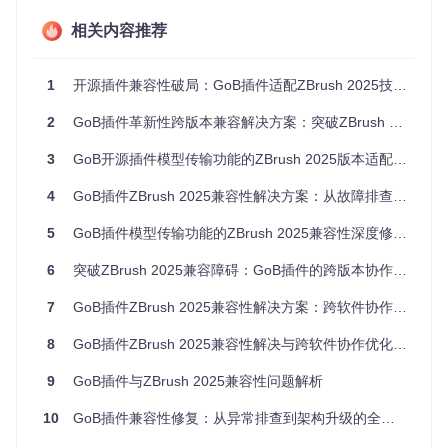
时存在结构性缺陷。通过启用插件调试模式，我发现错误发生
相关内容推荐
在颜色数据块的解析阶段，这暗示ZBrush 2025可能对文件格
式进行了未公开的调整。
用户影响评估
1
开源插件兼容性破局：GoB插件适配ZBrush 2025技术诊断报告
对个人创作者而言，这意味着工作流程被迫中断，可能导致项
2
GoB插件革新性跨版本兼容解决方案：突破ZBrush 2025数字资产传输壁垒
目延期；对工作室而言，整个团队的协作效率将大打折扣。特
别是依赖GoB插件进行高频次模型迭代的项目，这种兼容性问
3
GoB开源插件模型传输功能的ZBrush 2025版本适配方案
题可能造成严重的生产力损失。
4
GoB插件ZBrush 2025兼容性解决方案：从故障排查到彻底修复
技术溯源：格式变迁背后的兼容性断层
5
GoB插件模型传输功能的ZBrush 2025兼容性深度修复指南
文件格式结构分析
6
突破ZBrush 2025兼容障碍：GoB插件的跨版本协作创新方案
通过对比ZBrush 2024和2025版本生成的GoZ文件，我发现新
版本在三个关键方面进行了调整：
7
GoB插件ZBrush 2025兼容性解决方案：跨软件协作障碍的创新突破
颜色数据编码方式
：从RGB24格式改为RGBA32格式，增
8
GoB插件ZBrush 2025兼容性解决与跨软件协作优化方案
加了Alpha通道信息
文件头元数据
：新增了3个字节的版本标识字段，导致原有
9
GoB插件与ZBrush 2025兼容性问题解析
解析逻辑错位
数据块排列顺序
：顶点数据与纹理坐标的存储顺序发生了
10
GoB插件兼容性修复：从异常排查到架构升级的全链路方案
交换