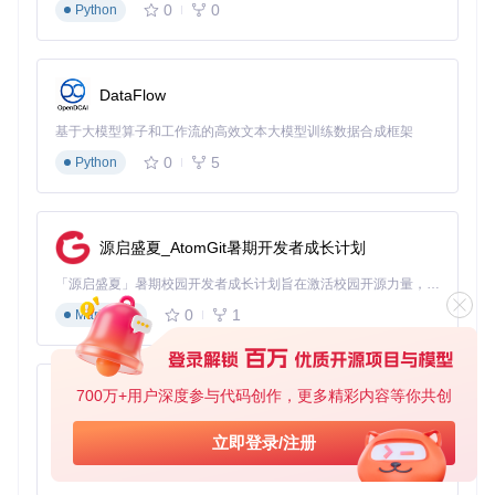
0
0
Python
格式转换
：通过OBJ格式作为中间桥梁进行模型传输，虽
然会损失部分细节但能保证基本工作流
调试模式启用
：在Blender的GoB插件设置中勾选"启用调
试输出"，收集详细日志用于问题定位
DataFlow
根治方案实施
要彻底解决兼容性问题，需要对插件进行以下修改：
基于大模型算子和工作流的高效文本大模型训练数据合成框架
0
5
Python
版本检测机制
+ zbrush_version = int(header_data[8:12])
源启盛夏_AtomGit暑期开发者成长计划
+ if zbrush_version >= 2025:
+     color_format = '4B'  # RGBA格式
「源启盛夏」暑期校园开发者成长计划旨在激活校园开源力量，通过积分激励、认证扶持、资源倾斜等形式，引导高校组织和开发者完成「入驻 — 建项目 — 做贡献 — 获认证 — 得资源」的完整闭环。无论你是想带领社团入驻平台的组织者，还是希望用代码贡献证明自己的开发者，都能在这里找到属于你的成长路径。
+ else:
+     color_format = '3B'  # RGB格式
0
1
Markdown
数据解析适配
- color_data = struct.unpack('3B', buffer[i:i+3])
700万+用户深度参与代码创作，更多精彩内容等你共创
py-xiaozhi
- i += 3
+ color_data = struct.unpack(color_format, buffer[i:i+len
基于Python的Xiaozhi AI，适用于想要完整Xiaozhi体验而无需拥有专用硬件的用户。
立即登录/注册
+ i += len(color_format)
0
1
Python
完整升级步骤