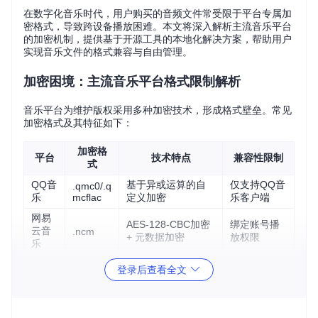
在数字化音乐时代，用户购买的音频文件常受限于平台专属加
密格式，导致跨设备播放困难。本文将深入解析主流音乐平台
的加密机制，提供基于开源工具的本地化解决方案，帮助用户
实现音乐文件的格式兼容与自由管理。
加密困境：主流音乐平台格式限制解析
音乐平台为维护版权采用多种加密技术，形成格式壁垒。常见
加密格式及其特征如下：
加密格
平台
技术特点
兼容性限制
式
QQ音
基于异或运算的自
仅支持QQ音
.qmc0/.q
乐
mcflac
定义加密
乐客户端
网易
AES-128-CBC加密
绑定账号播
云音
.ncm
+ 元数据加密
放权限
乐
酷狗
设备绑定限
登录后查看全文
动态密钥生成机制
.kgm
音乐
制
酷我
时效性播放
混合加密算法
.kwm
音乐
授权