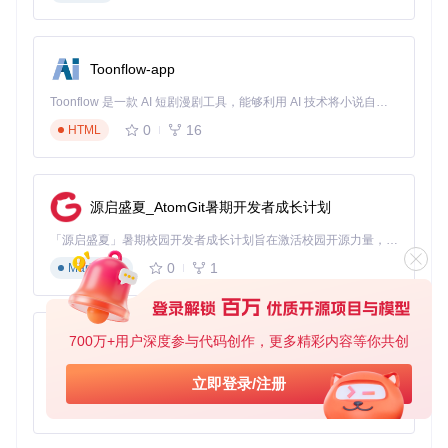
第三代
：区块链确权+流式加密（正在试验阶段）
开源解密工具通过逆向工程破解算法逻辑，在法律允许的个人
使用范围内提供解密方案，本质是对过度限制用户权利的技术
Toonflow-app
平衡。
Toonflow 是一款 AI 短剧漫剧工具，能够利用 AI 技术将小说自动转化为剧本，并结合 AI 生成的图片和视频，实现高效的短剧创作。借助 Toonflow，可以轻松完成从文字到影像的全流程，让短剧制作变得更加智能与便捷。
场景化应用：从安装到使用的全流程指南
0
16
HTML
构建本地解密环境
⚠️ 注意：确保已安装Node.js v16.x及以上版本和npm包管
源启盛夏_AtomGit暑期开发者成长计划
理器
「源启盛夏」暑期校园开发者成长计划旨在激活校园开源力量，通过积分激励、认证扶持、资源倾斜等形式，引导高校组织和开发者完成「入驻 — 建项目 — 做贡献 — 获认证 — 得资源」的完整闭环。无论你是想带领社团入驻平台的组织者，还是希望用代码贡献证明自己的开发者，都能在这里找到属于你的成长路径。
获取项目源代码并完成基础配置：
0
1
Markdown
git 
clone
cd
 unlock-music

700万+用户深度参与代码创作，更多精彩内容等你共创
AionUi
三种部署模式的对比应用
免费、本地、开源的 24/7 全天候 Cowork 应用，以及适用于 Gemini CLI、Claude Code、Codex、OpenCode、Qwen Code、Goose CLI、Auggie 等的 OpenClaw | 🌟 喜欢就点star吧
立即登录/注册
部署模式对比
alt文本：展示开发模式、浏览器扩展和独立应
0
6
用三种部署方式的适用场景
TypeScript
开发模式
（适合技术测试）