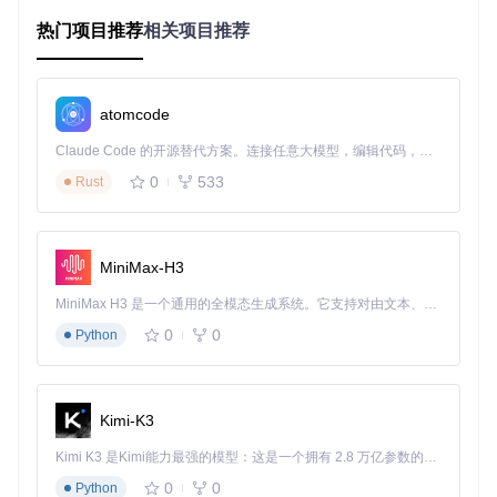
热门项目推荐
相关项目推荐
这些加密措施虽保护了版权，却也限制了用户对合法购买内容
的使用权，尤其在多设备生态中造成播放障碍。
技术原理解密：音频解密的核心机制
atomcode
解密流程的技术架构
Claude Code 的开源替代方案。连接任意大模型，编辑代码，运行命令，自动验证 — 全自动执行。用 Rust 构建，极致性能。 ｜ An open-source alternative to Claude Code. Connect any LLM, edit code, run commands, and verify changes — autonomously. Built in Rust for speed. Get Started
音频解密过程包含三个关键阶段，形成完整的处理链：
0
533
Rust
音频解密流程
alt文本：展示从文件识别到格式转换的音频解
密完整流程
MiniMax-H3
格式识别
：通过文件头特征码与扩展名双重验证，精准判
断加密类型
MiniMax H3 是一个通用的全模态生成系统。它支持对由文本、图像、视频和音频组成的多模态上下文进行统一理解，并能生成分辨率高达 2K、时长可达 15 秒的带原生立体声音频的视频。得益于面向任务泛化的系统设计，H3 在预训练阶段就已具备广泛的多模态上下文理解与生成能力，能够出色地执行复杂的多模态指令。
密钥提取
：针对不同加密算法，从文件元数据或算法推导
0
0
Python
中获取解密密钥
数据转换
：去除加密层并重构音频流，保留原始编码质量
DRM技术的对抗与演进
数字版权管理(DRM)技术经历了三代发展：
Kimi-K3
第一代
：简单文件头加密（如早期.m4p格式）
Kimi K3 是Kimi能力最强的模型：这是一个拥有 2.8 万亿参数的混合专家（MoE）模型，具备原生视觉理解能力，并支持 100 万 token 的上下文窗口。
第二代
：动态密钥+设备绑定（当前主流平台采用）
0
0
Python