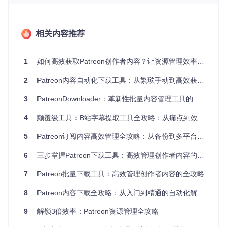
查找效率提升80%以上。
效
操作类
率
PatreonDown
相关内容推荐
传统方式
loader方案
型
提
升
1
如何高效获取Patreon创作者内容？让资源管理效率提升200%的工具使用指南
单篇内
5-8分钟/篇（含打
10秒/篇（自动
30
容下载
开、识别、保存）
处理）
0%
2
Patreon内容自动化下载工具：从繁琐手动到高效获取的完整指南
批量下
160
载100
8-12小时
15-30分钟
3
PatreonDownloader：革新性批量内容管理工具的零门槛应用指南
0%
篇
4
颠覆级工具：B站字幕提取工具全攻略：从痛点到效率革命
资源分
自动按规则分
50
手动创建文件夹分类
类整理
类存储
0%
5
Patreon订阅内容高效管理全攻略：从备份到多平台资源整合的技术实践
零门槛上手：3分钟启动自动下载
6
三步掌握Patreon下载工具：高效管理创作者内容的完整指南
准备工作
7
Patreon批量下载工具：高效管理创作者内容的全攻略
确保你的系统满足以下要求：
8
Patreon内容下载全攻略：从入门到精通的自动化解决方案
Windows 10 1903及更新版本
9
解锁3倍效率：Patreon资源管理全攻略
或Linux系统（需OpenSSL 1.1.1及以上）
获取工具