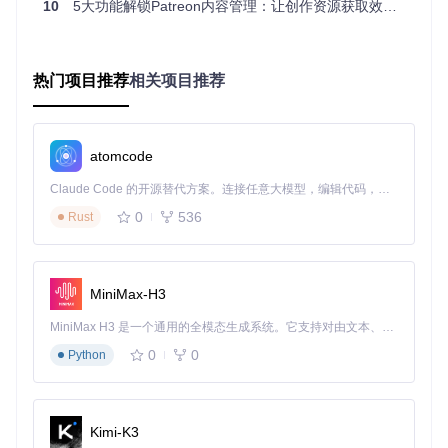
10
5大功能解锁Patreon内容管理：让创作资源获取效率提升300%
git 
clone
基础下载操作
打开终端，进入工具目录
热门项目推荐
相关项目推荐
执行基础下载命令：
PatreonDownloader.App.exe --url 
"你的Patreon页面链接"
工具将自动开始内容识别和下载，进度实时显示在终端中
atomcode
支持的页面链接格式包括：
Claude Code 的开源替代方案。连接任意大模型，编辑代码，运行命令，自动验证 — 全自动执行。用 Rust 构建，极致性能。 ｜ An open-source alternative to Claude Code. Connect any LLM, edit code, run commands, and verify changes — autonomously. Built in Rust for speed. Get Started
0
536
Rust
https://www.patreon.com/m/数字/posts
https://www.patreon.com/user?u=数字
https://www.patreon.com/创作者名称/posts
MiniMax-H3
智能内容识别系统：全方位捕获各类资源
MiniMax H3 是一个通用的全模态生成系统。它支持对由文本、图像、视频和音频组成的多模态上下文进行统一理解，并能生成分辨率高达 2K、时长可达 15 秒的带原生立体声音频的视频。得益于面向任务泛化的系统设计，H3 在预训练阶段就已具备广泛的多模态上下文理解与生成能力，能够出色地执行复杂的多模态指令。
PatreonDownloader配备先进的内容识别引擎，能够自动检测
0
0
Python
并下载多种类型资源：
帖子内容全面获取
工具会完整保存帖子中的文本描述、图片附件、视频文件及嵌
Kimi-K3