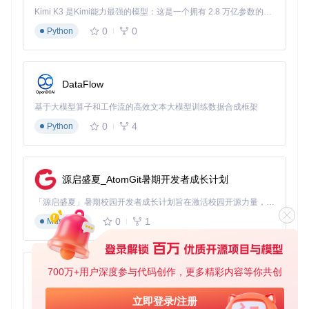
入式媒体内容，确保内容完整性。
Kimi K3 是Kimi能力最强的模型：这是一个拥有 2.8 万亿参数的混合专家（MoE）模型，具备原生视觉理解能力，并支持 100 万 token 的上下文窗口。
外部链接智能解析
0
0
Python
内置对主流云存储服务的支持，包括Google Drive、Mega.nz
等平台的分享链接，无需手动跳转即可直接下载。
创作者品牌资源归档
DataFlow
自动识别并保存创作者头像、封面图片等品牌资源，帮助用户
基于大模型算子和工作流的高效文本大模型训练数据合成框架
建立完整的创作者档案库。
0
4
Python
场景化应用指南：不同用户的最佳实践
普通用户：简单高效的内容备份
源启盛夏_AtomGit暑期开发者成长计划
对于偶尔下载内容的用户，推荐使用默认配置：
「源启盛夏」暑期校园开发者成长计划旨在激活校园开源力量，通过积分激励、认证扶持、资源倾斜等形式，引导高校组织和开发者完成「入驻 — 建项目 — 做贡献 — 获认证 — 得资源」的完整闭环。无论你是想带领社团入驻平台的组织者，还是希望用代码贡献证明自己的开发者，都能在这里找到属于你的成长路径。
0
1
Markdown
PatreonDownloader.App.exe --url 
"创作者链接"
 --download-di
此配置将自动下载所有可用内容并保存在指定目录，无需额外
设置。
700万+用户深度参与代码创作，更多精彩内容等你共创
py-xiaozhi
进阶用户：定制化下载策略
基于Python的Xiaozhi AI，适用于想要完整Xiaozhi体验而无需拥有专用硬件的用户。
立即登录/注册