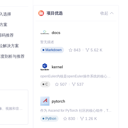
项目优选
收起
嵌入选择
方案
docs
源码推荐
器人可以模拟人
暂无描述
定位解决方案
843
5.62 K
Markdown
项目深度剖析与推荐
kernel
openEuler内核是openEuler操作系统的核心，既是系统性能与稳定性的基石，也是连接处理器、设备与服务的桥梁。
异步I/O处理能力
507
537
C
rmata脚本，
pytorch
Script命令如
MiniMax H3 是一个通用的全模态生成系统。它支持对由文本、图像、视频和音频组成的多模态上下文进行统一理解，并能生成分辨率高达 2K、时长可达 15 秒的带原生立体声音频的视频。得益于面向任务泛化的系统设计，H3 在预训练阶段就已具备广泛的多模态上下文理解与生成能力，能够出色地执行复杂的多模态指令。
作为 Ascend for PyTorch 社区的核心组件，TorchNPU 是昇腾专为 PyTorch 打造的深度学习适配插件，使 PyTorch 框架能够直接调用昇腾 NPU，为开发者提供昇腾 AI 处理器的超强算力。
830
1.26 K
Python