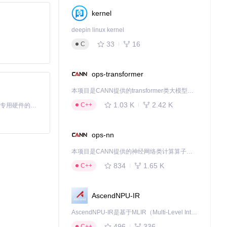
kernel
deepin linux kernel
33
16
C
ops-transformer
本项目是CANN提供的transformer类大模型算子库，实现网络在NPU上加速计算。
1.03 K
2.42 K
C++
基于Python的Xiaozhi AI，适用于想要完整Xiaozhi体验而无需拥有专用硬件的用户。
ops-nn
是专业的开发者还
本项目是CANN提供的神经网络类计算算子库，实现网络在NPU上加速计算。
834
1.65 K
C++
AscendNPU-IR
AscendNPU-IR是基于MLIR（Multi-Level Intermediate Representation）构建的，面向昇腾亲和算子编译时使用的中间表示，提供昇腾完备表达能力，通过编译优化提升昇腾AI处理器计算效率，支持通过生态框架使能昇腾AI处理器与深度调优
496
336
C++