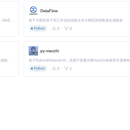
，例如点击按钮、填写表单，从而提高测试效率并减少人为错误。
DataFlow
时展示代码如何影响应用程序的行为。
Kimi K3 是Kimi能力最强的模型：这是一个拥有 2.8 万亿参数的混合专家（MoE）模型，具备原生视觉理解能力，并支持 100 万 token 的上下文窗口。
基于大模型算子和工作流的高效文本大模型训练数据合成框架
0
4
Python
提供了无限的可能性。你可以尝试用它来创建互动装置或是有趣的艺术项目。
py-xiaozhi
对新手友好。
「源启盛夏」暑期校园开发者成长计划旨在激活校园开源力量，通过积分激励、认证扶持、资源倾斜等形式，引导高校组织和开发者完成「入驻 — 建项目 — 做贡献 — 获认证 — 得资源」的完整闭环。无论你是想带领社团入驻平台的组织者，还是希望用代码贡献证明自己的开发者，都能在这里找到属于你的成长路径。
观，允许快速编写和迭代测试脚本。
0
1
Python
贡献新的功能，使其不断进化和适应更多场景。
件与软件的优势，为移动设备的自动化操作带来了全新的解决方案。无论你
加入Tapster的世界，释放你的创新能量吧！