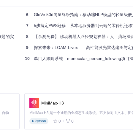
6
GloVe 50d向量终极指南：移动端NLP模型的轻量级
7
5步搞定AWS迁移：从本地服务器到云端的零停机迁移
实用指南
8
【亲测免费】 移动机器人路径规划神器：人工势场法
e.js环境相结合，实现了对移动设备的自动化操作。想象一下，这个小巧的机
者和测试人员提供了一种全新的移动应用自动化测试工具。
9
探索未来：LOAM-Livox——高性能激光雷达建图与
10
单目人跟随系统：monocular_person_following
用于编写控制机器人的后台逻辑。通过Node.js，开发人员可以利用其强大的
板以接收来自软件的指令，并将其转化为机械动作。在Arduino上，你需要安装Fi
MiniMax-H3
脚本，以及安装Node.js依赖项。一旦完成这些步骤，你可以通过简单的Java
Claude Code 的开源替代方案。连接任意大模型，编辑代码，运行命令，自动验证 — 全自动执行。用 Rust 构建，极致性能。 ｜ An open-source alternative to Claude Code. Connect any LLM, edit code, run commands, and verify changes — autonomously. Built in Rust for speed. Get Started
0
0
Python