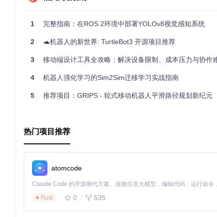
1
完整指南：在ROS 2环境中部署YOLOv8视觉感知系统
2
🐢机器人的新世界: TurtleBot3 开源项目推荐
3
移动端设计工具全攻略：解决设备限制、成本压力与协作难题的
Tapster是一个创新的开源项目，它将一个物理机器人与Nod
类的手指，在你的手机或平板上进行点击、滑动等动作，为开发
4
机器人强化学习的Sim2Sim迁移学习实战指南
2、项目技术分析
5
推荐项目：GRIPS - 轮式移动机器人平滑路径规划新纪元
Tapster的核心依赖于以下两个关键技术：
Node.js
：这是一个轻量级且高效的JavaScript运行环境，
热门项目推荐
和丰富的生态系统来实现复杂的控制流程。
Arduino
：作为硬件平台的基础，Tapster连接到Arduino
这是一种允许Arduino与各种编程语言通信的标准协议。
atomcode
项目设置过程简单明了，包括下载Arduino客户端，上传Firmata
dance()
和
go(0,0,-140)
控制Tapster的动作。
0
535
Rust
3、项目及技术应用场景