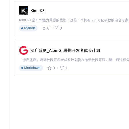
自动化测试
：开发者可以编写脚本来模拟用户的各种交互行为
Kimi-K3
教学演示
：在讲解移动应用开发时，教师可以让Tapster实
0
0
Python
创意实验
：对于喜欢探索新事物的技术爱好者，Tapster
4、项目特点
源启盛夏_AtomGit暑期开发者成长计划
易用性
：只需几步简单的配置，就可以让Tapster投入工作，
灵活性
：基于Node.js的API使得控制机器人变得灵活而直
0
1
Markdown
扩展性
：作为一个开放源代码项目，Tapster欢迎社区成员
总的来说，Tapster是一个极具潜力的开源项目，它结合了硬
是好奇的业余爱好者，都值得尝试一下这个有趣的小机器人。现在就