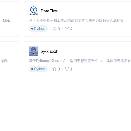
DataFlow
Kimi K3 是Kimi能力最强的模型：这是一个拥有 2.8 万亿参数的混合专家（MoE）模型，具备原生视觉理解能力，并支持 100 万 token 的上下文窗口。
基于大模型算子和工作流的高效文本大模型训练数据合成框架
0
4
Python
py-xiaozhi
「源启盛夏」暑期校园开发者成长计划旨在激活校园开源力量，通过积分激励、认证扶持、资源倾斜等形式，引导高校组织和开发者完成「入驻 — 建项目 — 做贡献 — 获认证 — 得资源」的完整闭环。无论你是想带领社团入驻平台的组织者，还是希望用代码贡献证明自己的开发者，都能在这里找到属于你的成长路径。
0
1
Python