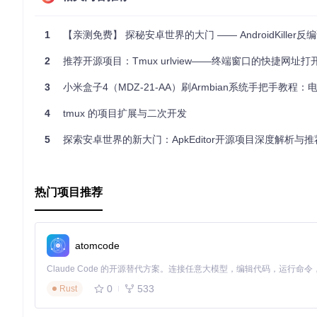
的便利。
最后，由于该项目不再维护，作者建议使用
Apkmod
作为替代品
1
【亲测免费】 探秘安卓世界的大门 —— AndroidKiller反
2
推荐开源项目：Tmux urlview——终端窗口的快捷网址打
3
小米盒子4（MDZ-21-AA）刷Armbian系统手把手教程：电视盒子改造低成本
4
tmux 的项目扩展与二次开发
5
探索安卓世界的新大门：ApkEditor开源项目深度解析与推
热门项目推荐
atomcode
0
533
Rust