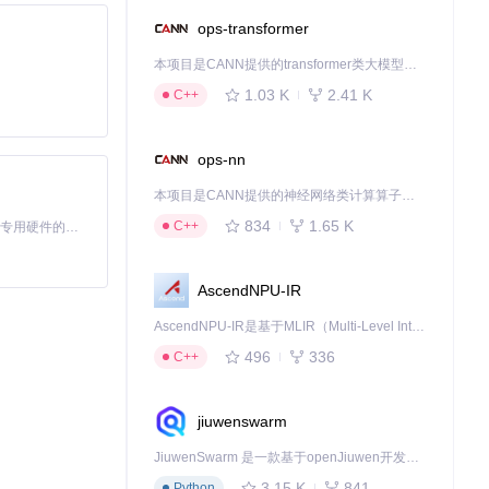
ops-transformer
本项目是CANN提供的transformer类大模型算子库，实现网络在NPU上加速计算。
1.03 K
2.41 K
C++
ops-nn
本项目是CANN提供的神经网络类计算算子库，实现网络在NPU上加速计算。
834
1.65 K
C++
基于Python的Xiaozhi AI，适用于想要完整Xiaozhi体验而无需拥有专用硬件的用户。
AscendNPU-IR
AscendNPU-IR是基于MLIR（Multi-Level Intermediate Representation）构建的，面向昇腾亲和算子编译时使用的中间表示，提供昇腾完备表达能力，通过编译优化提升昇腾AI处理器计算效率，支持通过生态框架使能昇腾AI处理器与深度调优
496
336
C++
jiuwenswarm
JiuwenSwarm 是一款基于openJiuwen开发的智能AI Agent，它能够将大语言模型的强大能力，通过你日常使用的各类通讯应用，直接延伸至你的指尖。
3.15 K
841
Python