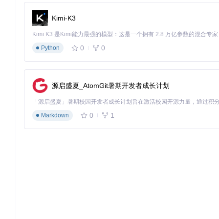
Kimi-K3
0
0
Python
源启盛夏_AtomGit暑期开发者成长计划
0
1
Markdown