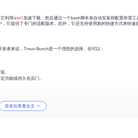
。它利用
axel
加速下载，然后通过一个bash脚本来自动安装和配置所需工具。
o系统中，它提供了专门的适配版本。此外，它还支持使用新的快捷方式来快速
者来说，Tmux-Bunch是一个理想的选择。你可以：
安装。
特定功能或持久化后门。
新手也能迅速上手。
登录后查看全文
经过多次更新迭代，稳定性得到保障。
提供不同版本，确保在多种环境中都能良好运行。
过程中无需手动签名。
工程领域中的一个实用工具。如果你对此感兴趣，不妨尝试一下这个项目，体