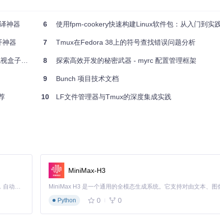
。这是一个值得留意的新选择，可能包含更多现代特性和改进。
编译神器
6
使用fpm-cookery快速构建Linux软件包：从入门到实
开神器
7
Tmux在Fedora 38上的符号查找错误问题分析
服务器指南
8
探索高效开发的秘密武器 - myrc 配置管理框架
9
Bunch 项目技术文档
荐
10
LF文件管理器与Tmux的深度集成实践
MiniMax-H3
Claude Code 的开源替代方案。连接任意大模型，编辑代码，运行命令，自动验证 — 全自动执行。用 Rust 构建，极致性能。 ｜ An open-source alternative to Claude Code. Connect any LLM, edit code, run commands, and verify changes — autonomously. Built in Rust for speed. Get Started
0
0
Python