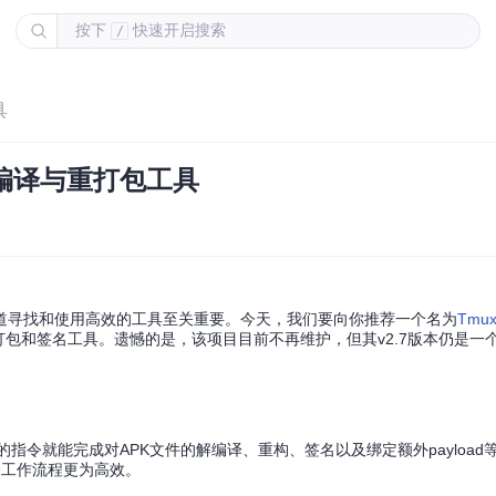
按下
快速开启搜索
/
具
解编译与重打包工具
道寻找和使用高效的工具至关重要。今天，我们要向你推荐一个名为
Tmux
、重打包和签名工具。遗憾的是，该项目目前不再维护，但其v2.7版本仍是
简单的指令就能完成对APK文件的解编译、重构、签名以及绑定额外payloa
整个工作流程更为高效。