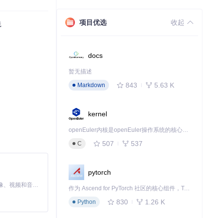
项目优选
收起
践
docs
暂无描述
843
5.63 K
Markdown
kernel
openEuler内核是openEuler操作系统的核心，既是系统性能与稳定性的基石，也是连接处理器、设备与服务的桥梁。
507
537
C
pytorch
MiniMax H3 是一个通用的全模态生成系统。它支持对由文本、图像、视频和音频组成的多模态上下文进行统一理解，并能生成分辨率高达 2K、时长可达 15 秒的带原生立体声音频的视频。得益于面向任务泛化的系统设计，H3 在预训练阶段就已具备广泛的多模态上下文理解与生成能力，能够出色地执行复杂的多模态指令。
作为 Ascend for PyTorch 社区的核心组件，TorchNPU 是昇腾专为 PyTorch 打造的深度学习适配插件，使 PyTorch 框架能够直接调用昇腾 NPU，为开发者提供昇腾 AI 处理器的超强算力。
830
1.26 K
Python