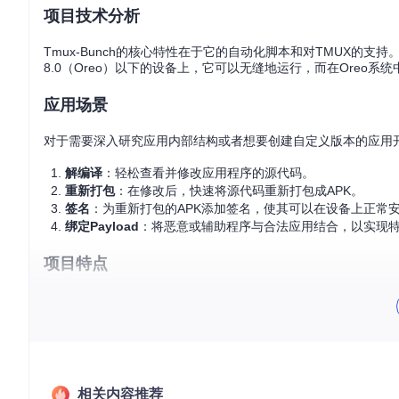
项目技术分析
Tmux-Bunch的核心特性在于它的自动化脚本和对TMUX的支持
8.0（Oreo）以下的设备上，它可以无缝地运行，而在Ore
应用场景
对于需要深入研究应用内部结构或者想要创建自定义版本的应用开发
解编译
：轻松查看并修改应用程序的源代码。
重新打包
：在修改后，快速将源代码重新打包成APK。
签名
：为重新打包的APK添加签名，使其可以在设备上正常
绑定Payload
：将恶意或辅助程序与合法应用结合，以实现
项目特点
简单易用
：一键式的安装过程，以及简短的命令行操作，使得
高效稳定
：利用tmux进行多任务处理，提高了工作效率，且
兼容性好
：分别针对Android 8.0以下和等于8.0的设备
自动处理
：如自动检查并创建“binder”目录，以及在重打包
尽管Tmux-Bunch的维护已停止，但它依然是安卓应用逆向
相关内容推荐